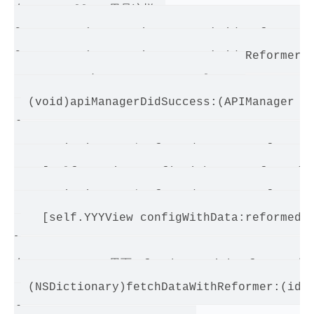
在 Controller 里是这样：

@property (nonatomic, strong) id<ReformerPr
@property (nonatomic, strong) id<ReformerPr
#pragma mark - APIManagerDelegate

- (void)apiManagerDidSuccess:(APIManager *)
{

    NSDictionary *reformedXXXData = [manage
    [self.XXXView configWithData:reformedXX
    NSDictionary *reformedYYYData = [manage
    [self.YYYView configWithData:reformedYY
}

在 APIManager 里面，fetchDataWithReformer 是
- (NSDictionary)fetchDataWithReformer:(id<r
{
