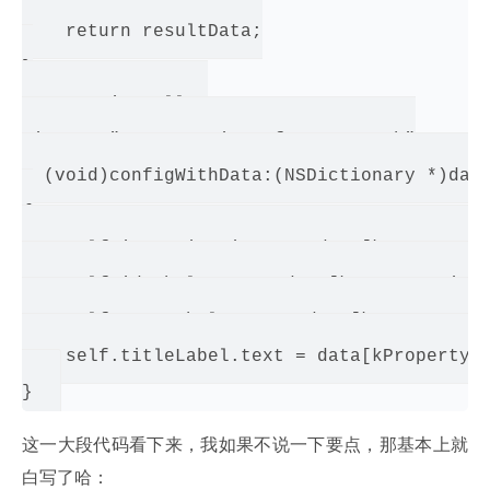
    return resultData;

}

PropertListCell.m

#import "PropertyListReformerKeys.h"

- (void)configWithData:(NSDictionary *)data
{

    self.imageView.image = data[kPropertyLi
    self.idLabel.text = data[kPropertyListD
    self.nameLabel.text = data[kPropertyLis
    self.titleLabel.text = data[kPropertyLi
这一大段代码看下来，我如果不说一下要点，那基本上就
白写了哈：