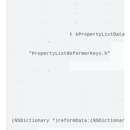
extern NSString * const kPropertyListDataKe
extern NSString * const kPropertyListDataKe
extern NSString * const kPropertyListDataKe
extern NSString * const kPropertyListDataKe
PropertyListReformer.h

#import "PropertyListReformerKeys.h"

... ...

PropertyListReformer.m

NSString * const kPropertyListDataKeyID = @
NSString * const kPropertyListDataKeyName =
NSString * const kPropertyListDataKeyTitle 
NSString * const kPropertyListDataKeyImage 
- (NSDictionary *)reformData:(NSDictionary 