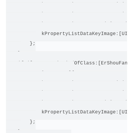
            kPropertyListDataKeyID:originDa
            kPropertyListDataKeyName:origin
            kPropertyListDataKeyTitle:origi
            kPropertyListDataKeyImage:[UIIm
        };

    }

    if ([manager isKindOfClass:[ErShouFangL
        resultData = @{

            kPropertyListDataKeyID:originDa
            kPropertyListDataKeyName:origin
            kPropertyListDataKeyTitle:origi
            kPropertyListDataKeyImage:[UIIm
        };

    }
