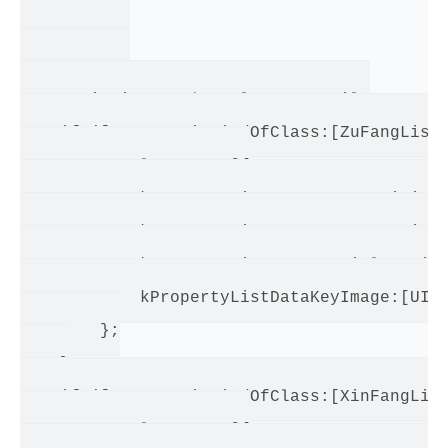
{

    ... ...

    ... ...

    NSDictionary *resultData = nil;

    if ([manager isKindOfClass:[ZuFangListA
        resultData = @{

            kPropertyListDataKeyID:originDa
            kPropertyListDataKeyName:origin
            kPropertyListDataKeyTitle:origi
            kPropertyListDataKeyImage:[UIIm
        };

    }

    if ([manager isKindOfClass:[XinFangList
        resultData = @{
