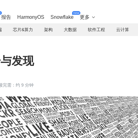
t
new
报告
HarmonyOS
Snowflake
更多

端
芯片&算力
架构
大数据
软件工程
云计算
注册与发现
读完需：约 9 分钟