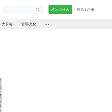
登录
注册

写点什么
/

大前端
管理/文化