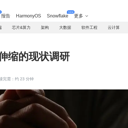
t
new
报告
HarmonyOS
Snowflake
更多

端
芯片&算力
架构
大数据
软件工程
云计算
 弹性伸缩的现状调研
读完需：约 23 分钟