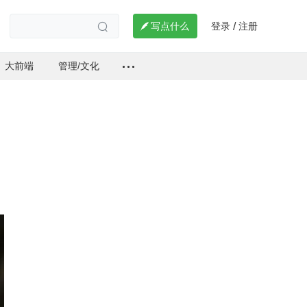
登录
注册

写点什么
/

大前端
管理/文化