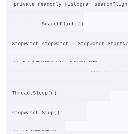
private readonly Histogram searchFlightT
static void SearchFlight()

{           

  Stopwatch stopwatch = Stopwatch.StartNew(
  // 模拟关于航班查询的业务逻辑的代码            

  Random random = new Random((int)DateTime.
  var n = Random.Next(100);                
  Thread.Sleep(n);                 

  stopwatch.Stop();        

  // 统计航班搜索耗时  
