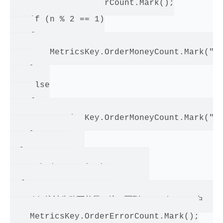
    MetricsKey.OrderCount.Mark();

    if (n % 2 == 1)

    {

        MetricsKey.OrderMoneyCount.Mark("Bu
    }

    else

    {

        MetricsKey.OrderMoneyCount.Mark("Bu
    }          

  }         

  catch (Exception)         

  {                 

    // 统计失败下单量，统一写到 MetrisKey 中      
    MetricsKey.OrderErrorCount.Mark();
