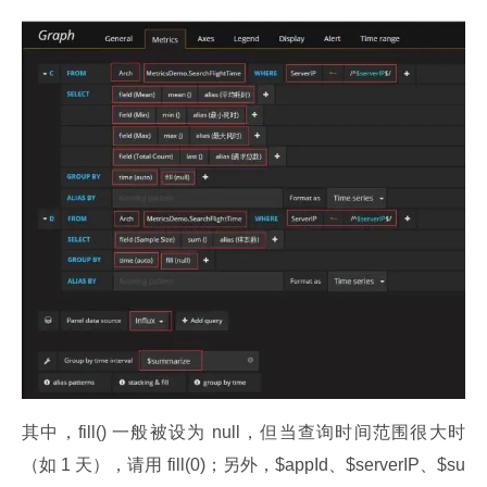
其中，fill() 一般被设为 null，但当查询时间范围很大时
（如 1 天），请用 fill(0)；另外，$appId、$serverIP、$su