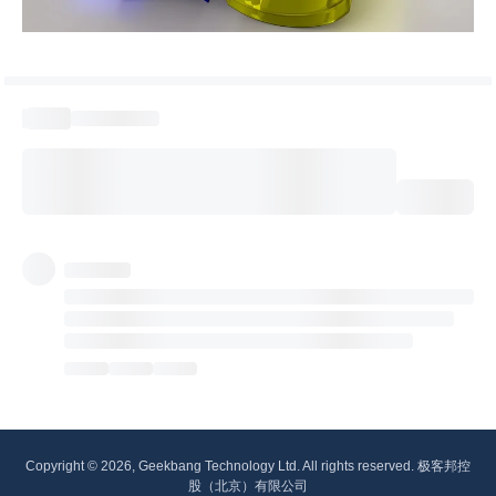
Copyright © 2026, Geekbang Technology Ltd. All rights reserved. 极客邦控
股（北京）有限公司