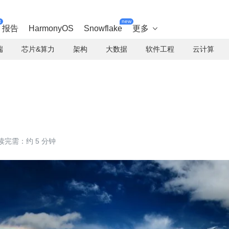
t
new
报告
HarmonyOS
Snowflake
更多

端
芯片&算力
架构
大数据
软件工程
云计算
读完需：约 5 分钟