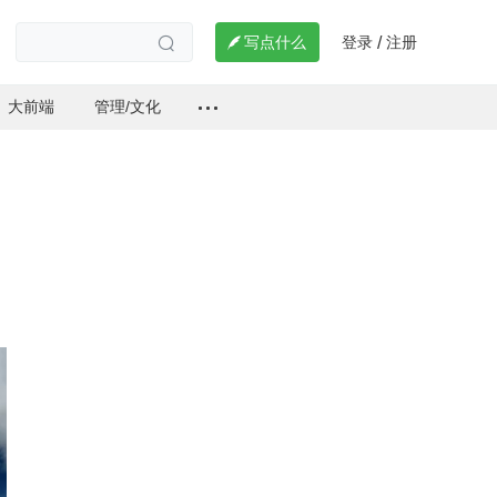
登录
注册

写点什么
/

大前端
管理/文化