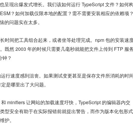
杂性也呈现出爆发式增长。我们该如何运行 TypeScript 文件？如何
于 ESM？如何加载仅限本地的配置？需不需要安装相应的依赖项
需要烦恼的问题实在太多。
长时间把工具组合起来，或者坐等处理完成。npm 包的安装速
然 2003 年的时候只需要几毫秒就能把文件上传到 FTP 服
分钟？
t 缓慢的运行速度感到沮丧。如果测试变更甚至是保存文件所消耗的时
，那肯定是哪里出了大问题。
 minifiers 让网站的加载速度圩快，TypeScript 的编辑器内交
类型安全有助于在实际报错前就提出警告，而作为版本化包形式
维护。