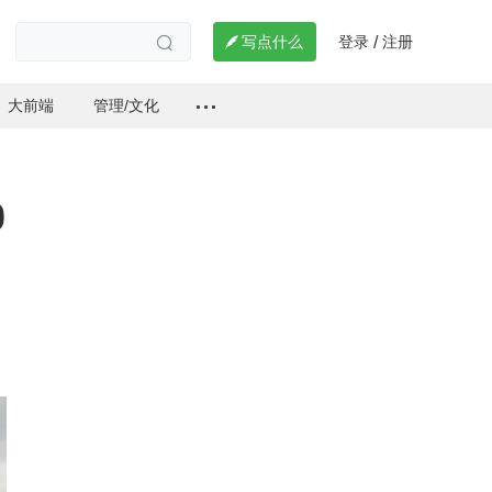
登录
注册

写点什么
/

大前端
管理/文化
0