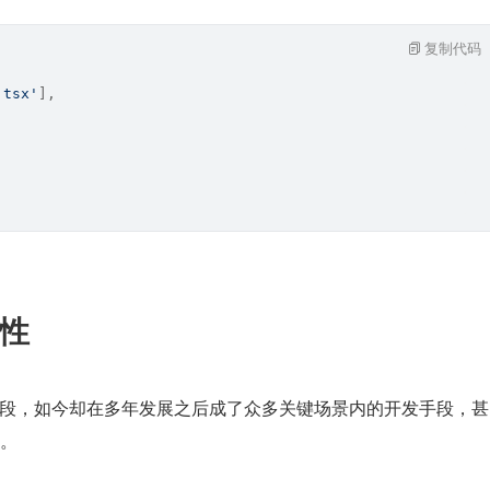
复制代码
.tsx'
],
杂性
充表单字段，如今却在多年发展之后成了众多关键场景内的开发手段，甚
。