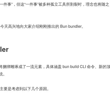
做好一件事”，但这“一件事”被多种孤立工具所割裂时，理念也将随之
天高兴地向大家介绍刚刚推出的 Bun bundler。
er
统将捆绑雕琢成了一流元素，具体涵盖 bun build CLI 命令、新的
系统。
er，主要是考虑到以下几个原因。