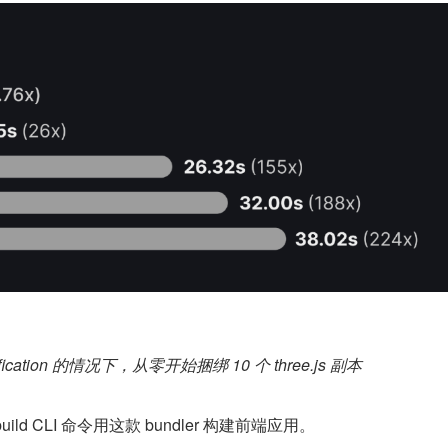
nification 的情况下，从零开始捆绑 10 个 three.js 副本
 build CLI 命令用这款 bundler 构建前端应用。