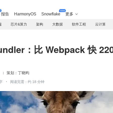
t
new
报告
HarmonyOS
Snowflake
更多

端
芯片&算力
架构
大数据
软件工程
云计算
dler：比 Webpack 快 22
丁晓昀
字
阅读完需：约 18 分钟