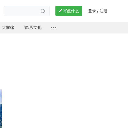
登录
注册

写点什么
/

大前端
管理/文化