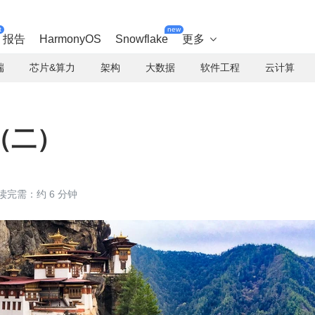
t
new
报告
HarmonyOS
Snowflake
更多

端
芯片&算力
架构
大数据
软件工程
云计算
（二）
读完需：约 6 分钟