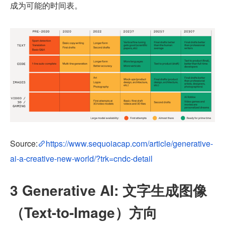
成为可能的时间表。
Source:
https://www.sequoiacap.com/article/generative-
ai-a-creative-new-world/?trk=cndc-detail
3 Generative AI: 文字生成图像
（Text-to-Image）方向