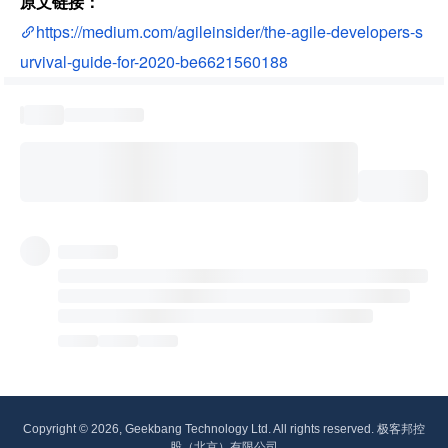
原文链接：
https://medium.com/agileinsider/the-agile-developers-s
urvival-guide-for-2020-be6621560188
Copyright © 2026, Geekbang Technology Ltd. All rights reserved. 极客邦控
股（北京）有限公司