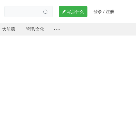
登录
注册

写点什么
/

大前端
管理/文化