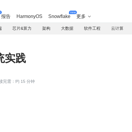
t
new
报告
HarmonyOS
Snowflake
更多

端
芯片&算力
架构
大数据
软件工程
云计算
统实践
读完需：约 15 分钟