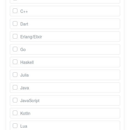
C++
Dart
Erlang/Elixir
Go
Haskell
Julia
Java
JavaScript
Kotlin
Lua