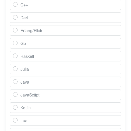
C++
Dart
Erlang/Elixir
Go
Haskell
Julia
Java
JavaSctipt
Kotlin
Lua