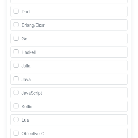
Dart
Erlang/Elixir
Go
Haskell
Julia
Java
JavaScript
Kotlin
Lua
Objective-C