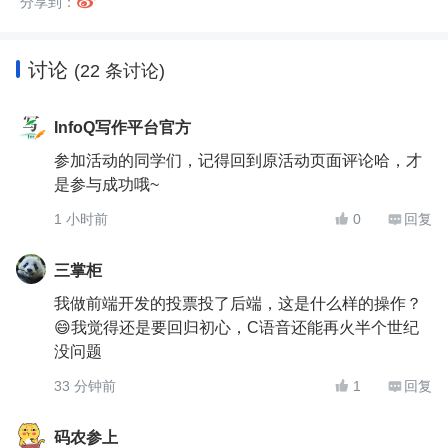

分享到：
讨论
(22 条讨论)
InfoQ写作平台官方
参加活动的同学们，记得回到原活动页面评论哈，才
是参与成功哦~
1 小时前
0
回复


三掌柜
我做前端开发的投票投了后端，这是什么样的操作？
😄我觉得还是要回归初心，C语音还能再火半个世纪
没问题
33 分钟前
1
回复


码农参上