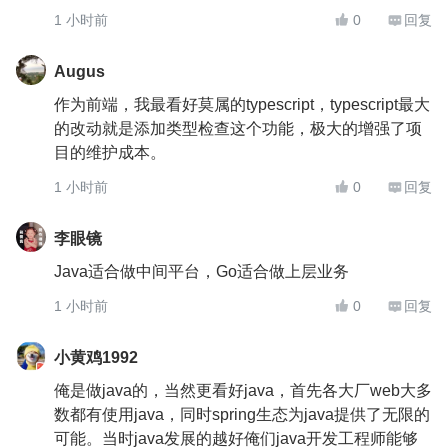
1 小时前
0
回复


Augus
作为前端，我最看好莫属的typescript，typescript最大
的改动就是添加类型检查这个功能，极大的增强了项
目的维护成本。
1 小时前
0
回复


李眼镜
Java适合做中间平台，Go适合做上层业务
1 小时前
0
回复


小黄鸡1992
俺是做java的，当然更看好java，首先各大厂web大多
数都有使用java，同时spring生态为java提供了无限的
可能。当时java发展的越好俺们java开发工程师能够