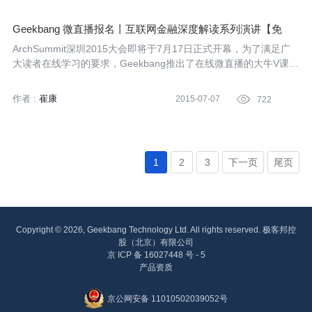
Geekbang 微直播报名丨互联网金融深度解读系列演讲【免
费】
ArchSummit深圳2015大会即将于7月17日正式开幕，为了满足广
大读者在线学习的要求，Geekbang推出了在线微直播的大牛V课堂
活动，可以免费报名收看互联网金融专题的相关演讲，关注公众号
geekbang01即可。
作者 :
崔康
2015-07-07

722
1
2
3
下一页
尾页
Copyright © 2026, Geekbang Technology Ltd. All rights reserved. 极客邦控
股（北京）有限公司
京 ICP 备 16027448 号 - 5
产品资质
京公网安备 11010502039052号