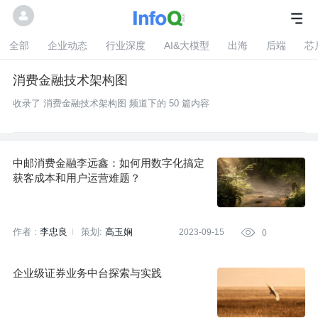
全部
企业动态
行业深度
AI&大模型
出海
后端
芯
消费金融技术架构图
收录了 消费金融技术架构图 频道下的 50 篇内容
中邮消费金融李远鑫：如何用数字化搞定
获客成本和用户运营难题？
作者 :
李忠良
策划:
高玉娴
2023-09-15

0
企业级证券业务中台探索与实践