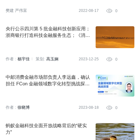
樊建 严伟富
2022-08-17

0
央行公示四川第 5 批金融科技创新应用；
浙商银行打造科技金融服务生态；《消费
金融公司管理办法》多项涉及金融科技 |
金融科技资讯
作者 :
杨宇佳
策划:
高玉娴
2023-12-25

0
中邮消费金融市场部负责人李远鑫，确认
担任 FCon 金融领域数字化转型挑战探索
专题出品人
作者 :
徐晓博
2023-08-18

0
蚂蚁金融科技全面开放战略背后的“硬实
力”