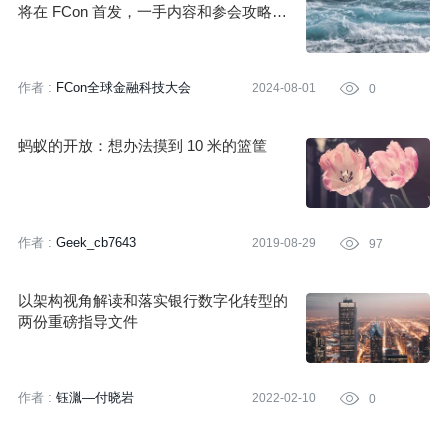
将在 FCon 首发，一手内容和参会攻略已
备好！
作者 :
FCon全球金融科技大会
2024-08-01

0
蚂蚁的开放：想办法摸到 10 米的篮筐
作者 :
Geek_cb7643
2019-08-29

97
以架构视角解读和落实银行数字化转型的
两份重磅指导文件
作者 :
钰湚—付晓岩
2022-02-10

0