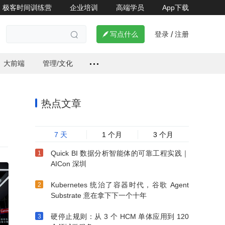
极客时间训练营
企业培训
高端学员
App下载
登录
注册


写点什么
/

大前端
管理/文化
热点文章
7 天
1 个月
3 个月
Quick BI 数据分析智能体的可靠工程实践｜
AICon 深圳
Kubernetes 统治了容器时代，谷歌 Agent
Substrate 意在拿下下一个十年
硬停止规则：从 3 个 HCM 单体应用到 120