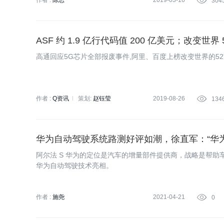
作者 :
陈思
2019-03-16

304
ASF 约 1.9 亿行代码值 200 亿美元；改变世界 
高通回应5G芯片全部报废事件,阿里、百度上榜改变世界的5
作者 :
Q资讯
策划:
赵钰莹
2019-08-26

134
华为自动驾驶系统路测好评如潮，徐直军：“华
阿尔法 S 华为的定位是汽车的增量部件提供商，战略是帮助车
华为自动驾驶技术亮相。
作者 :
施尧
2021-04-21

0