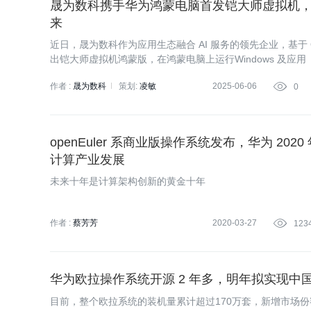
晟为数科携手华为鸿蒙电脑首发铠大师虚拟机
来
近日，晟为数科作为应用生态融合 AI 服务的领先企业，基于 Op
出铠大师虚拟机鸿蒙版，在鸿蒙电脑上运行Windows 及应
求，助力鸿蒙电脑生态发展。
作者 :
晟为数科
策划:
凌敏
2025-06-06

0
openEuler 系商业版操作系统发布，华为 202
计算产业发展
未来十年是计算架构创新的黄金十年
作者 :
蔡芳芳
2020-03-27

123
华为欧拉操作系统开源 2 年多，明年拟实现中
目前，整个欧拉系统的装机量累计超过170万套，新增市场份