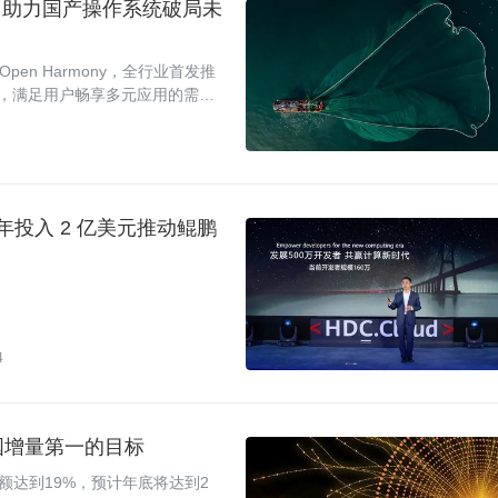
，助力国产操作系统破局未
en Harmony，全行业首发推
用 ，满足用户畅享多元应用的需
0 年投入 2 亿美元推动鲲鹏
4
国增量第一的目标
额达到19%，预计年底将达到2