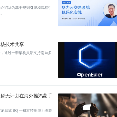
体介绍华为基于规则引擎和流程引
验。
内核技术共享
合，通过一套架构灵活支持南向多
应暂无计划在海外推鸿蒙手
，有消息称 BQ 手机将转用华为鸿蒙