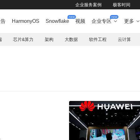
企业服务案例
极客时间
new
new
报告
HarmonyOS
Snowflake
视频
企业专区
更多

端
芯片&算力
架构
大数据
软件工程
云计算