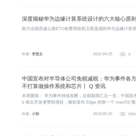
深度揭秘华为边缘计算系统设计的六大核心原
助力全国高速公路ETC收费系统和卫星遥感的华为边缘计算
作者 :
李慧文
2022-04-25

0
中国宣布对半导体公司免税减税；华为事件各
不打算做操作系统和芯片丨 Q 资讯
本周要闻： 华为事件持续发酵，近期新闻汇总一览；中国宣布
b 推出开发者赞助项目；微软发布 Edge 的第一个 macO
生。
作者 :
小智
2019-05-25

593