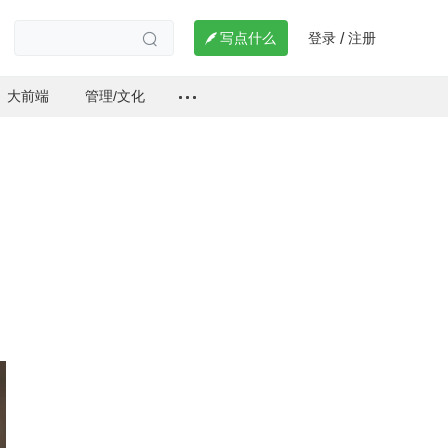
登录
注册

写点什么
/

大前端
管理/文化