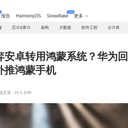
t
new
报告
HarmonyOS
Snowflake
更多

端
芯片&算力
架构
大数据
软件工程
云计算
弃安卓转用鸿蒙系统？华为回
外推鸿蒙手机
读完需：约 5 分钟