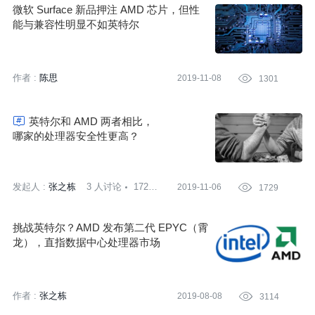
微软 Surface 新品押注 AMD 芯片，但性
能与兼容性明显不如英特尔
作者 :
陈思
2019-11-08

1301

英特尔和 AMD 两者相比，
哪家的处理器安全性更高？
发起人 :
张之栋
3 人讨论
1729
2019-11-06

1729
次围观
挑战英特尔？AMD 发布第二代 EPYC（霄
龙），直指数据中心处理器市场
作者 :
张之栋
2019-08-08

3114