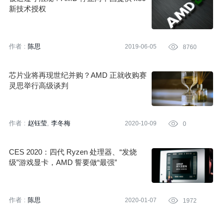
新技术授权
作者 :
陈思
2019-06-05

8760
芯片业将再现世纪并购？AMD 正就收购赛
灵思举行高级谈判
作者 :
赵钰莹
李冬梅
2020-10-09

0
CES 2020：四代 Ryzen 处理器、“发烧
级”游戏显卡，AMD 誓要做“最强”
作者 :
陈思
2020-01-07

1972