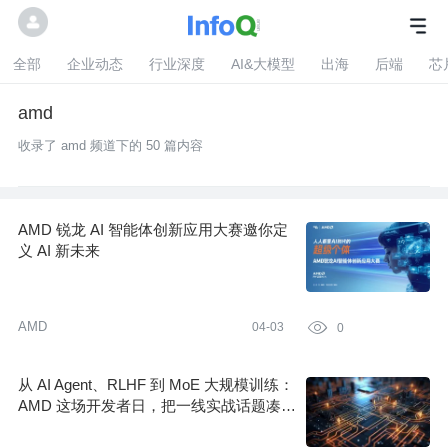
全部
企业动态
行业深度
AI&大模型
出海
后端
芯
amd
收录了 amd 频道下的 50 篇内容
AMD 锐龙 AI 智能体创新应用大赛邀你定
义 AI 新未来
AMD
04-03

0
从 AI Agent、RLHF 到 MoE 大规模训练：
AMD 这场开发者日，把一线实战话题凑齐
了