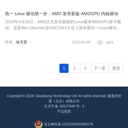
统一 Linux 驱动第一步：AMD 发布新版 AMDGPU 内核驱动
2015年4月20日，AMD正式发布最新的Linux版本AMDGPU显卡驱
动。这是Alex Deucher在XDC2014大会上宣布要统一Linux驱动之
后迈出的第一步。
作者 :
张天雷
2015-04-30

1403
1
2
3
下一页
尾页
Copyright © 2026, Geekbang Technology Ltd. All rights reserved. 极客邦控
股（北京）有限公司
京 ICP 备 16027448 号 - 5
产品资质
京公网安备 11010502039052号