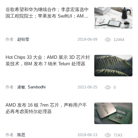
谷歌希望和华为继续合作；李彦宏落选中
国工程院院士；苹果发布 SwiftUI；AMD
停止向中国提供 x86 新技术授权丨 Q 资讯
作者 :
赵钰莹
2019-06-09

12464
Hot Chips 33 大会：AMD 展示 3D 芯片封
装技术，IBM 发布 7 纳米 Telum 处理器
作者 :
凌敏
Sambodhi
2021-08-25

0
AMD 发布 16 核 7nm 芯片，声称用户不
必再考虑英特尔处理器
作者 :
陈思
2019-06-13

7143