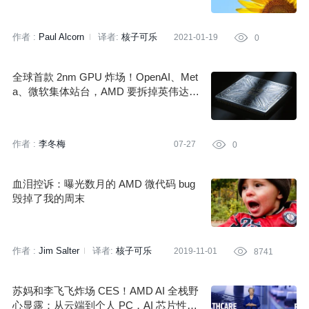
作者 :
Paul Alcorn
译者:
核子可乐
2021-01-19

0
策划:
Tina
全球首款 2nm GPU 炸场！OpenAI、Met
a、微软集体站台，AMD 要拆掉英伟达护
城河？
作者 :
李冬梅
07-27

0
血泪控诉：曝光数月的 AMD 微代码 bug
毁掉了我的周末
作者 :
Jim Salter
译者:
核子可乐
2019-11-01

8741
策划:
张之栋
蔡芳芳
苏妈和李飞飞炸场 CES！AMD AI 全栈野
心显露：从云端到个人 PC，AI 芯片性能