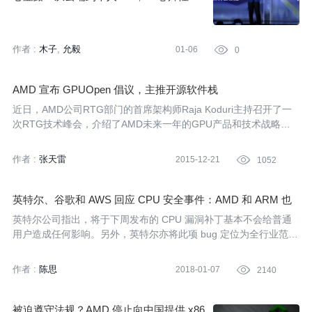
四年要飙 1000 倍
作者 :
木子
允毅
01-06

0
AMD 宣布 GPUOpen 倡议，主推开源软件栈
近日，AMD公司RTG部门的首席架构师Raja Koduri主持召开了一
次RTG技术峰会，介绍了AMD未来一年的GPU产品和技术战略。
本文针对会议中所提出的GPUOpen倡议进行了详细介绍。
作者 :
张天雷
2015-12-21

1052
英特尔、谷歌和 AWS 回应 CPU 安全事件：AMD 和 ARM 也
有问题，影响巨大
英特尔公司指出，将于下周发布的 CPU 漏洞补丁基本不会给普通
用户造成任何影响。另外，英特尔亦将此项 bug 定位为全行业范围
内的大事件。英特尔、谷歌、AWS三家大厂随后接连发文回应，称
此次bug事件影响范围较大，一直坚称自己没受影响的AMD也被谷
作者 :
陈思
2018-01-07

2140
歌发现了问题。
被迫遵守法规？AMD 停止向中国提供 x86