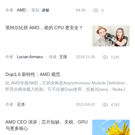
作者 :
AMD
策划:
凌敏
04-30

0
英特尔比拼 AMD，谁的 CPU 更安全？
作者 :
Lucian Armasu
译者:
王强
2019-11-26

1135
策划:
张之栋
Dojo1.6 新特性：AMD 规范
此 AMD非彼AMD，它的全称是Asynchronous Module Definition，
即异步模块载入机制。它不仅被Dojo使用，也被JQuery，NodeJS
等著名框架使用。作为CommonJS提出的一个规范，它为什么能得
到其他框架的认可？它具有什么样的特性和优势？本文就将详细介
作者 :
王沛
2011-04-02

4743
绍AMD的特性和使用场景，最后将介绍AMD在Dojo中的使用和注
意事项。
AMD CEO 演讲：芯片短缺、关税、GPU
与更多核心