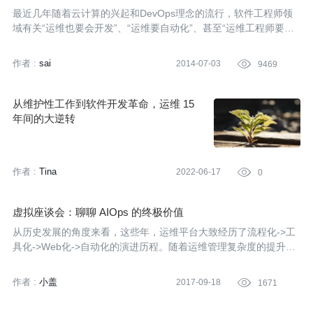
点
最近几年随着云计算的兴起和DevOps理念的流行，软件工程师领
域有关“运维也要会开发”、“运维要自动化”、甚至“运维工程师要失
业”这样的话题开始被越来越多的提起并讨论。 今天InfoQ中文站邀
请到的嘉宾是一位资深的运维工程师，他是从开发工程师转岗成运
作者 :
sai
2014-07-03

9469
维的。运维工作的界限将产生怎样的变化？运维工程师未来的职业
发展应该如何规划？运维工程师为了适应时代和技术的变化需要去
学习什么？让我们听听他的观点。
从维护性工作到软件开发革命，运维 15
年间的大逆转
作者 :
Tina
2022-06-17

0
虚拟座谈会：聊聊 AIOps 的终极价值
从历史发展的角度来看，这些年，运维平台大致经历了流程化->工
具化->Web化->自动化的演进历程。随着运维管理复杂度的提升，
以及企业自动化运维体系的成熟，运维平台必定会向智能化靠拢。
而从结果来看，智能化才是运维平台的最终目标。正如InfoQ的另
作者 :
小盖
2017-09-18

1671
外一篇文章所言，在这个数字化转型的年代，任何使用传统技术来
管理机器数据的企业要么是忽略了信息的价值，要么已经让他们的