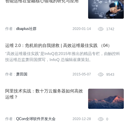
智能运维在金融核心领域的研究与应用
作者 :
dbaplus社群
2020-01-14

1742
运维 2.0：危机前的自我拯救 | 高效运维最佳实践 （04）
“高效运维最佳实践”是InfoQ在2015年推出的精品专栏，由触控科
技运维总监萧田国撰写，InfoQ 总编辑崔康策划。
作者 :
萧田国
2015-05-07

9543
阿里技术实战：数十万云服务器如何高效
运维？
作者 :
QCon全球软件开发大会
2020-12-28

0