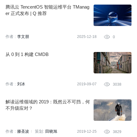
腾讯云 TencentOS 智能运维平台 TManag
er 正式发布 | Q 推荐
作者 :
李文朋
2025-12-18

0
从 0 到 1 构建 CMDB
作者 :
刘冰
2019-09-07

3038
解读运维领域的 2019：既然云不可挡，何
不升级应对？
作者 :
滕圣波
策划:
田晓旭
2019-12-25

3829