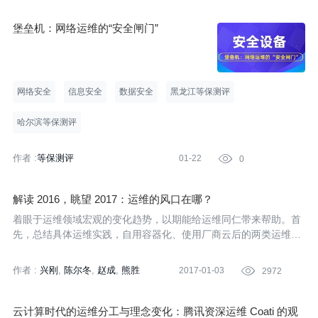
堡垒机：网络运维的“安全闸门”
网络安全
信息安全
数据安全
黑龙江等保测评
哈尔滨等保测评
作者 :
等保测评
01-22

0
解读 2016，眺望 2017：运维的风口在哪？
着眼于运维领域宏观的变化趋势，以期能给运维同仁带来帮助。首
先，总结具体运维实践，自用容器化、使用厂商云后的两类运维是
怎样的？然后，探讨SRE概念以及列举了互联网领军公司的SRE落
地。最后，分析了正在兴起的智能化运维并对其影响做了简单的展
作者 :
兴刚
陈尔冬
赵成
熊胜
2017-01-03

2972
望。
云计算时代的运维分工与理念变化：腾讯资深运维 Coati 的观