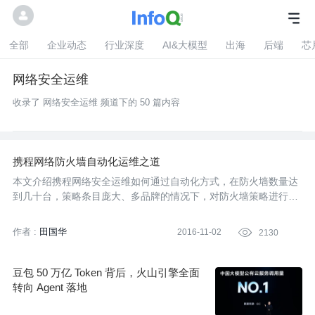
全部
企业动态
行业深度
AI&大模型
出海
后端
芯
网络安全运维
收录了 网络安全运维 频道下的 50 篇内容
携程网络防火墙自动化运维之道
本文介绍携程网络安全运维如何通过自动化方式，在防火墙数量达
到几十台，策略条目庞大、多品牌的情况下，对防火墙策略进行集
中式统一化的管理，提升用户查询、申请策略体验，优化申批流
程，系统自动化配置防火墙策略，提升安全工程师效率的同时降低
作者 :
田国华
2016-11-02

2130
人工出错概率。
豆包 50 万亿 Token 背后，火山引擎全面
转向 Agent 落地