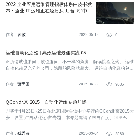
运维团队不堪重负。随着数据的暴涨，运维团队应该快速拥抱AIOp
2022 企业应用运维管理指标体系白皮书发
s。传统AI仍然会在某些领域发挥它的作用，而AIOps将为企业带来
布：企业 IT 运维正在经历从“后台”向“中
最直接最深远的价值。
台”的转变
作者 :
凌敏
2022-05-12

0
运维自动化之殇 | 高效运维最佳实践 05
正所谓成也萧何，败也萧何。不一样的角度，解读携程之殇。 运维
自动化越是充分的公司，隐藏的风险就越大。 运维自动化真的包治
百病？然后就过上了幸福快乐的生活？ 528携程之殇的独特思考。
作者 :
萧田国
2015-06-22

9635
QCon 北京 2015：自动化运维专题前瞻
即将于4月23日~25日在北京国际会议中心举行的QCon北京2015大
会，设置了“自动化运维”专题。本专题邀请了来自百度、阿里巴
巴、腾讯、搜狗、新浪等一线互联网公司的技术专家，就Docker、
运维实践、数据库、数据中心等方面带来分享，敬请期待。
作者 :
臧秀涛
2015-03-04

2586