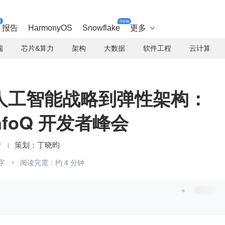
t
new
报告
HarmonyOS
Snowflake
更多

端
芯片&算力
架构
大数据
软件工程
云计算
人工智能战略到弹性架构：
InfoQ 开发者峰会
梦
丁晓昀
字
阅读完需：约 4 分钟