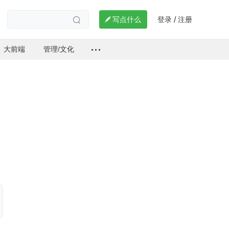
登录
注册

写点什么
/

大前端
管理/文化