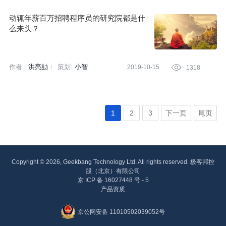
动辄年薪百万招聘程序员的研究院都是什
么来头？
作者 :
洪亮劼
策划:
小智
2019-10-15

1318
1
2
3
下一页
尾页
Copyright © 2026, Geekbang Technology Ltd. All rights reserved. 极客邦控
股（北京）有限公司
京 ICP 备 16027448 号 - 5
产品资质
京公网安备 11010502039052号