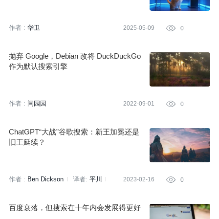
网友：游戏规则变了
到了大数据相关的技术点。当时没有写出来，心中有点小遗憾，毕
竟凭借搜索引擎崛起的谷歌是我内心渴望的公司。今天我就想结合
作者 :
华卫
2025-05-09

0
自己的一些积累，聊聊作为一名软件工程师，您需要了解的搜索引
擎知识。
抛弃 Google，Debian 改将 DuckDuckGo
作为默认搜索引擎
作者 :
闫园园
2022-09-01

0
ChatGPT“大战”谷歌搜索：新王加冕还是
旧王延续？
作者 :
Ben Dickson
译者:
平川
2023-02-16

0
策划:
凌敏
百度衰落，但搜索在十年内会发展得更好