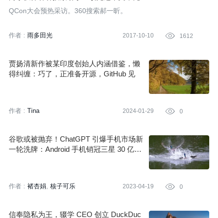
QCon大会预热采访。360搜索郝一昕。
作者 :
雨多田光
2017-10-10

1612
贾扬清新作被某印度创始人内涵借鉴，懒
得纠缠：巧了，正准备开源，GitHub 见
作者 :
Tina
2024-01-29

0
谷歌或被抛弃！ChatGPT 引爆手机市场新
一轮洗牌：Android 手机销冠三星 30 亿美
元大单欲改投 Bing
作者 :
褚杏娟
核子可乐
2023-04-19

0
信奉隐私为王，辍学 CEO 创立 DuckDuc