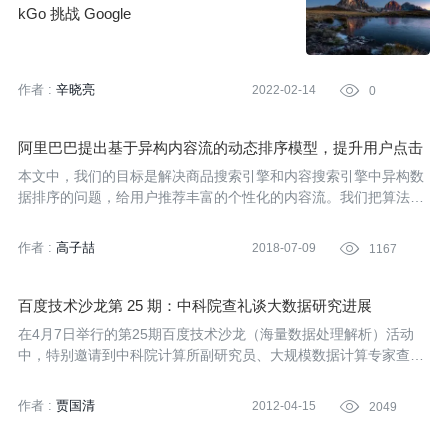
kGo 挑战 Google
作者 :
辛晓亮
2022-02-14

0
阿里巴巴提出基于异构内容流的动态排序模型，提升用户点击
和购买率
本文中，我们的目标是解决商品搜索引擎和内容搜索引擎中异构数
据排序的问题，给用户推荐丰富的个性化的内容流。我们把算法分
成了两部分：1）异构内容流类型排序，即决定每个坑位展示何种
类型的内容流，文章、视频还是商品列表；2）同构的内容流内容
作者 :
高子喆
2018-07-09

1167
排序，第二个步骤使用广为人知的DSSM模型，在这个内容流类型
下，对内容流的内容进行排序，选择相似度最高的内容插入。
百度技术沙龙第 25 期：中科院查礼谈大数据研究进展
在4月7日举行的第25期百度技术沙龙（海量数据处理解析）活动
中，特别邀请到中科院计算所副研究员、大规模数据计算专家查礼
（ @solochar）作为嘉宾与参会者分享大数据领域的研究成果。查
礼主要谈到了在RCFile、MapReduce方向的研究情况，并谈到了
作者 :
贾国清
2012-04-15

2049
对大数据研究趋势的看法。