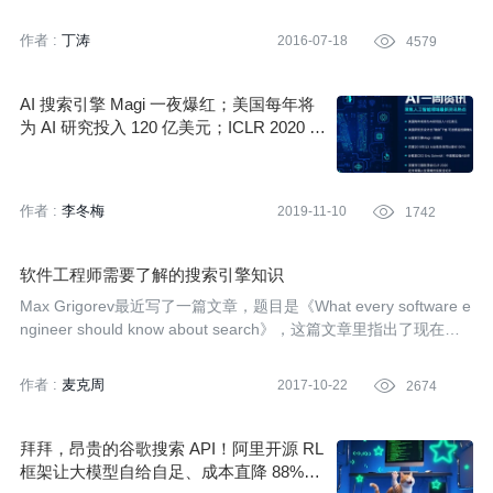
盘点。 一、里程碑事件 二、开源项目（国际篇） 三、业界动态
（国际篇） 四、开源项目（国内篇） 五、业界动态（国内篇）
作者 :
丁涛
2016-07-18

4579
六、下半年展望 七、周报集锦
AI 搜索引擎 Magi 一夜爆红；美国每年将
为 AI 研究投入 120 亿美元；ICLR 2020 近
半审稿人没发过相关论文 | AI 一周资讯
作者 :
李冬梅
2019-11-10

1742
软件工程师需要了解的搜索引擎知识
Max Grigorev最近写了一篇文章，题目是《What every software e
ngineer should know about search》，这篇文章里指出了现在一
些软件工程师的问题，他们认为开发一个搜索引擎功能就是搭建一
个ElasticSearch集群，而没有深究背后的技术，以及技术发展趋
作者 :
麦克周
2017-10-22

2674
势。Max认为，除了搜索引擎自身的搜索问题解决、人类使用方式
等之外，也需要解决索引、分词、权限控制、国际化等等的技术
点，看了他的文章，勾起了我多年前的想法。 很多年前，我曾经想
拜拜，昂贵的谷歌搜索 API！阿里开源 RL
过自己实现一个搜索引擎，作为自己的研究生论文课题，后来琢磨
框架让大模型自给自足、成本直降 88%，
半天没有想出新的技术突破点（相较于已发表的文章），所以切换