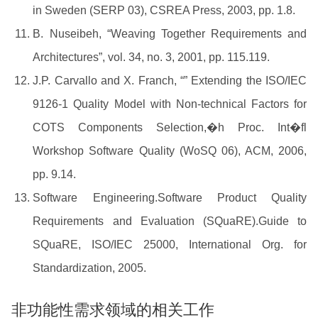
in Sweden (SERP 03), CSREA Press, 2003, pp. 1.8.
B. Nuseibeh, “Weaving Together Requirements and
Architectures”, vol. 34, no. 3, 2001, pp. 115.119.
J.P. Carvallo and X. Franch, “” Extending the ISO/IEC
9126-1 Quality Model with Non-technical Factors for
COTS Components Selection,�h Proc. Int�fl
Workshop Software Quality (WoSQ 06), ACM, 2006,
pp. 9.14.
Software Engineering.Software Product Quality
Requirements and Evaluation (SQuaRE).Guide to
SQuaRE, ISO/IEC 25000, International Org. for
Standardization, 2005.
非功能性需求领域的相关工作