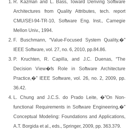
R. Kazman and L. Bass, Toward Deriving Software
Architectures from Quality Attributes, tech. report
CMU/SEI-94-TR-10, Software Eng. Inst., Carnegie
Mellon Univ., 1994.
F. Buschmann, “Value-Focused System Quality,�”
IEEE Software, vol. 27, no. 6, 2010, pp.84.86.
P. Kruchten, R. Capilla, and J.C. Duenas, “The
Decision View�fs Role in Software Architecture
Practice,�” IEEE Software, vol. 26, no. 2, 2009, pp.
36.42.
L. Chung and J.C.S. do Prado Leite, �”On Non-
functional Requirements in Software Engineering,�”
Conceptual Modeling: Foundations and Applications,
A.T. Borgida et al., eds., Springer, 2009, pp. 363.379.