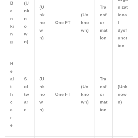
B
(U
(U
Tra
nizat
a
nk
nk
(Un
nsf
iona
n
n
no
One FT
kno
or
l
ki
o
w
wn)
mat
dysf
n
w
n)
ion
unct
g
n)
ion
H
e
al
S
(U
Tra
t
of
nk
(Un
nsf
(Unk
h
tw
no
One FT
kno
or
now
c
ar
w
wn)
mat
n)
a
e
n)
ion
r
e