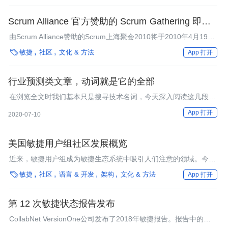
Scrum Alliance 官方赞助的 Scrum Gathering 即将在
上海举行
由Scrum Alliance赞助的Scrum上海聚会2010将于2010年4月19
日-20日在上海市锦沧文华大酒店举办。这 是Scrum Alliance今年

敏捷
社区
文化 & 方法
App 打开
六次全球Scrum聚会中的一次，也是第一次在中国举办。
行业预测类文章，动词就是它的全部
在浏览全文时我们基本只是搜寻技术名词，今天深入阅读这几段内
容时，我们只关注动词。
App 打开
2020-07-10
美国敏捷用户组社区发展概览
近来，敏捷用户组成为敏捷生态系统中吸引人们注意的领域。今
年，既有的用户组继续壮大，新的用户组正在成立。既有的用户组

敏捷
社区
语言 & 开发
架构
文化 & 方法
App 打开
在更大规模的会议上越来越活跃。 Scrum联盟为用户组设置了新的
社区联络人。看来，用户组开始在全球范围的敏捷社区里充当有影
响力的角色。
第 12 次敏捷状态报告发布
CollabNet VersionOne公司发布了2018年敏捷报告。报告中的一