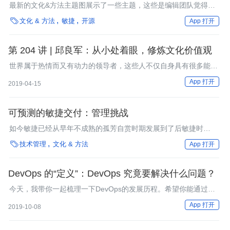
最新的文化&方法主题图展示了一些主题，这些是编辑团队觉得正
在变得有吸引力的主题，应该在2019年初探索一下。

文化 & 方法
敏捷
开源
App 打开
第 204 讲 | 邱良军：从小处着眼，修炼文化价值观
世界属于热情而又有动力的领导者，这些人不仅自身具有很多能
量，而且能激发那些被领导者的能量！
App 打开
2019-04-15
可预测的敏捷交付：管理挑战
如今敏捷已经从早年不成熟的孤芳自赏时期发展到了后敏捷时
代，“可预测的敏捷交付”对商务主管与开发项目的利益相关者都是

技术管理
文化 & 方法
App 打开
一个现实的目标。本文会分享一些“好，坏，惨不忍睹”的案例，展
示了大型组织改革中行之有效和屡屡碰壁的诸多实践。
DevOps 的“定义”：DevOps 究竟要解决什么问题？
今天，我带你一起梳理一下DevOps的发展历程。希望你能通过今
天的课程，建立起你自己对于DevOps的独特认知。
App 打开
2019-10-08