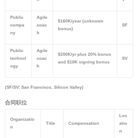
Public
Agile
$160K/year (unknown
compa
coac
SF
bonus)
ny
h
Public
Agile
$200K/yr plus 20% bonus
technol
coac
SV
and $10K signing bonus
ogy
h
(SF/SV: San Francisco, Silicon Valley)
合同职位
Loc
Organizatio
Title
Compensation
atio
n
n