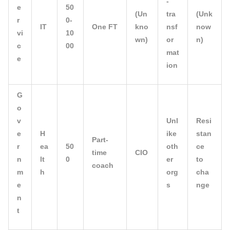
-
e
50
(Un
tra
(Unk
r
0-
IT
One FT
kno
nsf
now
vi
10
wn)
or
n)
c
00
mat
e
ion
G
o
v
Unl
Resi
e
H
ike
stan
Part-
r
ea
50
oth
ce
time
CIO
n
lt
0
er
to
coach
m
h
org
cha
e
s
nge
n
t