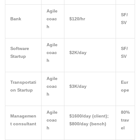
Agile
SF/
Bank
coac
$120/hr
SV
h
Agile
Software
SF/
coac
$2K/day
Startup
SV
h
Agile
Transportati
Eur
coac
$3K/day
on Startup
ope
h
Agile
80%
Managemen
$1600/day (client);
coac
trav
t consultant
$800/day (bench)
h
el