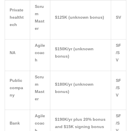
Scru
Private
m
healtht
$125K (unknown bonus)
SV
Mast
ech
er
Agile
SF
$150K/yr (unknown
NA
coac
/S
bonus)
h
V
Scru
Public
SF
m
$180K/yr (unknown
compa
/S
Mast
bonus)
ny
V
er
Agile
SF
$190K/yr plus 20% bonus
Bank
coac
/S
and $15K signing bonus
h
V