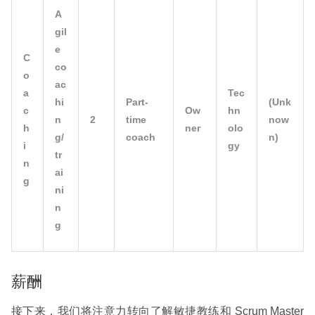
A
gil
e
C
co
o
ac
a
Tec
hi
Part-
(Unk
c
Ow
hn
n
2
time
now
h
ner
olo
g/
coach
n)
i
gy
tr
n
ai
g
ni
n
g
薪酬
接下来，我们将注意力转向了解敏捷教练和 Scrum Master