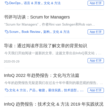
些结论表明，对客户和用户满意度的需求日益增加，越来越多的组

DevOps
语言 & 开发
文化 & 方法
App 打开
织正在扩大敏捷性，分布式团队正成为敏捷软件开发的常态，许多
组织已经开始或计划在未来的12个月内启动DevOps计划。
书评与访谈：Scrum for Managers
“Scrum for Managers”，作者Rini van Solingen和Rob van
Lanen，是一本为希望或者正在实施Scrum的组织提供答案的新

Scrum
Book Review
架构
文化 & 方法
App 打开
书。本文是一篇采访，主要关于管理者做什么，可以为团队提供充
分的空间促进自组织，实施Scrum带来的可能的ROI和如何衡量
ROI，定义团队和在组织结构和系统内锚定Scrum，等等。
导读：通过阅读序言段了解文章的背景知识
今天我们开始阅读一篇新的文章。这篇文章出自InfoQ英文站，主
要探讨了开源给科技创新能力和组织敏捷性带来的好处。
App 打开
2020-05-29
InfoQ 2022 年趋势报告：文化与方法篇
今年的趋势报告无疑是我们在过去十年中看到的最悲观的报告。我
们去年看到的一些趋势遇到了坎坷和障碍，一些早期的文化成就有

文化 & 方法
产品
敏捷
最佳实践
技术选型
企业动态
方法论
App 打开
所倒退。
InfoQ 趋势报告：技术文化 & 方法 2019 年实践状况