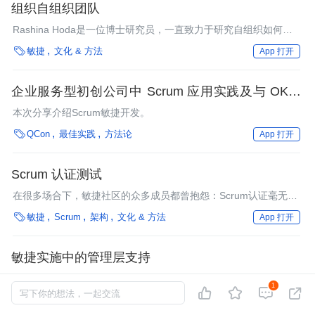
组织自组织团队
Rashina Hoda是一位博士研究员，一直致力于研究自组织如何在
实际的团队中产生。她曾对新西兰和印度的团队开展研究，识别出

敏捷
文化 & 方法
App 打开
了团队在有效地自组织时出现的6个独特角色。她与InfoQ谈论了她
的研究，该项研究将在五月于开普敦召开的国际软件工程会议
（ICSE2010）上发表。
企业服务型初创公司中 Scrum 应用实践及与 OKRs
的结合实践
本次分享介绍Scrum敏捷开发。

QCon
最佳实践
方法论
App 打开
Scrum 认证测试
在很多场合下，敏捷社区的众多成员都曾抱怨：Scrum认证毫无意
义，因为几乎参与认证课程的每个人都能拿到认证。也许到了

敏捷
Scrum
架构
文化 & 方法
App 打开
2009年1月，这将不再是个问题。
敏捷实施中的管理层支持
运营企业的每一个人都要知道IT会给日常运营带来什么样的变化，
1




这至关重要。高级管理人员可以统观各个筒仓和团队，对整个系统
写下你的想法，一起交流

技术管理
DevOps
文化 & 方法
App 打开
施加影响。IT经理和高管需要依赖业务经理的积极参与，这样，团