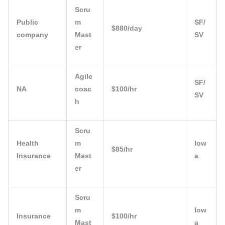
Scru
Public
m
SF/
$880/day
company
Mast
SV
er
Agile
SF/
NA
coac
$100/hr
SV
h
Scru
Health
m
Iow
$85/hr
Insurance
Mast
a
er
Scru
m
Iow
Insurance
$100/hr
Mast
a