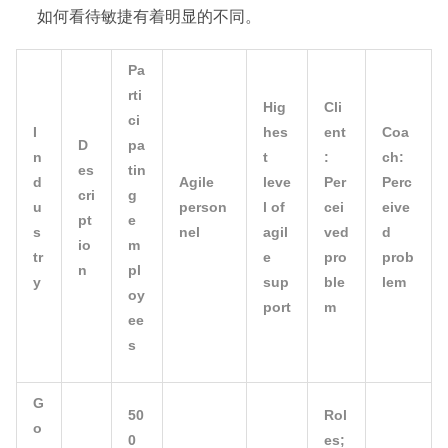
如何看待敏捷有着明显的不同。
Pa
rti
Hig
Cli
ci
I
hes
ent
Coa
D
pa
n
t
:
ch:
es
tin
d
Agile
leve
Per
Perc
cri
g
u
person
l of
cei
eive
pt
e
s
nel
agil
ved
d
io
m
tr
e
pro
prob
n
pl
y
sup
ble
lem
oy
port
m
ee
s
G
50
Rol
o
0
es;