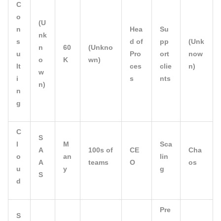
C
o
(U
n
Hea
Su
nk
s
d of
pp
(Unk
n
60
(Unkno
u
Pro
ort
now
o
K
wn)
lt
ces
clie
n)
w
i
s
nts
n)
n
g
C
S
l
M
Sca
A
100s of
CE
Cha
o
an
lin
A
teams
O
os
u
y
g
S
d
Pre
S