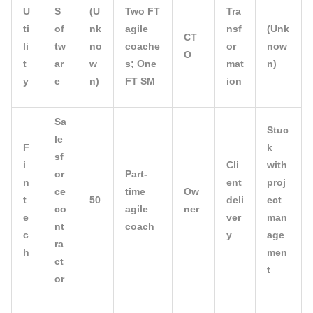
U
S
(U
Two FT
Tra
ti
of
nk
agile
nsf
(Unk
CT
li
tw
no
coache
or
now
O
t
ar
w
s; One
mat
n)
y
e
n)
FT SM
ion
Sa
Stuc
le
F
k
sf
i
Cli
with
or
Part-
n
ent
proj
ce
time
Ow
t
50
deli
ect
co
agile
ner
e
ver
man
nt
coach
c
y
age
ra
h
men
ct
t
or