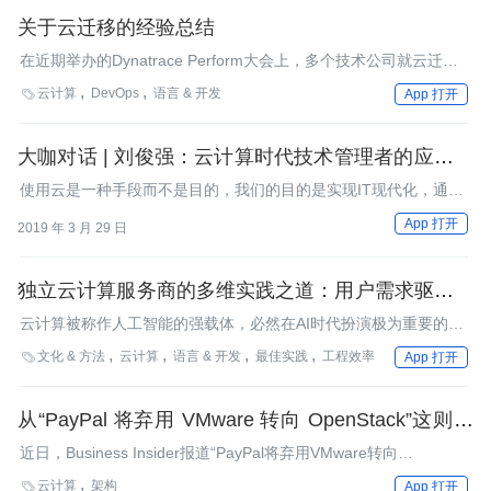
关于云迁移的经验总结
在近期举办的Dynatrace Perform大会上，多个技术公司就云迁移
话题进行了探讨，并获得了一些关键发现。
云计算
DevOps
语言 & 开发

App 打开
大咖对话 | 刘俊强：云计算时代技术管理者的应对之
道
使用云是一种手段而不是目的，我们的目的是实现IT现代化，通过
标准化和自动化的云战略来辅助实现最终目的。
App 打开
2019 年 3 月 29 日
独立云计算服务商的多维实践之道：用户需求驱动变
革
云计算被称作人工智能的强载体，必然在AI时代扮演极为重要的角
色。2018上海站在上海宝华万豪酒店拉开了帷幕，作为2018年终
文化 & 方法
云计算
语言 & 开发
最佳实践
工程效率

App 打开
的最后一次云计算盛会，UCloud在会上详细阐述了从数据中心的
基础建设到云平台的系统构建，再到产品底层的技术改革。
从“PayPal 将弃用 VMware 转向 OpenStack”这则新
闻看 OpenStack 的发展
近日，Business Insider报道“PayPal将弃用VMware转向
OpenStack”，这则信息引起了轩然大波。尽管后来的信息证明这
云计算
架构

App 打开