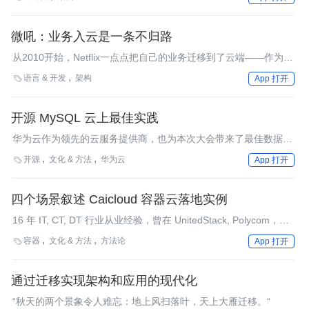
则消息并不完全准确，但不可否认，OpenStack这类开源云产品提
供了一种灵活的选择，而且也开始找到自己的盈利模式。
微吼：业务入云是一条不归路
从2010开始，Netflix一点点把自己的业务迁移到了云端——作为最
早All in的案例，亚马逊将其树为典范四处推广。在接下来的几年
语言 & 开发
架构

App 打开
里，凯宾斯基酒店集团、Infor软件、日本运通、诺特丹大学、卫报
传媒等等先后All in到AWS。经过数年的发展，人们不再怀疑云就
是未来。美国《连线》杂志的Kevin Kelly预言，2020年时将有60%
开源 MySQL 云上最佳实践
的应用运营在云上。2015年10月，AWS在赌城召开一年一度的
华为云作为领先的云服务提供商，也为本次大会带来了最佳数据库
re:Invent大会，发布了一系列旨在帮助客户迁移应用和数据的工
实践方案。
具，业务入云已成趋势。在发掘这个话题时我发现，国内尚没有鲜
开源
文化 & 方法
华为云

App 打开
明的案例，为此我打算走访一些企业，看看大家对这个问题的看
法。以下是我拜访微吼直播时的收获。
四个场景叙述 Caicloud 容器云落地实例
16 年 IT, CT, DT 行业从业经验，曾在 UnitedStack, Polycom，
Motorola，Siemens 等企业任职。
容器
文化 & 方法
方法论

App 打开
通过迁移实现架构和应用的现代化
“秋天的两个景象令人难忘：地上风扫落叶，天上大雁迁移。“