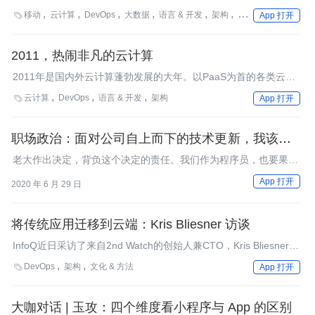
的业务软件集成到统一的大平台上；而移动互联网的深度渗透，更
移动
云计算
DevOps
大数据
语言 & 开发
架构
微服务
AI

App 打开
迎合了用户对企业软件功能简单化、使用移动化、协作点状化的需
求。专家预测，“大平台+微应用”的企业软件架构将成为趋势。“大
平台”提供统一标准、差异屏蔽、组件复用，将以往复杂的前端流
2011，热闹非凡的云计算
程更多转移到后端。大型软件系统将被拆解为“微应用”，提供更灵
2011年是国内外云计算蓬勃发展的大年。以PaaS为首的各类云服
活、更个性化、更快速响应、更具可扩展性的服务。
务取得长足发展；云互操作性和云标准得到重视；云安全和云可用
云计算
DevOps
语言 & 开发
架构

App 打开
性受到广泛热议；国内外从业者积极分享实践经验。​
职场政治：面对公司自上而下的技术更新，我该怎么
办？
老大作出决定，背负这个决定的责任。我们作为程序员，也要果断
作出自己的决定，是全力以赴，还是明哲保身。
App 打开
2020 年 6 月 29 日
将传统应用迁移到云端：Kris Bliesner 访谈
InfoQ近日采访了来自2nd Watch的创始人兼CTO，Kris Bliesner，
Bliesner曾在迁移传统应用到云中的开发有着丰富的经验。在采访
DevOps
架构
文化 & 方法

App 打开
中Bliesner提到了迁移应用到云中的常见挑战，并讨论了建议的流
程，以及他对于安全、合规性、DevOps和自动化等方面的想法。
大咖对话 | 玉攻：四个维度看小程序与 App 的区别