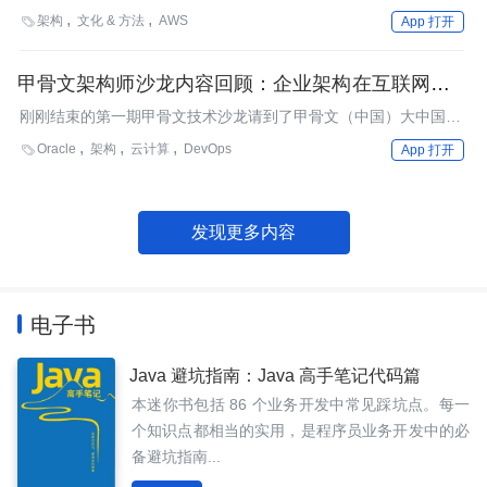
架构
文化 & 方法
AWS

App 打开
甲骨文架构师沙龙内容回顾：企业架构在互联网环境
下的挑战
刚刚结束的第一期甲骨文技术沙龙请到了甲骨文（中国）大中国区
战略客户架构咨询部企业架构师祁敏志，和用友集团瑞友科技IT应
Oracle
架构
云计算
DevOps

App 打开
用研究院副院长池建强，分别向大家分享了构建企业私有云架构，
以及企业应用软件与互联网的融合的技术话题。本文对这次甲骨文
架构师沙龙内容做下简单的回顾与总结。
发现更多内容
电子书
Java 避坑指南：Java 高手笔记代码篇
本迷你书包括 86 个业务开发中常见踩坑点。每一
个知识点都相当的实用，是程序员业务开发中的必
备避坑指南...