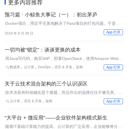
更多内容推荐
预习篇 · 小鲸鱼大事记（一）：初出茅庐
Docker项目，用近乎完美地解决了Pass项目的打包问题。于是，
它开源不久便从脱颖而出，迅速占领了所有云计算领域头条。
App 打开
2018 年 8 月 28 日
一切均被“锁定”：谈谈更换的成本
用Java写代码，购买SAP，部署OpenStack，使用Amazon Web
Services：每种行为都会产生一种类型的技术“锁定”。然而无论如
数据库
云计算
DevOps
语言 & 开发
架构

App 打开
何努力，技术锁定都是不可避免的。此时更重要的是充分理解技术
锁定的不同层面，并考虑评估和降低更换成本的方法。
关于云技术混合架构的三个认识误区
技术决策有时候确实是个难题，而且作出的选择往往不够完美。但
创建一套混合架构却用不着这样瞻前顾后。
云计算
语言 & 开发
架构

App 打开
“大平台 + 微应用”——企业软件架构模式新生
随着IT基础计算能力的提高、云计算的广泛应用，企业能够将分散