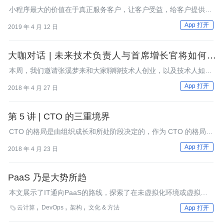
小程序最大的价值在于真正服务客户，让客户受益，给客户提供更
多的渠道，获取更大的流量。
App 打开
2019 年 4 月 12 日
大咖对话 | 未来技术负责人与首席增长官将如何协
作？
本周，我们邀请张溪梦来和大家聊聊技术人创业，以及技术人如何
利用自身优势帮助企业驱动增长。
App 打开
2018 年 4 月 27 日
第 5 讲 | CTO 的三重境界
CTO 的格局是由组织成长和所处阶段决定的，作为 CTO 的格局可
以超前，但不能滞后。
App 打开
2018 年 4 月 23 日
PaaS 乃是大势所趋
本文展示了IT通向PaaS的路线，探索了在未虚拟化环境或虚拟化
环境中选择和使用PaaS的步骤。
云计算
DevOps
架构
文化 & 方法

App 打开