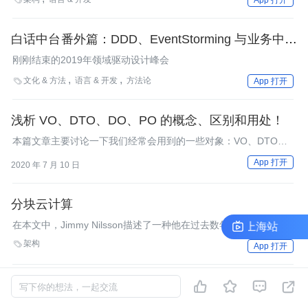
分离概念看起来简单易懂，但真正团队在落地的时候，一不小心，
往往鸡飞狗跳，甚至最终放弃"治疗"。下面，基于自己之前的对一
个团队前后端分离改造的实践经历，介绍一下如何打造一个前后端
白话中台番外篇：DDD、EventStorming 与业务中台
分离的技术团队。
（二）
刚刚结束的2019年领域驱动设计峰会
文化 & 方法
语言 & 开发
方法论

App 打开
浅析 VO、DTO、DO、PO 的概念、区别和用处！
本篇文章主要讨论一下我们经常会用到的一些对象：VO、DTO、
DO和PO。 由于不同的项目和开发人员有不同的命名习惯，这里我
App 打开
2020 年 7 月 10 日
首先对上述的概念进行一个简单描述，名字只是个标识，我们重点
关注其概念：
分块云计算
在本文中，Jimmy Nilsson描述了一种他在过去数年间观察到的一
演讲经验交流会｜ArchSummit 上海站
演讲经
种正在缓慢成长的架构风格，他把这种风格称为“分块云计算”。
架构

App 打开



微软发布 Web Service Software Factory 的

写下你的想法，一起交流
Modeling Edition
微软在上周发布了WSSF的Modeling Edition（建模版），这是