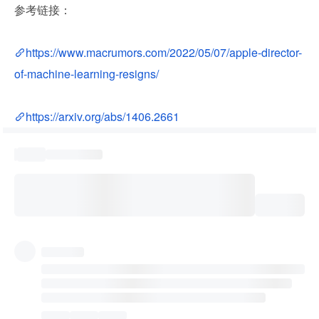
参考链接：
https://www.macrumors.com/2022/05/07/apple-director-
of-machine-learning-resigns/
https://arxiv.org/abs/1406.2661