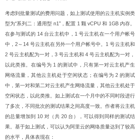
考虑到批量测试的费用问题，如上测试使用的云主机实例类
型为“系列二：通用型 n1”，配置 1 颗 vCPU 和 1GB 内存。
在参与测试的 14 台云主机中，1 号云主机在一个用户帐号
中，2～14 号云主机在另外一个用户帐号中。1 号云主机和
2 号云主机配为一对，3 号云主机和 4 号云主机配为一对，
以此类推。在编号为 1 的测试中，只有第一对云主机产生
网络流量，其他云主机处于空闲状态；在编号为 2 的测试
中，第一对和第二对云主机产生网络流量，其他云主机处于
空闲状态，以此类推。如上测试在一个月中的不同时段进行
了多次，不同批次的测试结果之间高度一致。作者将云主机
的总量增加到 10 对（共 20 台），可以得到同样的测试结
果。基于如上测试，可以认为阿里云的网络质量达到了较高
的水平，具体表现在：