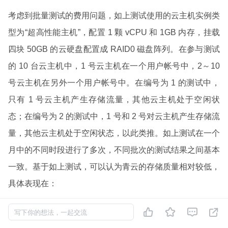
考虑到批量测试的费用问题，如上测试使用的云主机实例类
型为“超高性能主机”，配置 1 颗 vCPU 和 1GB 内存，挂载
四块 50GB 的云硬盘配置成 RAID0 磁盘阵列。在参与测试
的 10 台云主机中，1 号云主机在一个用户帐号中，2～10
号云主机在另外一个用户帐号中。在编号为 1 的测试中，
只有 1 号云主机产生存储流量，其他云主机处于空闲状
态；在编号为 2 的测试中，1 号和 2 号对云主机产生存储流
量，其他云主机处于空闲状态，以此类推。如上测试在一个
月中的不同时段进行了多次，不同批次的测试结果之间基本
一致。基于如上测试，可以认为青云的存储质量相对较低，
具体表现在：
没有对云主机或者云硬盘采取限流措施，吞吐量指标存




写下你的想法，一起交流
在大规模抖动；