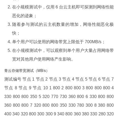
在小规模测试中，仅用 6 台云主机即可探测到网络性能
恶化的迹象；
随着参与测试的云主机数量的增加，网络性能恶化极
快；
单个用户可以使用的网络带宽上限低于 700MB/s；
在小规模测试中，可以观察到单个用户大量占用网络带
宽对其他用户使用网络产生影响。
青云存储带宽测试（MB/s）
测试编号 节点 1 节点 2 节点 3 节点 4 节点 5 节点 6 节点 7
节点 8 节点 9 节点 10 1 800 2 800 800 3 800 800 800 4
330 800 800 350 5 320 770 730 360 800 6 330 800 800
360 800 800 7 320 800 800 350 330 780 300 8 380 800
400 340 320 800 300 300 9 340 800 360 380 330 280 320