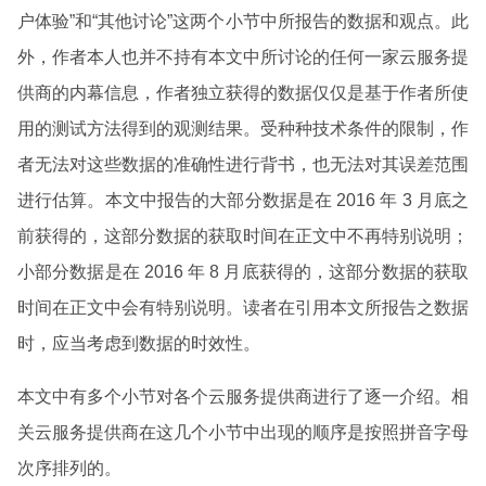
户体验”和“其他讨论”这两个小节中所报告的数据和观点。此
外，作者本人也并不持有本文中所讨论的任何一家云服务提
供商的内幕信息，作者独立获得的数据仅仅是基于作者所使
用的测试方法得到的观测结果。受种种技术条件的限制，作
者无法对这些数据的准确性进行背书，也无法对其误差范围
进行估算。本文中报告的大部分数据是在 2016 年 3 月底之
前获得的，这部分数据的获取时间在正文中不再特别说明；
小部分数据是在 2016 年 8 月底获得的，这部分数据的获取
时间在正文中会有特别说明。读者在引用本文所报告之数据
时，应当考虑到数据的时效性。
本文中有多个小节对各个云服务提供商进行了逐一介绍。相
关云服务提供商在这几个小节中出现的顺序是按照拼音字母
次序排列的。