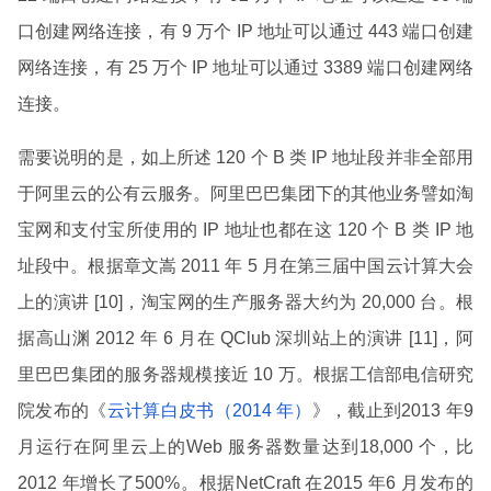
口创建网络连接，有 9 万个 IP 地址可以通过 443 端口创建
网络连接，有 25 万个 IP 地址可以通过 3389 端口创建网络
连接。
需要说明的是，如上所述 120 个 B 类 IP 地址段并非全部用
于阿里云的公有云服务。阿里巴巴集团下的其他业务譬如淘
宝网和支付宝所使用的 IP 地址也都在这 120 个 B 类 IP 地
址段中。根据章文嵩 2011 年 5 月在第三届中国云计算大会
上的演讲 [10]，淘宝网的生产服务器大约为 20,000 台。根
据高山渊 2012 年 6 月在 QClub 深圳站上的演讲 [11]，阿
里巴巴集团的服务器规模接近 10 万。根据工信部电信研究
院发布的《
云计算白皮书（2014 年）
》，截止到2013 年9
月运行在阿里云上的Web 服务器数量达到18,000 个，比
2012 年增长了500%。根据NetCraft 在2015 年6 月发布的