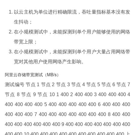
以云主机为单位进行精确限流，吞吐量指标基本没有发
生抖动；
在小规模测试中，未能探测到单个用户能够使用的网络
带宽上限；
在小规模测试中，未能探测到单个用户大量占用网络带
宽对其他用户使用网络产生影响。
阿里云存储带宽测试（MB/s）
测试编号 节点 1 节点 2 节点 3 节点 4 节点 5 节点 6 节点 7
节点 8 节点 9 节点 10 1 400 2 400 400 3 400 400 400 4
400 400 400 400 5 400 400 400 400 400 6 400 400 400
400 400 400 7 400 400 400 400 400 400 400 8 400 400
400 400 400 400 400 400 9 400 400 400 400 400 400 400
400 400 10 400 400 400 400 400 400 400 400 400 400 上