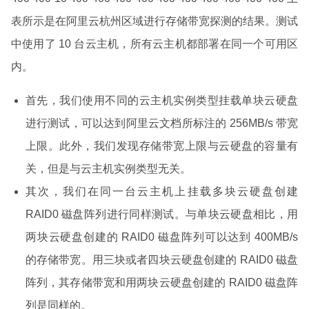
表所示是在阿里云杭州区域进行存储带宽探测的结果。测试
中使用了 10 台云主机，所有云主机都部署在同一个可用区
内。
首先，我们使用不同的云主机实例类型挂载单块云硬盘
进行测试，可以达到阿里云文档所标注的 256MB/s 带宽
上限。此外，我们发现存储带宽上限与云硬盘的容量有
关，但是与云主机实例类型无关。
其次，我们在同一台云主机上挂载多块云硬盘创建
RAID0 磁盘阵列进行同样测试。与单块云硬盘相比，用
两块云硬盘创建的 RAID0 磁盘阵列可以达到 400MB/s
的存储带宽。用三块或者四块云硬盘创建的 RAID0 磁盘
阵列，其存储带宽和用两块云硬盘创建的 RAID0 磁盘阵
列是同样的。