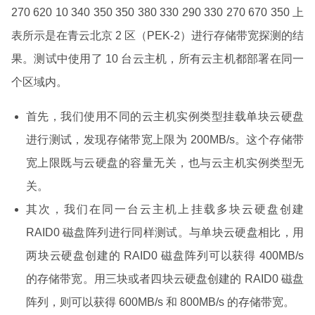
270 620 10 340 350 350 380 330 290 330 270 670 350 上
表所示是在青云北京 2 区（PEK-2）进行存储带宽探测的结
果。测试中使用了 10 台云主机，所有云主机都部署在同一
个区域内。
首先，我们使用不同的云主机实例类型挂载单块云硬盘
进行测试，发现存储带宽上限为 200MB/s。这个存储带
宽上限既与云硬盘的容量无关，也与云主机实例类型无
关。
其次，我们在同一台云主机上挂载多块云硬盘创建
RAID0 磁盘阵列进行同样测试。与单块云硬盘相比，用
两块云硬盘创建的 RAID0 磁盘阵列可以获得 400MB/s
的存储带宽。用三块或者四块云硬盘创建的 RAID0 磁盘
阵列，则可以获得 600MB/s 和 800MB/s 的存储带宽。