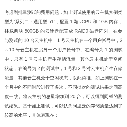
考虑到批量测试的费用问题，如上测试使用的云主机实例类
型为“系列二：通用型 n1”，配置 1 颗 vCPU 和 1GB 内存，
挂载两块 500GB 的云硬盘配置成 RAID0 磁盘阵列。在参
与测试的 10 台云主机中，1 号云主机在一个用户帐号中，2
～10 号云主机在另外一个用户帐号中。在编号为 1 的测试
中，只有 1 号云主机产生存储流量，其他云主机处于空闲
状态；在编号为 2 的测试中，1 号和 2 号对云主机产生存储
流量，其他云主机处于空闲状态，以此类推。如上测试在一
个月中的不同时段进行了多次，不同批次的测试结果之间高
度一致。将云主机的总量增加到 20 台，可以得到同样的测
试结果。基于如上测试，可以认为阿里云的存储质量达到了
较高的水平，具体表现在：