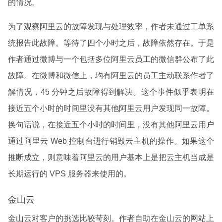
的情况。
为了观察阿里云的故障发现与处理效率，作者未通过工单系
统报告此故障。等待了四个小时之后，故障依然存在。于是
作者通过微博与一个包括多位阿里云员工的微信群公布了此
故障。在微博和微信上，均有阿里云的员工主动联系作者了
解情况，45 分钟之后故障得到解决。这个事件似乎表明在
接近五个小时的时间里没有其他阿里云用户发现同一故障。
换句话说，在接近五个小时的时间里，没有其他阿里云用户
通过阿里云 Web 控制台进行销毁云主机的操作。如果这个
推断成立，则意味着阿里云的用户基本上是把云主机当成是
长期运行的 VPS 服务器来使用的。
金山云
金山云对客户的挑选比较苛刻。作者自助在金山云的网站上