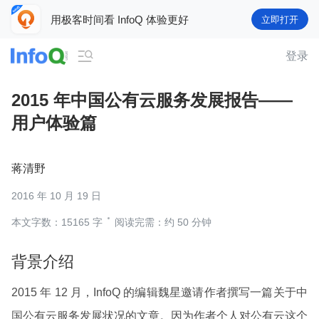
用极客时间看 InfoQ 体验更好
立即打开

登录
2015 年中国公有云服务发展报告——
用户体验篇
蒋清野
2016 年 10 月 19 日
本文字数：15165 字
阅读完需：约 50 分钟
背景介绍
2015 年 12 月，InfoQ 的编辑魏星邀请作者撰写一篇关于中
国公有云服务发展状况的文章。因为作者个人对公有云这个