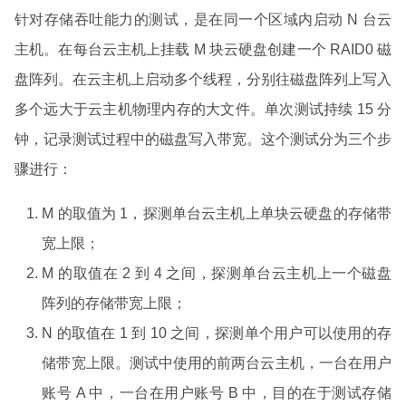
针对存储吞吐能力的测试，是在同一个区域内启动 N 台云
主机。在每台云主机上挂载 M 块云硬盘创建一个 RAID0 磁
盘阵列。在云主机上启动多个线程，分别往磁盘阵列上写入
多个远大于云主机物理内存的大文件。单次测试持续 15 分
钟，记录测试过程中的磁盘写入带宽。这个测试分为三个步
骤进行：
M 的取值为 1，探测单台云主机上单块云硬盘的存储带
宽上限；
M 的取值在 2 到 4 之间，探测单台云主机上一个磁盘
阵列的存储带宽上限；
N 的取值在 1 到 10 之间，探测单个用户可以使用的存
储带宽上限。测试中使用的前两台云主机，一台在用户
账号 A 中，一台在用户账号 B 中，目的在于测试存储