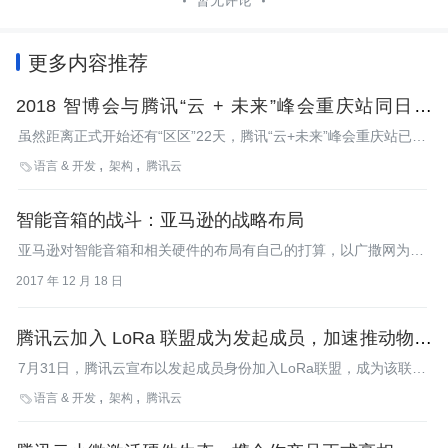
暂无评论
更多内容推荐
2018 智博会与腾讯“云 + 未来”峰会重庆站同日揭
幕，六大亮点提前连连看
虽然距离正式开始还有“区区”22天，腾讯“云+未来”峰会重庆站已经
锁定在首届重庆“中国国际智能产业博览会”（智博会）开幕当天同
语言 & 开发
架构
腾讯云

步精彩亮相，这也是大会首个亮相的企业峰会。
智能音箱的战斗：亚马逊的战略布局
亚马逊对智能音箱和相关硬件的布局有自己的打算，以广撒网为
主。但谷歌来势汹汹，亚马逊又将如何彰显强悍的战斗力？
2017 年 12 月 18 日
腾讯云加入 LoRa 联盟成为发起成员，加速推动物联
网到智联网的进化
7月31日，腾讯云宣布以发起成员身份加入LoRa联盟，成为该联盟
又一名重量级推手。
语言 & 开发
架构
腾讯云
