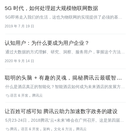
经理胡利明、腾讯金融云产品总监张绪源、腾讯金融云数据科学家
5G 时代，如何处理超大规模物联网数据
李峰、腾讯支付基础平台与金融应用线助理总经理梁智邦等腾讯云
各业务线负责人，与在场嘉宾分享了腾讯金融云发展的最新动态。
5G即将走入我们的生活，这也为物联网的实现提供了必须的基
础。
2019 年 7 月 19 日
认知用户：为什么要成为用户企业？
通过大数据的方式理解、研究、洞察、服务用户，掌握这个方法，
就成了我们认知用户的最重要的手段，这也是提升产品体验的驱动
2020 年 9 月 14 日
力。
聪明的头脑 + 有趣的灵魂，揭秘腾讯云最暖智能酒
店解决方案
什么是酒店真正的智能化？智能酒店如何成为未来酒店的发展方
向……InfoQ记者采访了腾讯云技术总监曹涛和腾讯云资深产品经
语言 & 开发
腾讯云

理李俊林，共同探秘腾讯云智能酒店解决方案以及智能酒店产业未
来发展趋势。
让百姓可感可知 腾讯云助力加速数字政务的建设
5月23-24日，2018腾讯“云+未来”峰会在广州召开。这是第四届腾
讯“云+未来”峰会，“政务云”首次以专场的形式亮相。
腾讯
语言 & 开发
架构
文化 & 方法
腾讯云
