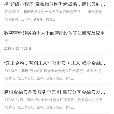
携“超级小程序”发布物联网升级战略，腾讯云到底在
智慧旅游平台“一部手机游武隆”也正式与公众见面。
打什么算盘？
12月20日，腾讯云首次对外发布了物联网新产品——腾讯连连，
并宣布腾讯云物联网开发平台 IoT Explorer 开启公测。
物联网
云计算
新基建
腾讯云

数字营销领域的千人千面智能投放算法研究及应用
无
2018 年 12 月 18 日
“云上金融，智创未来” 腾讯“云 + 未来”峰会金融专场
在广州举行
5月24日，腾讯“云+未来“峰会金融专场在广州举行。来自央行、腾
讯公司以及银行、证券、保险、互金公司等腾讯金融云的合作伙伴
腾讯
语言 & 开发
架构
文化 & 方法
腾讯云

代表以及行业专家，共同分享了智慧+金融、企业数字化转型、腾
讯金融云业务布局以及与合作伙伴取得的最新成绩等话题。活动现
腾讯金融云首发服务全景图 嘉宾分享金融云发展最
场，腾讯金融云还同光大集团、阳光保险集团等金融机构签署了战
略合作协议。
新动态
5月23-24日，腾讯“云+未来”峰会在广州举行，众多领域的近万名
重量级企业家、行业精英、技术大牛汇聚一堂，分享云计算前沿动
腾讯
语言 & 开发
架构
文化 & 方法
腾讯云

态，探讨行业发展趋势。在24日举行的金融专场上，腾讯金融云总