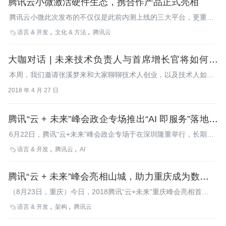
腾讯云小微激活硬件生态，携合作产品正式亮相
腾讯云小微此次发布的不仅仅是此前内测上线的三大平台，更重要
的是腾讯云小微与大量合作伙伴也在此次专场上登台亮相。
语言 & 开发
文化 & 方法
腾讯云

大咖对话 | 未来技术负责人与首席增长官将如何协
作？
本周，我们邀请张溪梦来和大家聊聊技术人创业，以及技术人如何
利用自身优势帮助企业驱动增长。
2018 年 4 月 27 日
腾讯“云 + 未来”峰会政企专场推出“AI 即服务”落地方
案
6月22日，腾讯“云+未来”峰会政企专场于在深圳隆重举行，长期以
来，腾讯云非常重视与政企领域的合作，通过AI赋能公共服务与商
语言 & 开发
腾讯云
AI

业服务，让政府、企业给人们带来更优质的服务。广东省信息中心
副主任谭俊峰应邀出席大会，腾讯云副总裁黄海清、腾讯企业业务
腾讯“云 + 未来”峰会亮相山城，助力重庆成为数字中
云总经理胥彪、腾讯技术工程事业群企业IT部总经理刘若潇、腾讯
云房地产业务总监张磊在会上推出了智慧建筑、智能汽车等产业的
国新标杆
（8月23日，重庆）今日，2018腾讯“云+未来”重庆峰会亮相首届
云解决方案。
中国国际智能产业博览会（智博会）。峰会现场，腾讯首度分享了
语言 & 开发
架构
腾讯云

西南地区及重庆最新用云量数据，并带来可助力重庆智造与智慧民
生的新“智能引擎”——行业超级大脑。此外，全国首个区域级全域