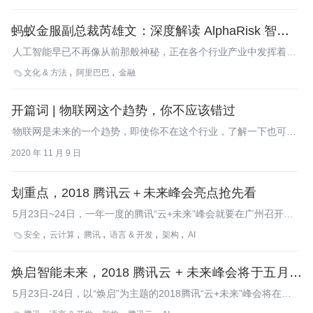
蚂蚁金服副总裁芮雄文：深度解读 AlphaRisk 智能风
控引擎，安全科技助力新金融生态
人工智能早已不再像从前那般神秘，正在各个行业产业中发挥着重
大的影响，对于金融领域更是带来颠覆式的变革。
文化 & 方法
阿里巴巴
金融

开篇词 | 物联网这个趋势，你不应该错过
物联网是未来的一个趋势，即使你不在这个行业，了解一下也可能
会对自己有用。让我们一起做万物互联时代的懂行者吧！
2020 年 11 月 9 日
划重点，2018 腾讯云＋未来峰会亮点抢先看
5月23日~24日，一年一度的腾讯“云+未来”峰会就要在广州召开。
大咖们要讲些什么？80+场演讲要分享什么？13场分论坛要讨论什
安全
云计算
腾讯
语言 & 开发
架构
AI

么？8000名嘉宾关心什么？峰会又将释放出哪些信号？
焕启智能未来，2018 腾讯云 + 未来峰会将于五月在
广州举行
5月23日-24日，以“焕启”为主题的2018腾讯“云+未来”峰会将在广
州召开。届时，广东省各级政府领导，海内外学术专家，行业大咖