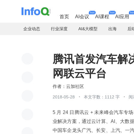
hot
hot
ho
首页
AI会议
AI课程
AI应用
企业动态
行业深度
AI&大模型
出海
后
腾讯首发汽车解
网联云平台
云加社区
2018-05-28
本文字数：1112 字
阅
5 月 24 日腾讯云 + 未来峰会
业解决方案，通过云计算、AI、大数
中国车企龙头广汽、长安、上汽、一