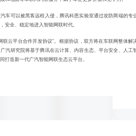
联汽车可以被黑客远程入侵，腾讯科恩实验室通过攻防两端的专
，安全、稳定地进入智能网联时代。
网联云平台合作开发协议"。根据协议，双方将在车联网整体解
。广汽研究院将基于腾讯在云计算、内容生态、平台安全、人工
同打造新一代广汽智能网联生态云平台。