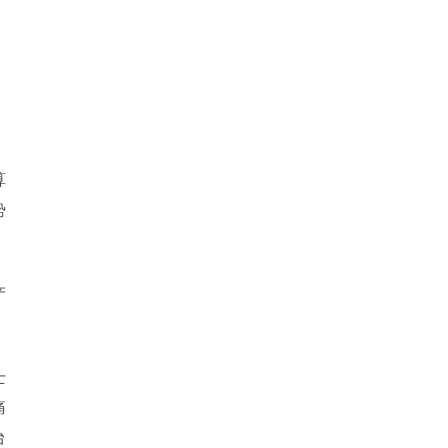
算
势
产
士
痛
台