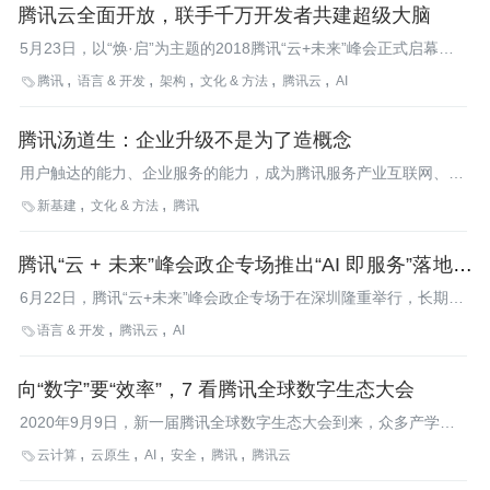
腾讯云全面开放，联手千万开发者共建超级大脑
5月23日，以“焕·启”为主题的2018腾讯“云+未来”峰会正式启幕。
在23日下午的开发者专场，腾讯云副总裁王龙发表了以《探索未来
腾讯
语言 & 开发
架构
文化 & 方法
腾讯云
AI

腾讯云与你同在》的演讲，全面阐述了云计算、人工智能、开发者
的重要关系，以及腾讯云构建的开发者生态，并且呼吁开发者共建
腾讯汤道生：企业升级不是为了造概念
超级大脑，推动行业快速发展。
用户触达的能力、企业服务的能力，成为腾讯服务产业互联网、助
力各行业数字化升级的抓手。
新基建
文化 & 方法
腾讯

腾讯“云 + 未来”峰会政企专场推出“AI 即服务”落地方
案
6月22日，腾讯“云+未来”峰会政企专场于在深圳隆重举行，长期以
来，腾讯云非常重视与政企领域的合作，通过AI赋能公共服务与商
语言 & 开发
腾讯云
AI

业服务，让政府、企业给人们带来更优质的服务。广东省信息中心
副主任谭俊峰应邀出席大会，腾讯云副总裁黄海清、腾讯企业业务
向“数字”要“效率”，7 看腾讯全球数字生态大会
云总经理胥彪、腾讯技术工程事业群企业IT部总经理刘若潇、腾讯
云房地产业务总监张磊在会上推出了智慧建筑、智能汽车等产业的
2020年9月9日，新一届腾讯全球数字生态大会到来，众多产学界
云解决方案。
大咖齐聚，分享产业互联网落地成果的同时，共同探讨未来趋势，
云计算
云原生
AI
安全
腾讯
腾讯云

为业界提供一份颇具前瞻性的产业互联网落地指南。