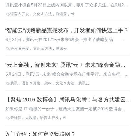
伴产品正式亮相
腾讯云小微自5月22日上线内测以来，吸引了众多关注。在6月22
日腾讯“云+未来”峰会现场，腾讯云小微以“声音连接物理世界”为主
语言 & 开发
文化 & 方法
腾讯云
AI

题，正式在AI小微专场上亮相发布。
“智能云”战略新品震撼发布，开发者如何快速上手？
6月21日，腾讯云在2017“云+未来”峰会上推出了战略新品——智
能云，宣布将腾讯积累近20年的AI能力向政府、企业和开发者开
语言 & 开发
文化 & 方法
腾讯云

放，其中首批开放计算机视觉、智能语音识别、自然语言处理的三
大核心能力。腾讯云技术社区陆续推出了系列文章，向普通开发者
“云上金融，智创未来” 腾讯“云 + 未来”峰会金融专场
如何快速接入并使用这三大 AI 能力，节省自身的开发成本，同时
极大提升开发效率和用户体验。
在广州举行
5月24日，腾讯“云+未来“峰会金融专场在广州举行。来自央行、腾
讯公司以及银行、证券、保险、互金公司等腾讯金融云的合作伙伴
腾讯
语言 & 开发
架构
文化 & 方法
腾讯云

代表以及行业专家，共同分享了智慧+金融、企业数字化转型、腾
讯金融云业务布局以及与合作伙伴取得的最新成绩等话题。活动现
【聚焦 2016 数博会】腾讯马化腾：与各方共建云中
场，腾讯金融云还同光大集团、阳光保险集团等金融机构签署了战
略合作协议。
大数据生态
如果你是 IT 领域的一份子，这两天朋友圈一定被 2016 数博会刷
了屏。从规模到形式，这场年度盛会都创下了历史新高，数千位业
云计算
大数据
语言 & 开发
AI

内人士齐聚一堂，共论大数据、云计算等行业热点话题。大会 首
日上午，李克强总理及所多位 IT 互联网大佬进行了发言及讨论，
入门介绍：如何定义物联网？
其中，腾讯 CEO 马化腾提出 的“共建云中大数据生态”直切大数据