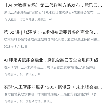
【AI 大数据专场】第二代数智方略发布，腾讯云宣
告 AI 服务体系形成
腾讯云AI战略新品“智能云”于6月21日在腾讯云+未来峰会发布，引
起业界极大关注。在22日的AI大数据专场上，腾讯云宣布升级推
大数据
语言 & 开发
腾讯云
AI

出“智能云”的平台产品数智方略2.0，未来腾讯云持续将腾讯数据平
台的核心能力云服务化，还将打造开放的生态体系，拥抱社区和合
第 62 讲 | 张溪梦：技术领袖需要具备的商业价值思
作伙伴。
维
技术领袖必须转变成商业战略导向的思维，通过解决业务的问题，
拉动增长，完成创新-战略-执行-结果的过程，和公司的CXO们一起
2018 年 7 月 31 日
为，企业的增长做出各种准备和努力。
AI 即服务赋能金融业，腾讯金融云安全合规再升级
在2017腾讯云+未来峰会上，腾讯云首次发布“智能云”新品并提
出“AI即服务”战略。6月22日，在峰会金融专场上，腾讯金融云针
语言 & 开发
腾讯云
AI

对金融业应用科技能力创新业务新需求，推进一系列安全合规的产
品创新与升级，推动金融机构借力安全合规的金融云以及大数据、
实现“人工智能即服务” 2017 腾讯云 + 未来峰会加速
人工智能等新兴技术，实现金融业务智慧创新与普惠金融的落地。
产业创新
像方便地获取水和电一样便捷地使用人工智能等前沿能力和IT资
源，曾是云计算行业对未来的美好期待。2017年6月21日，在
语言 & 开发
文化 & 方法
腾讯云

2017腾讯云+未来峰会上，这一期待成为现实。腾讯云在峰会上发