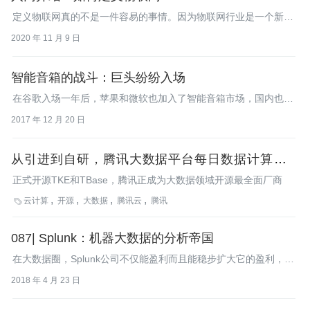
时代的企业共生之道，引起广泛关注。
定义物联网真的不是一件容易的事情。因为物联网行业是一个新兴
行业，它的内涵和外延都在发展变化的过程当中。
2020 年 11 月 9 日
智能音箱的战斗：巨头纷纷入场
在谷歌入场一年后，苹果和微软也加入了智能音箱市场，国内也有
诸多大厂杀入，它们将如何谋求发展和布局？
2017 年 12 月 20 日
从引进到自研，腾讯大数据平台每日数据计算量超
30 万亿
正式开源TKE和TBase，腾讯正成为大数据领域开源最全面厂商
云计算
开源
大数据
腾讯云
腾讯

087| Splunk：机器大数据的分析帝国
在大数据圈，Splunk公司不仅能盈利而且能稳步扩大它的盈利，这
是非常罕见的。让我们看看他们是怎么发展起来的吧。
2018 年 4 月 23 日