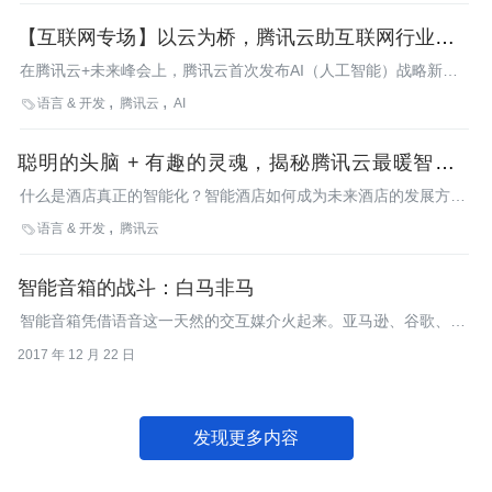
布了战略新品“智能云”，推动“人工智能即服务”成为现实。
【互联网专场】以云为桥，腾讯云助互联网行业加速
连接人工智能
在腾讯云+未来峰会上，腾讯云首次发布AI（人工智能）战略新品
——AI即服务的智能云，满足市场对AI能力多维度的需求。6月22
语言 & 开发
腾讯云
AI

日，在“智慧上云 成就未来”的互联网主题专场上，腾讯云互联网业
务总经理答治茜认为，互联网行业是大数据应用最快落地的领域，
聪明的头脑 + 有趣的灵魂，揭秘腾讯云最暖智能酒
具备丰富的人工智能技术落地的场景。腾讯云将推动“云+AI”模式，
加快互联网行业连接人工智能等新兴技术。
店解决方案
什么是酒店真正的智能化？智能酒店如何成为未来酒店的发展方
向……InfoQ记者采访了腾讯云技术总监曹涛和腾讯云资深产品经
语言 & 开发
腾讯云

理李俊林，共同探秘腾讯云智能酒店解决方案以及智能酒店产业未
来发展趋势。
智能音箱的战斗：白马非马
智能音箱凭借语音这一天然的交互媒介火起来。亚马逊、谷歌、苹
果、微软，以及众多国内企业纷纷入局之时，孰能把握“音箱”真
2017 年 12 月 22 日
谛？
发现更多内容