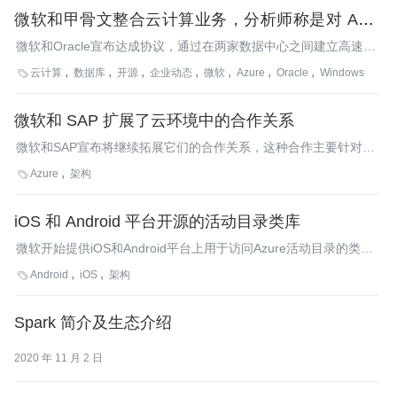
微软和甲骨文整合云计算业务，分析师称是对 AWS
的一次挑战
微软和Oracle宣布达成协议，通过在两家数据中心之间建立高速连
接的方式，让双方的云计算服务协同工作
云计算
数据库
开源
企业动态
微软
Azure
Oracle
Windows

微软和 SAP 扩展了云环境中的合作关系
微软和SAP宣布将继续拓展它们的合作关系，这种合作主要针对在
Azure云平台上对SAP产品的支持。目前双方已合作推出了一系列
Azure
架构

运行于Azure云中的SAP HANA产品，并将在近期推出云服务集成
和移动App支持等功能。
iOS 和 Android 平台开源的活动目录类库
微软开始提供iOS和Android平台上用于访问Azure活动目录的类库
预览版。这些类库采用Apache 2许可，并已经发布到github。
Android
iOS
架构

Spark 简介及生态介绍
2020 年 11 月 2 日