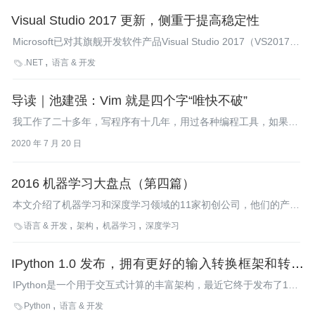
Visual Studio 2017 更新，侧重于提高稳定性
Microsoft已对其旗舰开发软件产品Visual Studio 2017（VS2017）
的安装程序和设置引擎做了全新设计，意在能快速地部署更新到
.NET
语言 & 开发

VS2017。VS2017的第一个命名版本更新在VS2017首发的一个月
后就可用，这充分体现了这一全新设计的优势所在。
导读｜池建强：Vim 就是四个字“唯快不破”
我工作了二十多年，写程序有十几年，用过各种编程工具，如果让
我推荐一款的话，那一定是 Vim。
2020 年 7 月 20 日
2016 机器学习大盘点（第四篇）
本文介绍了机器学习和深度学习领域的11家初创公司，他们的产品
和技术，以及未来的发展潜力。
语言 & 开发
架构
机器学习
深度学习

IPython 1.0 发布，拥有更好的输入转换框架和转换
工具
IPython是一个用于交互式计算的丰富架构，最近它终于发布了1.0
版本。这一版本增加了NbConvert，它能够将IPython笔记本转变
Python
语言 & 开发

为其他形式，而且在用户输入如何处理以及其他方面具有更好的灵