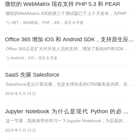
微软的 WebMatrix 现在支持 PHP 5.3 和 PEAR
微软的WebMatrix IDE的第三个测试版已于上个月发布，为PHP提
供了强有力的支持。PHP的环境可以在PHP 5.2或5.3中选择；也支
.NET
Web框架
PHP
IDE
语言 & 开发

持PEAR，一个PHP扩展和应用程序资源库。
Office 365 增加 iOS 和 Android SDK，支持原生应用
开发
Office 365正在扩大对开发人员的支持，增加了新的API和SDK，用
于在Android和iOS平台上开发原生应用。这些SDK允许开发人员使
Android
iOS
语言 & 开发

用Objective-C和Java并利用Office 365的功能构建应用。
SaaS 先驱 Salesforce
Salseforce是云计算先驱，也是全球知名的CRM服务提供商。在20
多年前就超前地提出了云计算和SaaS服务的概念，如今已是全球
2018 年 8 月 24 日
领先的云计算应用提供者。
Jupyter Notebook 为什么是现代 Python 的必学技
术？
这一节课，我就来带你学习一下Jupyter Notebook，为后面的
Python学习打下必备基础。
2019 年 5 月 13 日