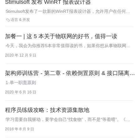
Stimulsoft 发布 WinRT 报表设计器
Stimulsoft发布了一款新的WinRT报表设计器，允许用户在任何运
行Windows8的设备上创建并编辑报表。
语言 & 开发

加餐一 | 这 5 本关于物联网的好书，值得一读
今天，我会为你推荐5本非常值得读的书，如果你想从事物联网行
业，一定不要错过。
2020 年 12 月 9 日
架构师训练营 - 第二章 - 依赖倒置原则 & 接口隔离原
则
1·单一职责原则
2020 年 6 月 16 日
程序员练级攻略：技术资源集散地
学习需要自我驱动，要学会自己“找食物”，而不是“等着喂”。《程
序员练级攻略》只是一个起点，引发你去走更远的路。
2018 年 8 月 9 日