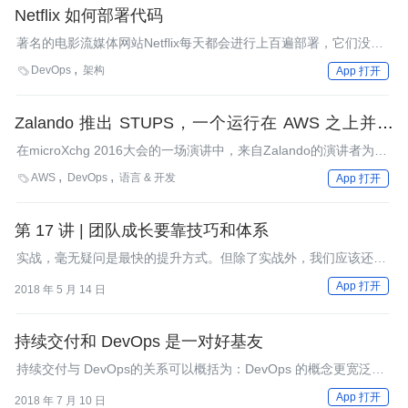
Netflix 如何部署代码
著名的电影流媒体网站Netflix每天都会进行上百遍部署，它们没有
使用Chef 或 Puppet，没有一个质量保证部门，也没有发布工程
DevOps
架构

App 打开
师。为了实现自己的目标，Netflix构建了一个先进的内部PaaS（平
台即服务）平台，所有的团队都能够通过这个平台部署自己的基础
设施部分，同时部署也没有时间和次数上的限制。
Zalando 推出 STUPS，一个运行在 AWS 之上并符
合审计合规性的 PaaS
在microXchg 2016大会的一场演讲中，来自Zalando的演讲者为听
众介绍了他们推出的一个适用于多个自治团队，并具备审计合规性
AWS
DevOps
语言 & 开发

App 打开
的平台即服务（PaaS）产品，该产品是在Amazon Web
Services（AWS）的基础上运行的。演讲的关键内容包括：随着一
个工程性组织的发展，为了使开发工作做到同步扩张，关键在于实
第 17 讲 | 团队成长要靠技巧和体系
现具备自治能力的团队，并打造一个支持性的技术平台
实战，毫无疑问是最快的提升方式。但除了实战外，我们应该还有
（PaaS），以及审计和一个清晰的愿景。
一些技巧和体系来帮助团队成员成长。
App 打开
2018 年 5 月 14 日
持续交付和 DevOps 是一对好基友
持续交付与 DevOps的关系可以概括为：DevOps 的概念更宽泛，
是持续交付的延伸；持续交付更专注于技术与实践，是 DevOps 的
App 打开
2018 年 7 月 10 日
工具及技术实现。