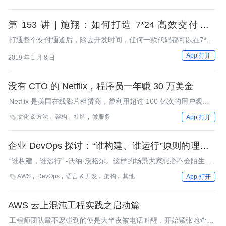
第 153 讲 | 施翔：如何打造 7*24 高效交付通道
（下）
打通整个交付通道后，除去开发时间，任何一款代码都可以在7*24
小时内的任何一个时间点快速上线。
App 打开
2019 年 1 月 8 日
没有 CTO 的 Netflix，程序员一年赚 30 万美金
Netflix 是美国在线影片租赁商，曾利用超过 100 亿次的用户观看
纪录分析观众喜好，制作出热播剧集《纸牌屋》。Netflix 的工程文
文化 & 方法
架构
社区
微服务

App 打开
化，被很多国内一线互联网公司研究借鉴，但实际上，这家技术实
力超群的公司，却是没有 CTO 的。
企业 DevOps 探讨：“谁构建、谁运行”原则的理论基
础
“谁构建，谁运行” -沃纳·沃格尔。这样的场景大家想必不会陌生：
我们正与家人共度美好时光，突然刺耳的电话铃声嗡嗡响起，我们
AWS
DevOps
语言 & 开发
架构
其他

App 打开
的注意力也为之吸引。听筒中的尖叫声告知，我们的应用程序——
也就是那些定期受到内存泄漏侵扰、但重启之后又能恢复正常的小
冤家们——现在终于彻底起义了，服务器资源在几分钟之内就被其
AWS 云上混沌工程实践之启动篇
彻底榨干。目前该应用已经无法正常起效，而运维团队除了尝试重
工程师团队最不愿碰到的便是大半夜被电话叫醒，开始紧张地查验
启与回滚之外无法可想——而最新的一份正常副本已经是几个月之