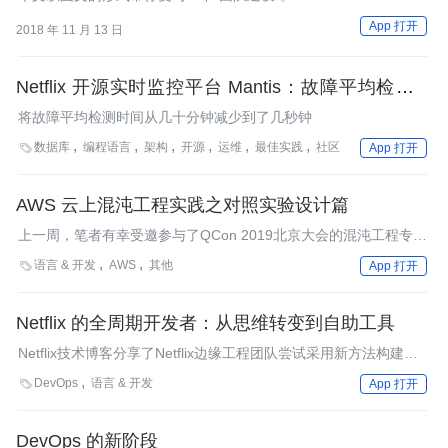
App 打开
2018 年 11 月 13 日
Netflix 开源实时监控平台 Mantis：故障平均检测时
间缩减到秒级
将故障平均检测时间从几十分钟减少到了几秒钟
数据库
编程语言
架构
开源
运维
最佳实践
社区

App 打开
AWS 云上混沌工程实践之对照实验设计篇
上一周，笔者有幸受邀参与了QCon 2019北京大会的混沌工程专
场，和与会者分享了AWS云上混沌工程实践中对照实验的设计方
语言 & 开发
AWS
其他

App 打开
法。
Netflix 的全周期开发者：从思维转变到自助工具
Netflix技术博客分享了Netflix边缘工程团队尝试采用新方法构建和
运维服务的历程，最终产生了一种新的角色，叫作“全周期开发人
DevOps
语言 & 开发

App 打开
员”。开发人员在交付服务的过程中也负责部分运营工作，他们经
过培训，并可使用一系列自助服务工具。整体团队一起创建和维护
平台和工具，但每个团队都可以自由地偏离“平地”。
DevOps 的新阶段