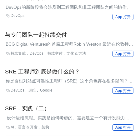
DevOps的新阶段将会涉及到工程团队和非工程团队之间的协作。
DevOps

App 打开
与专门团队一起持续交付
BCG Digital Ventures的首席工程师Robin Weston 最近在伦敦持续
生命周期大会（Continuous Lifecycle London）上发布了一份经验
持续集成
DevOps
持续交付
文化 & 方法

App 打开
报告，在该报告中称，外部支持团队能够在难以实施变化的组织和
封闭的团队中引入持续交付(CD)实践。该团队不只是引入新的技术
和工具，而更专注于分享良好的实践和团队教育。实践范围从持续
SRE 工程师到底是做什么的？
集成到遵循测试金字塔，或者通过活动度量和识别浪费来减少周期
你是否也对站点可靠性工程师（SRE）这个角色存在很多疑问？本
时间。
文介绍了 SRE 工程师的职责。
DevOps
运维
Google

App 打开
SRE - 实践（二）
设计运维流程。实践是如何考虑的。需要建立一个有开发能力的
运维团队，这个团队的多数精力都应该放在开发上，用开发的运维
AI
语言 & 开发
架构

App 打开
工具来实现运维。