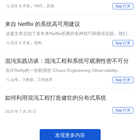
问题，处理故障以及恢复服务。
前的版本。没人知道这段时间里系统经历了哪些变更，只有我们自
语言 & 开发
AWS
其他

App 打开
己能够解决这场危机——但现在的我们身在家中，距离办公室和自
己的宝贝计算机数英里之遥。
来自 Netflix 的系统高可用建议
这篇文章总结了多年来Netflix积累的各种技巧和最佳实践。他们的
方法是尽可能围绕这些最佳实践构建工具。他们始终把提高服务可
语言 & 开发
架构

App 打开
用性作为目标。在真正需要人工干预时，他们才会介入，否则就不
插手。工程师的时间用在了那些可以提高可用性的任务上，而在不
需要他们参与的情况下，他们可以专注其他事情。
混沌实践访谈：混沌工程和系统可观测性密不可分
在O’Reilly的一份新报告“Chaos Engineering Observability:
Bringing Chaos Experiments into System Observability”中，Russ
运维
大数据
工程效率

App 打开
Miles探究了为什么他认为可观测性和混沌工程这两个主题是“密切
相关”的。
如何利用混沌工程打造健壮的分布式系统
App 打开
2019 年 7 月 26 日
发现更多内容