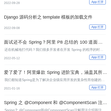
App 打开
2022-09-28
Django 源码分析之 template 模板的加载文件
App 打开
2022-09-08
面试还不会 Spring？阿里 P8 总结的 100 道面试解
析，让你实锤面试官
还在机械地打代码？我们很多开发者在开发 Spring 的程序的时
候，很多的情况下，都是被动的接受了前辈们为我们做好的 Spring
App 打开
2022-05-12
特性案例。这样以来，确实在很大的程度上减少了我们开发的成
本，但是也同时丧失了一个极好的学习机会，从而限制我们开发员
的横向扩展
爱了爱了！阿里爆款 Spring 进阶宝典，涵盖其所有
技术栈（源码 + 实战彻底玩转 Spring 框架）
我们都知道Spring是为了解决企业级应用开发的复杂性而创建的，
使用Spring可以让简单的JavaBean实现之前只有EB才能完成的事
App 打开
2021-01-16
情。但 Spring不仅仅局限于服务器端开发，任何Java应用都能在
简单性、可测试性和松耦合等方面从 Spring中获益。可以说Spring
对于Java的
Spring 之 @Component 和 @ComponentScan 注解
用法介绍和注意事项
Spring之 @Component和@ComponentScan注解用法介绍和注意