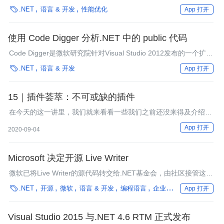
能（包括编译时和运行时），并为开发人员提供了新的应用部署选

.NET
语言 & 开发
性能优化
App 打开
项。
使用 Code Digger 分析.NET 中的 public 代码
Code Digger是微软研究院针对Visual Studio 2012发布的一个扩
展，支持开发者详细分析.NET中的public代码，以便捕捉bug、异

.NET
语言 & 开发
App 打开
常和断言失败。
15｜插件荟萃：不可或缺的插件
在今天的这一讲里，我们就来看看一些我们之前还没来得及介绍、
但真的“必需”的插件，让你的开发效率再进行一次大幅提升。
App 打开
2020-09-04
Microsoft 决定开源 Live Writer
微软已将Live Writer的源代码转交给.NET基金会，由社区接管这一
项目，并邀请社区成员为其贡献代码。

.NET
开源
微软
语言 & 开发
编程语言
企业动态
App 打开
Visual Studio 2015 与.NET 4.6 RTM 正式发布