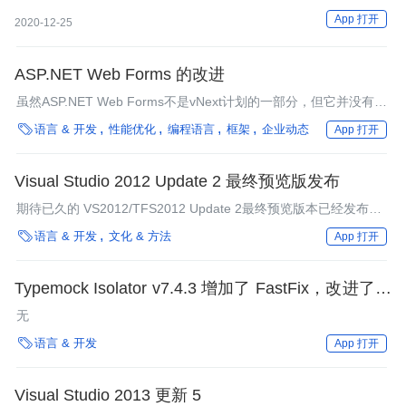
的一些可选的技术方案，并且带你实现了语音控制智能电灯的目
App 打开
2020-12-25
的。
ASP.NET Web Forms 的改进
虽然ASP.NET Web Forms不是vNext计划的一部分，但它并没有被
忽视。作为Visual Studio 2013 Update 2的一部分，它重新开始支

语言 & 开发
性能优化
编程语言
框架
企业动态
App 打开
持新工具、EF集成和Roslyn。
Visual Studio 2012 Update 2 最终预览版发布
期待已久的 VS2012/TFS2012 Update 2最终预览版本已经发布。
该版本带来了更多的更新，其中包括非常重要的新LightSwitch

语言 & 开发
文化 & 方法
App 打开
HTML客户端。
Typemock Isolator v7.4.3 增加了 FastFix，改进了对
SmartRunner 和 Visual Studio 2013 的支持
无

语言 & 开发
App 打开
Visual Studio 2013 更新 5