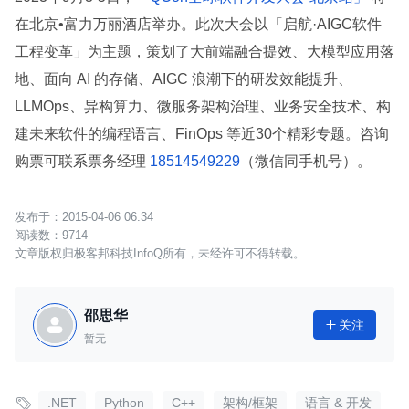
在北京•富力万丽酒店举办。此次大会以「启航·AIGC软件
工程变革」为主题，策划了大前端融合提效、大模型应用落
地、面向 AI 的存储、AIGC 浪潮下的研发效能提升、
LLMOps、异构算力、微服务架构治理、业务安全技术、构
建未来软件的编程语言、FinOps 等近30个精彩专题。咨询
购票可联系票务经理
18514549229
（微信同手机号）。
2015-04-06 06:34
9714
文章版权归极客邦科技InfoQ所有，未经许可不得转载。
邵思华
关注

暂无

.NET
Python
C++
架构/框架
语言 & 开发