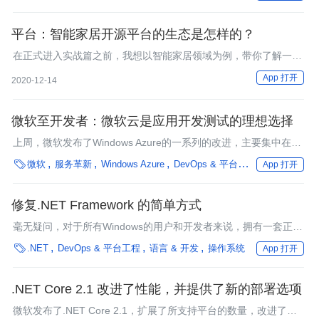
了与输入代码同步的测试功能，并以代码标记的方式集成在IDE
中。但是与NCrunch工具相比，该特性在成熟度和价格上并不具有
优势。
平台：智能家居开源平台的生态是怎样的？
在正式进入实战篇之前，我想以智能家居领域为例，带你了解一下
开源平台。
App 打开
2020-12-14
微软至开发者：微软云是应用开发测试的理想选择
上周，微软发布了Windows Azure的一系列的改进，主要集中在成
本控制和降低进入门槛。云服务更新后，增加了WIndows Azure网

微软
服务革新
Windows Azure
DevOps & 平台工程
语言 & 开发
App 打开
站的SSL支持并引入了新的集成服务——微软主要更新的内容是直
接针对那些考虑将云作为开发和测试环境的开发者们。
修复.NET Framework 的简单方式
毫无疑问，对于所有Windows的用户和开发者来说，拥有一套正确
运作的.NET Frameworks非常重要。尽管它非常重要（或是因为它

.NET
DevOps & 平台工程
语言 & 开发
操作系统
App 打开
的重要性），将这些框架拆分到没有功能的状态非常容易。
Microsoft更新了修复这些框架的工具，让修复工作变得更加方便。
.NET Core 2.1 改进了性能，并提供了新的部署选项
微软发布了.NET Core 2.1，扩展了所支持平台的数量，改进了性