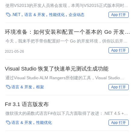
使用VS2013的开发人员将会发现，本周与VS2015正式版本同时发
布的还有VS2013更新。更新5中主要包含bug修复,增添对团队项目

.NET
语言 & 开发
性能优化
企业动态
App 打开
重命名的支持。
环境准备：如何安装和配置一个基本的 Go 开发环
境？
今天，我来手把手带你配置好一个 Go 的开发环境，供你以后开
发、编译用。
App 打开
2021-05-26
Visual Studio 恢复了快速单元测试生成功能
通过Visual Studio ALM Rangers所创建的工具，Visual Studio
2012和2013预览版重新拥有了单元测试生成功能。支持多种单元

语言 & 开发
框架
App 打开
测试框架，同时支持C#/VB.NET。
F# 3.1 语言版发布
微软强大的函数式语言F#在以下几方面取得了改进：.NET 4.5 +
Windows Store便携库、项目双向兼容和一些语言增强，包括命名

语言 & 开发
性能优化
App 打开
的联合类型字段和数组切片扩展。