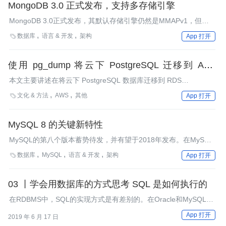
MongoDB 3.0 正式发布，支持多存储引擎
MongoDB 3.0正式发布，其默认存储引擎仍然是MMAPv1，但增
加了对WiredTiger存储引擎的支持，而且还引入了可插拨的存储引
数据库
语言 & 开发
架构

App 打开
擎API，允许第三方为MongoDB开发存储引擎。此外，3.0版本还
在备份集、分片集群和安全等方面进行了更新和增强。
使用 pg_dump 将云下 PostgreSQL 迁移到 AWS
RDS PostgreSQL 最佳实践
本文主要讲述在将云下 PostgreSQL 数据库迁移到 RDS
PostgreSQL 的指导原则及最佳实践，这里主要通过pg_dump来完
文化 & 方法
AWS
其他

App 打开
成迁移。
MySQL 8 的关键新特性
MySQL的第八个版本蓄势待发，并有望于2018年发布。在MySQL
5.7.9的首个通用版本推出后的28个月内，MySQL 8发布了从8.0.0
数据库
MySQL
语言 & 开发
架构

App 打开
到8.0.4这五个候选版本。本文中，我们将对 MySQL 8 GA版向开
发人员提供一些关键新特性一睹为快。
03 丨学会用数据库的方式思考 SQL 是如何执行的
在RDBMS中，SQL的实现方式是有差别的。在Oracle和MySQL
中，SQL是如何被执行的？
App 打开
2019 年 6 月 17 日