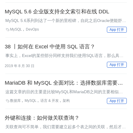
MySQL 5.6 企业版支持全文索引和在线 DDL
MySQL 5.6系列到达了一个新的里程碑，自此之后Oracle便能舒服
地为它的付费客户发布更新的MySQL企业版了。5.6版本对它所包
MySQL
DevOps

App 打开
含的InnoDB做了重大更新，为其添加了全文索引和在线DDL功
能。
38 丨如何在 Excel 中使用 SQL 语言？
事实上，Excel的某些部分同样支持我们使用SQL语言，那么具体
该如何操作呢？
App 打开
2019 年 8 月 30 日
MariaDB 和 MySQL 全面对比：选择数据库需要考虑
这几点
这篇文章的目的主要是比较MySQL和MariaDB之间的主要相似点
和不同点。我们将从性能、安全性和主要功能方面对这两个数据库
数据库
MySQL
语言 & 开发
架构

App 打开
展开对比，并列出在选择数据库时需要考虑的重要事项。
外键和连接：如何做关联查询？
关联查询可不简单，我们需要建立起多个表之间的关联，然后才能