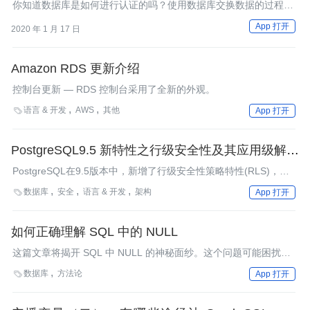
你知道数据库是如何进行认证的吗？使用数据库交换数据的过程是
安全的吗？假如黑客连入了数据库，又会发生什么呢？
App 打开
2020 年 1 月 17 日
Amazon RDS 更新介绍
控制台更新 — RDS 控制台采用了全新的外观。
语言 & 开发
AWS
其他

App 打开
PostgreSQL9.5 新特性之行级安全性及其应用级解决
方案
PostgreSQL在9.5版本中，新增了行级安全性策略特性(RLS)，该
特性在数据安全体系提供了在传统的授权安全体系之外更细粒度的
数据库
安全
语言 & 开发
架构

App 打开
控制。对应的，Oracle在很久之前提供了类似的VPD（Virtual
Private Database）技术，该技术在Oracle10g时代就已经成熟。
在SQL Server 2016中，也提供了类似的行级安全特性。如今
如何正确理解 SQL 中的 NULL
PostgreSQL在本次发布的大版本中也提供了该新特性，本文将对
这篇文章将揭开 SQL 中 NULL 的神秘面纱。这个问题可能困扰着
该技术做详细地介绍，然后提出对应的应用级解决方案。
很多初级开发者。
数据库
方法论

App 打开