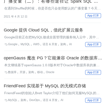
广播变量（二）：有哪些途径让 Spark SQL 选择
Broadcast Joins？
在遇到Shuffle的时候，你是否也只会使用默认的广播变量？今天，
我们学习优先选择Broadcast Joins的方法。
App 打开
2021 年 4 月 12 日
Google 提供 Cloud SQL，借此扩展云服务
Google目前正在把MySQL做成全面管理的服务纳入云中，其中包
括一套用编程方式管理MySQL的JSON API。
Google
MySQL
AWS
语言 & 开发
架构
AI

App 打开
openGauss 魔改 PG？它能兼容 Oracle 的数据库表
吗？
本文继续基于openGauss 1.0.0版本对于Oracle中数据库表的兼容
性进行验证。
数据库
开源
架构
移动
Oracle

App 打开
FriendFeed 实现基于 MySQL 的无模式存储
FriendFeed的创始人Brett Taylor介绍了他们如何克服MySQL的一
些局限性，实现了基于MySQL的“无模式”存储系统，从而解决伸缩
MySQL
架构
DevOps
语言 & 开发
AI

App 打开
性问题和数据库演变。