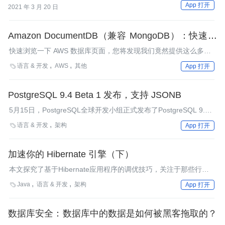
去查询，同时还需要规避关联表查询中的常见错误。
App 打开
2021 年 3 月 20 日
Amazon DocumentDB（兼容 MongoDB）：快速、
可扩展、高度可用
快速浏览一下 AWS 数据库页面，您将发现我们竟然提供这么多种
类的数据库，每种都专为满足特定的需求而构建！
语言 & 开发
AWS
其他

App 打开
PostgreSQL 9.4 Beta 1 发布，支持 JSONB
5月15日，PostgreSQL全球开发小组正式发布了PostgreSQL 9.4
首个测试版，此测试版包含了9.4正式版中的所有功能，目前官方
语言 & 开发
架构

App 打开
已经提供了下载地址供外界下载测试，新版本的PostgreSQL内建
了一些NOSQL的功能，全面转型为一款混合型（SQL和NOSQL）
数据库。
加速你的 Hibernate 引擎（下）
本文探究了基于Hibernate应用程序的调优技巧，关注于那些行之
有效却缺乏文档的主题，例如继承映射、二级缓存和增强序列标识
Java
语言 & 开发
架构

App 打开
符生成器。文中也提供了一些Hibernate调优所必需的后台数据库
信息。
数据库安全：数据库中的数据是如何被黑客拖取的？