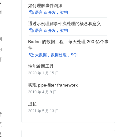
与
如何理解事件溯源
信

语言 & 开发
架构
通过示例理解事件流处理的概念和意义

语言 & 开发
架构
到
Badoo 的数据工程：每天处理 200 亿个事
件
的

大数据
数据处理
SQL
再
性能诊断工具
2020 年 1 月 15 日
实现 pipe-filter framework
。
2019 年 4 月 9 日
成长
2021 年 5 月 13 日
所
某
息