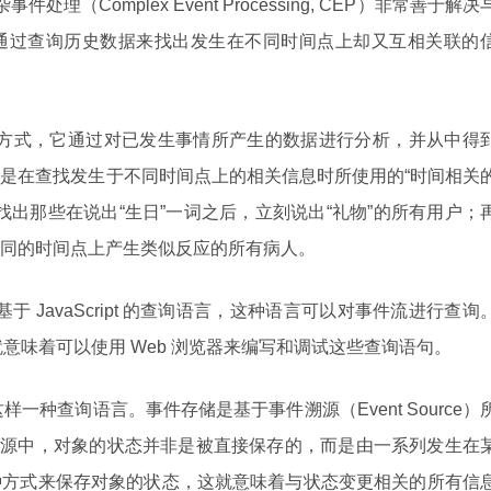
件处理（Complex Event Processing, CEP）非常善于解决
通过查询历史数据来找出发生在不同时间点上却又互相关联的
处理方式，它通过对已发生事情所产生的数据进行分析，并从中得
是在查找发生于不同时间点上的相关信息时所使用的“时间相关
流中，找出那些在说出“生日”一词之后，立刻说出“礼物”的所有用户；
同的时间点上产生类似反应的所有病人。
于 JavaScript 的查询语言，这种语言可以对事件流进行查询
句，这就意味着可以使用 Web 浏览器来编写和调试这些查询语句。
了这样一种查询语言。事件存储是基于事件溯源（Event Source）
事件溯源中，对象的状态并非是被直接保存的，而是由一系列发生在
种方式来保存对象的状态，这就意味着与状态变更相关的所有信