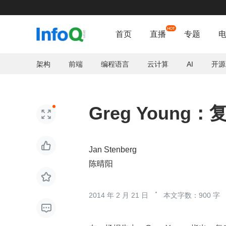

首页
直播
专题
架构
前端
编程语言
云计算
AI
开源
Greg Youn


Jan Stenberg
陈晴阳

2014 年 2 月 21 日
本文字数：900 字
