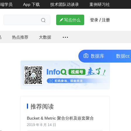
高端学员
App 下载
技术团队访谈录
案例研习社
情


登录
注册

写点什么
/

品
热点推荐
大数据
据cool谈（第2期）寻找下一代企业级数据库
数据cool
推荐阅读
Bucket & Metric 聚合分析及嵌套聚合
2019 年 8 月 14 日