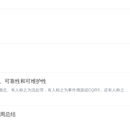
、可靠性和可维护性
概念。有人称之为流处理，有人称之为事件溯源或CQRS，还有人称之
cessing）”。不管名称是什么，它们的基本原则都是一样的。Martin
的贡献者。在本文中，我们将跟随他的思路深入理解这些概念，以便帮助我们设计更好
 周总结