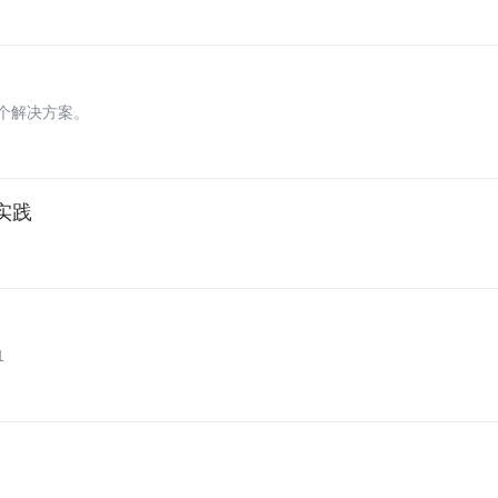
实现原理，同时我们知道本地调用是一个伪协议，它不开启端口，不发起
个解决方案。
实践
1