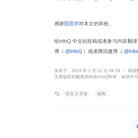
感谢
邵思华
对本文的审校。
给InfoQ 中文站投稿或者参与内容翻
博（
@InfoQ
）或者腾讯微博（
@Inf
2014 年 2 月 21 日 04:19
文章版权归极客邦科技InfoQ所有，未经许

语言 & 开发
架构