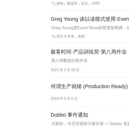
无需更改现有界面。例如，新的欺诈检测系

架构
数据库
安全
AWS
户。
Greg Young 谈以读模式使用 Event 
Greg Young是Event Store的首席架构师，
使用它。Greg在讲座中解释了Projectio

语言 & 开发
架构
极客时间·产品训练营·第八周作业
第八周数据分析作业
2021 年 3 月 28 日
何谓生产就绪 (Production Ready
2019 年 8 月 6 日
Dubbo 事件通知
大家好，今天开始给大家分享 — Dubbo 专