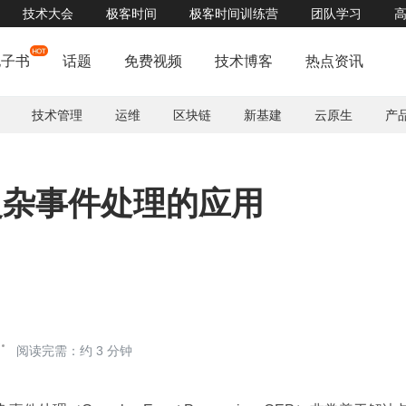
技术大会
极客时间
极客时间训练营
团队学习
AICon全球人工智能与机器学习技术大会周四开幕，点击查看完整日程>>
了解详
电子书
话题
免费视频
技术博客
热点资讯
技术管理
运维
区块链
新基建
云原生
产
数
g：复杂事件处理的应用
阅读完需：约 3 分钟