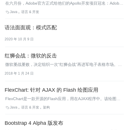
在六月份，Adobe官方正式给他们的Apollo开发项目冠名：Adobe
AIR （Adobe集成运行时），并且发布了一个新的beta版。InfoQ
Java
语言 & 开发

分析了业界对于此beta版本的反应。
语法面面观：模式匹配
2020 年 10 月 9 日
红狮会战：微软的反击
微软屡战屡败，决定组织一次“红狮会战”再进军电子表格市场。
Excel就此诞生，且微软抛开自家产品，将在苹果机上完成首发。
2018 年 1 月 24 日
FlexChart: 针对 AJAX 的 Flash 绘图应用
FlexChart是一款开源的Flash应用，用在AJAX程序中。该绘图应
用是通过XML动态驱动的。
Java
语言 & 开发
架构

Bootstrap 4 Alpha 版发布