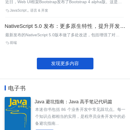
近日，Web UI框架Bootstrap发布了Bootstrap 4 alpha版。这是一
个重大的更新，它接收了更现代的Web 技术并放弃了对老版本浏
JavaScript
语言 & 开发

览器的支持。
NativeScript 5.0 发布：更多原生特性，提升开发体
验
最新发布的NativeScript 5.0版本做了多处改进，包括增强了对
Vue.js的支持、提升了开发人员体验，并提供了更多的原生特性。
前端

此外，NativeScript 5.0中还包括了全新的NativeScript-
Schematics。NativeScript-Schematics是一种Angular扩展，有助
于开发人员从同一项目中构建Web和移动应用。
发现更多内容
电子书
Java 避坑指南：Java 高手笔记代码篇
本迷你书包括 86 个业务开发中常见踩坑点。每一
个知识点都相当的实用，是程序员业务开发中的必
备避坑指南...