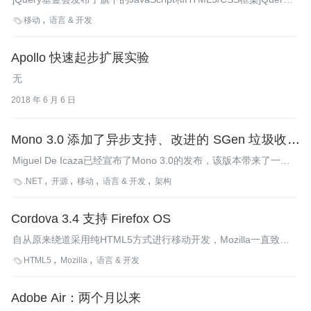
Mobile 1.3.0。更新主要集中在响应式的web设计并新增了多个移
移动
语言 & 开发

动应用的widget。
Apollo 快速起步扩展实验
无
2018 年 6 月 6 日
Mono 3.0 添加了异步支持、改进的 SGen 垃圾收集
器及其他特性
Miguel De Icaza已经宣布了Mono 3.0的发布，该版本带来了一些
改进，如异步支持、更好的SGen垃圾收集器、改进的Eval API以
.NET
开源
移动
语言 & 开发
架构

及与.NET 4.5的兼容等。
Cordova 3.4 支持 Firefox OS
自从原来绕道采用纯HTML5方式进行移动开发，Mozilla一直致力
于向Cordova添加Firefox OS支持，这在最近的Cordova 3.4.0中已
HTML5
Mozilla
语言 & 开发

经实现。
Adobe Air：两个月以来