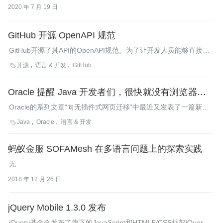
何变化，为什么？
2020 年 7 月 19 日
GitHub 开源 OpenAPI 规范
GitHub开源了其API的OpenAPI规范。为了让开发人员能够直接发
现API功能，GitHub的OpenAPI支持通过编程的方式创建模拟服务
开源
语言 & 开发
GitHub

器、测试套件和语言绑定。
Oracle 提醒 Java 开发者们，很快就没有浏览器可以
运行 Applets 了
Oracle的系列文章“向无插件式网页迁移”中最近又发表了一篇新
的，建议那些还在产品代码中使用Java applets的开发者尽快寻找
Java
Oracle
语言 & 开发

新的替代方案。Firefox很快就会放弃对它们的支持了。
蚂蚁金服 SOFAMesh 在多语言问题上的探索实践
无
2018 年 12 月 26 日
jQuery Mobile 1.3.0 发布
jQuery基金会发布了旗下的JavaScript和HTML5/CSS框架jQuery