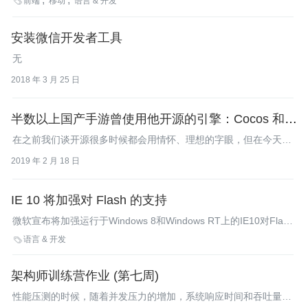
前端
移动
语言 & 开发

构建。
安装微信开发者工具
无
2018 年 3 月 25 日
半数以上国产手游曾使用他开源的引擎：Cocos 和王
哲的故事
在之前我们谈开源很多时候都会用情怀、理想的字眼，但在今天这
篇文章里，我想聊聊在真正的商业世界中，开源意味着什么。
2019 年 2 月 18 日
IE 10 将加强对 Flash 的支持
微软宣布将加强运行于Windows 8和Windows RT上的IE10对Flash
的支持。Flash内容在缺省情况下即可运行，这巩固了Flash在
语言 & 开发

Windows平台上的地位。
架构师训练营作业 (第七周)
性能压测的时候，随着并发压力的增加，系统响应时间和吞吐量如