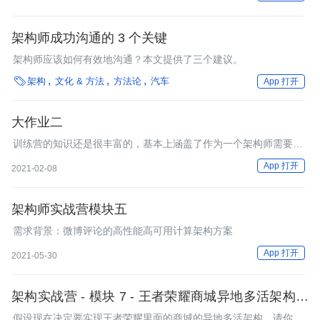
架构师成功沟通的 3 个关键
架构师应该如何有效地沟通？本文提供了三个建议。

架构
文化 & 方法
方法论
汽车
App 打开
大作业二
训练营的知识还是很丰富的，基本上涵盖了作为一个架构师需要考
虑和熟悉的方方面面，知识点很全，而且也学到了很多知识点之外
App 打开
2021-02-08
的东西，比如思考问题的逻辑，以及如何让别人理解自己的设计等
等。
架构师实战营模块五
需求背景：微博评论的高性能高可用计算架构方案
App 打开
2021-05-30
架构实战营 - 模块 7 - 王者荣耀商城异地多活架构设
计
假设现在决定要实现王者荣耀里面的商城的异地多活架构，请你分