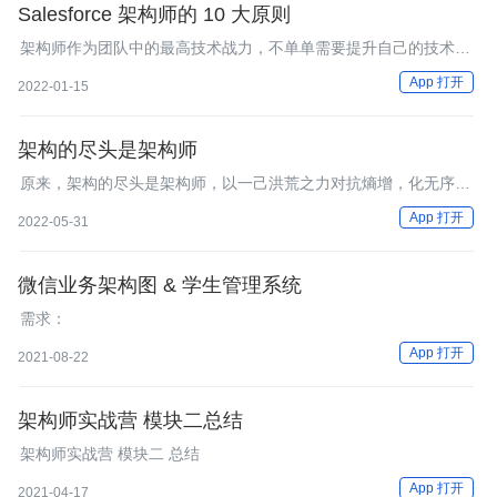
Salesforce 架构师的 10 大原则
架构师作为团队中的最高技术战力，不单单需要提升自己的技术深
度和能力，还需要站在更高的层次考虑技术和架构问题。这篇文章
App 打开
2022-01-15
介绍了Salesforce架构师需要遵循的10个基本原则，理解这些原则
可以帮助我们成为更好的架构师。
架构的尽头是架构师
原来，架构的尽头是架构师，以一己洪荒之力对抗熵增，化无序为
有序，还得保持情绪稳定，身心健康，动手时候不吃亏。 每个架
App 打开
2022-05-31
构师，都是文理兼通的麦克斯韦妖，没准哪天会成为第六种生产要
素。 关爱架构师，人人有责。
微信业务架构图 & 学生管理系统
需求：
App 打开
2021-08-22
架构师实战营 模块二总结
架构师实战营 模块二 总结
App 打开
2021-04-17