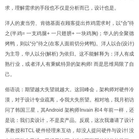
求，理解需求的手段也不仅是分析而已，设计也是。
洋人的麦当劳、肯德基面在顾客提出炸鸡需求时，以“合”待
之(半鸡= 一支鸡腿+ 一只翅膀+ 一块鸡胸)；华人的全聚德
烤鸭，则以“分”待之(在客人面前切分烤鸭)。洋人以合(设计)
为主导，华人以分(解析) 为依归。这不能解释为：洋人有成
熟行业，或者洋人有秉赋特异的架构师! 而是思维局限了自
己。
俗语说：期望越大失望就越大。这回峰会，架构师对硬件冷
漠，对于设计专业疏离，令我大失所望。相对地，我月初访
问了韩国三星，其Android 架构师Invain 和4 年前一样，还
是说：我们卖设计，不是卖产品。反观，这次我邀请了设计
系教授和TCL 硬件经理来互动，却没人提问硬件与设计! 没