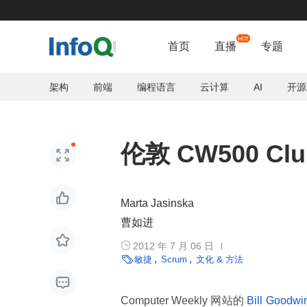
首页
直播
专题
架构
前端
编程语言
云计算
AI
开源
伦敦 CW500 


Marta Jasinska
曹如进


2012 年 7 月 06 日

敏捷
Scrum
文化 & 方法

Computer Weekly 网站的
Bill Goodwi