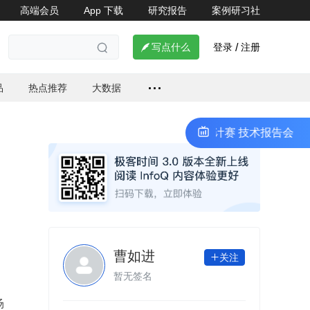
高端会员
App 下载
研究报告
案例研习社
登录
注册

写点什么
/

品
热点推荐
大数据
大学生计算机系统能力大赛操作系统设计赛 技术报告会
202
曹如进
关注

暂无签名
场