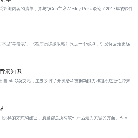
foQ最受欢迎内容的清单，并与QCon主席Wesley Reisz谈论了2017年的软件进
而不是“等着喂”。《程序员练级攻略》只是一个起点，引发你去走更远的
背景知识
自InfoQ英文站，主要探讨了开源给科技创新能力和组织敏捷性带来的
谈录
用怎样的方式构建它，质量都是所有软件产品最为关键的方面。Ben
rives Quality》，他在书中提供了具体的例子和可执行的建议，帮助我们甄别