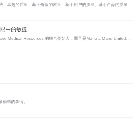
法，卓越的质量、基于价值的质量、基于用户的质量、基于产品的质量、
对质量负责。许多团队都在质量和时间之间做权衡，如果你们一开始认为
长期进行大量的返工，会出现很多不可维护的代码，质量将更进一步地下
与客户眼中的敏捷
Mano Medical Resources 的联合创始人，而且是Mano a Mano United
一个慈善组织，为玻利维亚饱受贫困之苦的乡村地区开发了许多项目。
的最糟糕的事情。