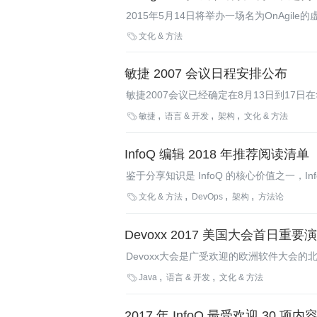
2015年5月14日将举办一场名为OnAg
各行业的演讲者将探索多个方面的主题，内

文化 & 方法
InfoQ与会议主席Declan Whelan就
敏捷 2007 会议日程安排公布
敏捷2007会议已经确定在8月13日到1
Erich Gamma的《Eclipse如何将

敏捷
语言 & 开发
架构
文化 & 方法
捷软件工程研究进展讨论会和也是全新的“会
InfoQ 编辑 2018 年推荐阅读
鉴于分享知识是 InfoQ 的核心价值之一，
可从中受益。在本系列文章的第二部分，我

文化 & 方法
DevOps
架构
方法论
Devoxx 2017 美国大会首日重要
Devoxx大会是广受欢迎的欧洲软件大会
进行的分会场，约有43位演讲者做了报告，

Java
语言 & 开发
文化 & 方法
2017 年 InfoQ 最受欢迎 30 项