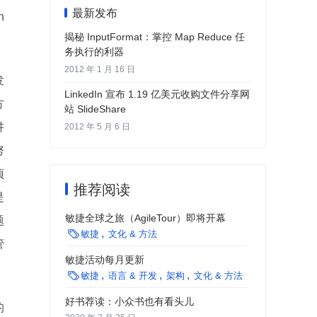
最新发布
n
揭秘 InputFormat：掌控 Map Reduce 任
务执行的利器
2012 年 1 月 16 日
发
LinkedIn 宣布 1.19 亿美元收购文件分享网
方
站 SlideShare
讲
2012 年 5 月 6 日
努
项
推荐阅读
是
敏捷全球之旅（AgileTour）即将开幕
题

敏捷
文化 & 方法
管
敏捷活动每月更新

敏捷
语言 & 开发
架构
文化 & 方法
好书荐读：小众书也有看头儿
的