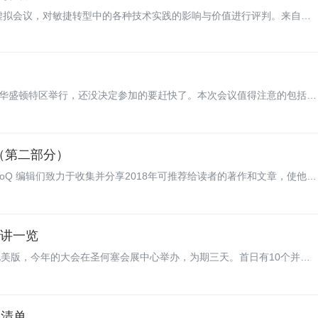
ile的虚拟会议，对敏捷转型中的各种技术实践的影响与价值进行评判。来自于
容涵盖微服务、持续交付、函数式编程、探索性测试以及软件工艺等等。
本次会议的各个方面进行了一次对话。
7日在华盛顿特区举行，还没决定参加的要赶快了。本次会议值得注意的包括
敏捷扩大到全球化分布的团队》的主题演讲，ALPN的领导能力专题讨论，全新的敏
中会”。
清单（第二部分）
InfoQ 编辑们致力于收集并分享2018年可推荐给读者的著作和文章，使他人
们将分享最后一批推荐阅读清单。
演讲一览
的北美版，今年的大会在圣何塞会展中心举办，为期三天。首日有10个并行
大约750名开发人员参加。本文概述了首日的重要演讲。
内容清单