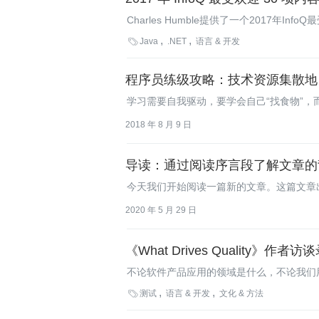
Charles Humble提供了一个2017年In
展以及未来12个月的发展形势。

Java
.NET
语言 & 开发
程序员练级攻略：技术资源集散地
学习需要自我驱动，要学会自己“找食物”，
路。
2018 年 8 月 9 日
导读：通过阅读序言段了解文章的
今天我们开始阅读一篇新的文章。这篇文章出
好处。
2020 年 5 月 29 日
《What Drives Quality》作者访
不论软件产品应用的领域是什么，不论我们
Linders发布了一本新书，名为《What D

测试
语言 & 开发
文化 & 方法
和提高软件产品的质量。