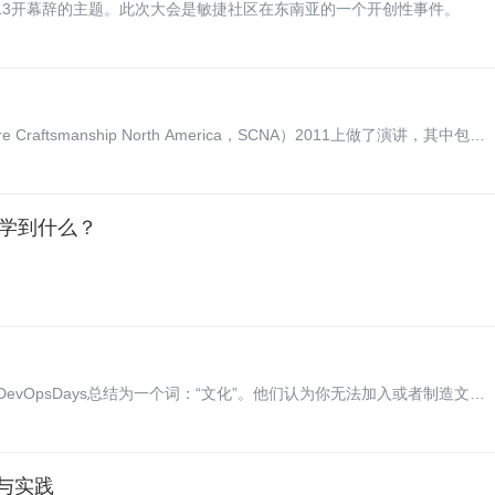
013开幕辞的主题。此次大会是敏捷社区在东南亚的一个开创性事件。
aftsmanship North America，SCNA）2011上做了演讲，其中包括
ob大叔、Michael Feathers等等。我们对会议上提出的观点以及参与者分享的内容
学到什么？
13纽约DevOpsDays总结为一个词：“文化”。他们认为你无法加入或者制造文
队成员对整体负责、端到端的看待问题，他们就有可能构建Devops文
势与实践