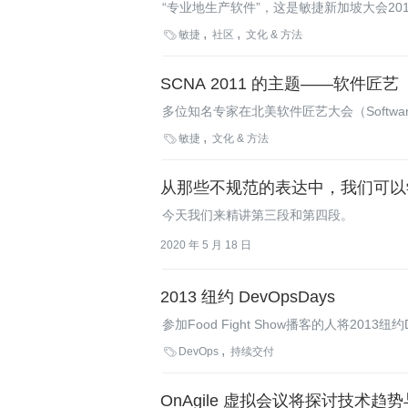
“专业地生产软件”，这是敏捷新加坡大会2

敏捷
社区
文化 & 方法
SCNA 2011 的主题——软件匠艺
多位知名专家在北美软件匠艺大会（Software Cr
Corey Haines、Chad Fowlers、B

敏捷
文化 & 方法
做了简要的总结。
从那些不规范的表达中，我们可以
今天我们来精讲第三段和第四段。
2020 年 5 月 18 日
2013 纽约 DevOpsDays
参加Food Fight Show播客的人将20
化，因为文化取决于人们的特征。如果你的团

DevOps
持续交付
化。
OnAgile 虚拟会议将探讨技术趋