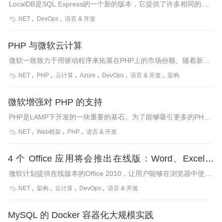
LocalDB是SQL Express的一个新的版本，它提供了许多相同的特
性，但安装起来更快，系统要求更少，并且不比管理数据库的实
.NET
DevOps
语言 & 开发

例。它支持T-SQL，使用的客户端提供程序和SQL Server的其它版
本一样，但运行在进程里，而不是以服务的方式运行。
PHP 与微软云计算
微软一致致力于用驱动程序来拓展在PHP上的市场份额。随着新技
术的发布，微软正为它的云计算平台SQL Azure提供支持。
.NET
PHP
云计算
Azure
DevOps
语言 & 开发
架构

微软增强对 PHP 的支持
PHP是LAMP下开发的一块重要的基石。为了能够吸引更多的PHP
开发者跳出对Linux和MySQL的依赖，微软公司在IIS 7和SQL
.NET
Web框架
PHP
语言 & 开发

Server中均为PHP提供了更加深入的支持。
4 个 Office 应用将会推出在线版：Word、Excel、
PowerPoint 和 OneNote
微软计划提供在线版本的Office 2010，让用户能够在浏览器中使用
一些轻量级的Office应用。
.NET
架构
云计算
DevOps
语言 & 开发

MySQL 的 Docker 容器化大规模实践