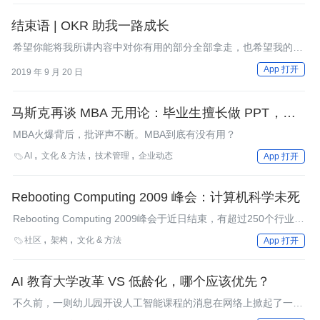
Obie Fernandez（Hashrocket）、John Lam（IronRuby）、
Chris Wansrath（Github）和Damien Katz（CouchDB）等人。我
结束语 | OKR 助我一路成长
们采访了RubyFringe的组织者来看看会议的看点在哪里。
希望你能将我所讲内容中对你有用的部分全部拿走，也希望我的经
验和观点，能够为你在未来的 OKR 实践之路上带来一些启发。
App 打开
2019 年 9 月 20 日
马斯克再谈 MBA 无用论：毕业生擅长做 PPT，但不
懂怎么带领企业成功
MBA火爆背后，批评声不断。MBA到底有没有用？
AI
文化 & 方法
技术管理
企业动态

App 打开
Rebooting Computing 2009 峰会：计算机科学未死
Rebooting Computing 2009峰会于近日结束，有超过250个行业、
从业者、学术界代表出席并参与讨论了怎样“重新启动”计算机科
社区
架构
文化 & 方法

App 打开
学，因为报告显示，领域创新率一直在下降，我们的学位点自
2001年以来也下降了50%。
AI 教育大学改革 VS 低龄化，哪个应该优先？
不久前，一则幼儿园开设人工智能课程的消息在网络上掀起了一股
热议，引起了人们关于AI教育是否应该低龄化的讨论。 与此相关，