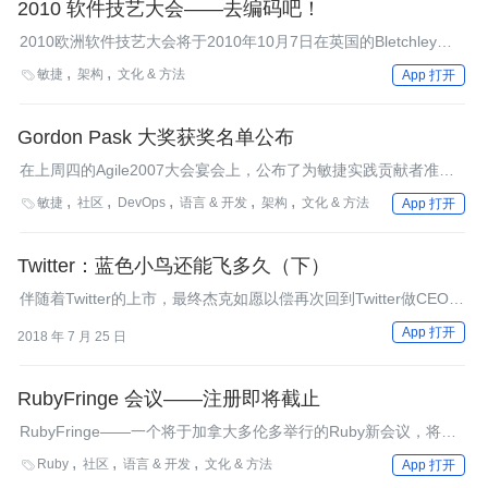
2010 软件技艺大会——去编码吧！
2010欧洲软件技艺大会将于2010年10月7日在英国的Bletchley
Park举行，这是一个强调上手实做和社区领导的大会，本次大会的
敏捷
架构
文化 & 方法

App 打开
主题是：“没有空谈，没有演讲，去编码吧！”
Gordon Pask 大奖获奖名单公布
在上周四的Agile2007大会宴会上，公布了为敏捷实践贡献者准备
的Gordon Pask大奖获得者名单：Jeff Patton获得“最有用的人
敏捷
社区
DevOps
语言 & 开发
架构
文化 & 方法

App 打开
（the Usability Guy）”的称号；Naresh Jain，被称为用户组、研
讨会等的“煽动者”。此外，Dale Emery获得了新增的奖项：Ward
Cunningham之“理性温和之声”（"Gentle Voice of Reason"）。
Twitter：蓝色小鸟还能飞多久（下）
伴随着Twitter的上市，最终杰克如愿以偿再次回到Twitter做CEO，
但是Twitter因为缺乏盈利能力，而导致股价一度下滑得厉害。
App 打开
2018 年 7 月 25 日
RubyFringe 会议——注册即将截止
RubyFringe——一个将于加拿大多伦多举行的Ruby新会议，将会
在几天后注册截止。演讲者包括Ezra
Ruby
社区
语言 & 开发
文化 & 方法

App 打开
Zygmuntowicz（EngineYard、Merb）、Yehuda Katz（Merb）、