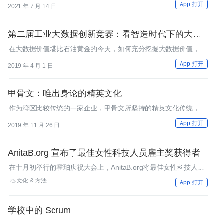
App 打开
2021 年 7 月 14 日
第二届工业大数据创新竞赛：看智造时代下的大数据
未来
在大数据价值堪比石油黄金的今天，如何充分挖掘大数据价值，推
动工业制造数字化转型，已然成为新一轮时代命题。
App 打开
2019 年 4 月 1 日
甲骨文：唯出身论的精英文化
作为湾区比较传统的一家企业，甲骨文所坚持的精英文化传统，对
求职者学历的看重，使公司内部造就很多以学校为基石的圈子。
App 打开
2019 年 11 月 26 日
AnitaB.org 宣布了最佳女性科技人员雇主奖获得者
在十月初举行的霍珀庆祝大会上，AnitaB.org将最佳女性科技人员
雇主奖颁给了Accenture、 GEICO和ThoughtWorks三家公司。
文化 & 方法

App 打开
学校中的 Scrum