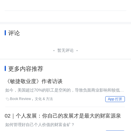
评论
暂无评论
更多内容推荐
《敏捷敬业度》作者访谈
如今，美国超过70%的职工是空闲的，导致负面商业影响和较低的
盈利率。在《敏捷敬业度》的中详细解释了为什么会出现这种情
Book Review
文化 & 方法

App 打开
况，以及如何解决这一问题，使员工爱岗敬业。InfoQ有幸采访了
本书的两位作者，请他们就本书的主要内容谈了自己的看法。
02｜个人发展：你自己的发展才是最大的财富源泉
如何管理好自己个人价值的财富金矿？