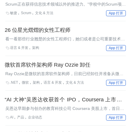
Scrum正在获得信息技术领域以外的推进力。“学校中的Scrum项
目”是一次民间运动，它给全世界的教育工作者带去一门免费、适
敏捷
Scrum
文化 & 方法

App 打开
龄的Scrum课程。
26 位星光熠熠的女性工程师
看一看那些行业翘楚的女性工程师们，她们或者是公司重要技术之
北斗，或者是其他领域之先锋，现在正是为其摇旗呐喊之时。
语言 & 开发
架构

App 打开
微软首席软件架构师 Ray Ozzie 卸任
Ray Ozzie是微软的首席软件架构师，日前已经卸任并准备从微软
退休，五年来，作为一位战略家，他积极推动了在线服务和云计算
.NET
微软
架构
语言 & 开发
文化 & 方法

App 打开
的想法。
“AI 大神”吴恩达收获首个 IPO，Coursera 上市首日
大涨 36.36%
吴恩达早期参与创办的教育科技公司 Coursera 美股上市，首日大
涨 36.36%。
AI
产品
企业动态

App 打开