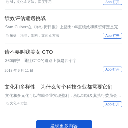
AI
文化 & 方法
深度学习

App 打开
本月“AI教父”之一Yoshua Bengio在一次演讲中提出，目前大学并
没有在AI研究上被给予充分的尊重。 AI教育一直是一个备受关注的
话题，大学应该在AI教育中承担什么样的角色？AI教育低龄化，让
绩效评估遭遇挑战
孩子赢在起跑线上的做法是否揠苗助长？在政策支持AI教育造成AI
Sam Culbert在《华尔街日报》上指出: 年度绩效和薪资评定是完全
教育越来越低龄化的同时，一些大学已经开始在反思当今AI教育的
紊乱的。他把这看成“旨在维护老板权威和权利势力的恐吓”。Jeff
弊端和局限性，尝试进行改革，以更好地让AI真正进入现实日常生
敏捷
治理
架构
文化 & 方法

App 打开
Sutherland、Mary Poppendieck……等人有更多建议。
活之中。
请不要叫我美女 CTO
360胡宁：通往CTO的道路上就是四个字...
App 打开
2018 年 9 月 11 日
文化和多样性：为什么每个科技企业都需要它们
文化和多元化可以帮助企业实现盈利，所以组织及其执行委员会将
注意力集中在鼓励包容方面并不奇怪。 本文将探讨多样性的具体
文化 & 方法

App 打开
益处，以及鼓励包容的方式。
发现更多内容