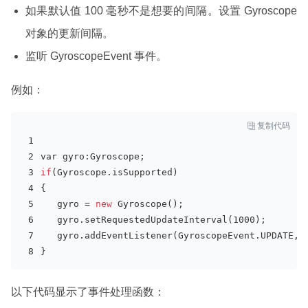
如果默认值 100 毫秒不是想要的间隔。设置 Gyroscope
对象的更新间隔。
监听 GyroscopeEvent 事件。
例如：

复制代码
var gyro:Gyroscope;
if
(
Gyroscope
.
isSupported)
{
   gyro = 
new
Gyroscope()
;
   gyro.set
RequestedUpdateInterval(1000)
;
   gyro.add
EventListener(GyroscopeEvent.UPDATE,
o
} 
以下代码显示了事件处理函数：