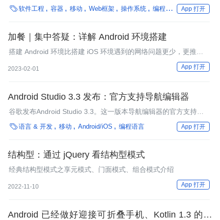
为构建可访问原生特性的跨平台应用程序带来了新的视角。

软件工程
容器
移动
Web框架
操作系统
编程语言
微服务
App 打开
加餐｜集中答疑：详解 Android 环境搭建
搭建 Android 环境比搭建 iOS 环境遇到的网络问题更少，更推荐新
手直接搭建 Android 环境。
App 打开
2023-02-01
Android Studio 3.3 发布：官方支持导航编辑器
谷歌发布Android Studio 3.3。这一版本导航编辑器的官方支持、
Kotlin和IntelliJ平台的更新。

语言 & 开发
移动
Android/iOS
编程语言
App 打开
结构型：通过 jQuery 看结构型模式
经典结构型模式之享元模式、门面模式、组合模式介绍
App 打开
2022-11-10
Android 已经做好迎接可折叠手机、Kotlin 1.3 的准