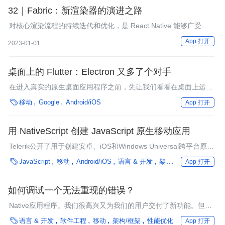
32｜Fabric：新渲染器的演进之路
对核心渲染流程的持续迭代和优化，是 React Native 能够广受欢
迎的重要原因之一。
App 打开
2023-01-01
桌面上的 Flutter：Electron 又多了个对手
在进入真实的原生桌面应用程序之前，先让我们看看在桌面上运行
的Flutter可以为开发移动设备的人们带来哪些好处。

移动
Google
Android/iOS
App 打开
用 NativeScript 创建 JavaScript 原生移动应用
Telerik公开了用于创建安卓、iOS和Windows Universal跨平台原生
应用的框架，NativeScript的公共访问权限。

JavaScript
移动
Android/iOS
语言 & 开发
架构
性能优化
编程
App 打开
如何调试一个无法重现的错误？
Native应用程序。我们很高兴又为我们的用户交付了新功能。但
是，恐怖的事情发生了！发布几个小时后，我们突然收到很多

语言 & 开发
软件工程
移动
架构/框架
性能优化
App 打开