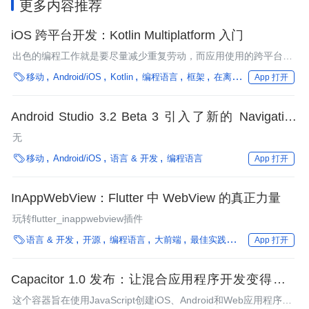
更多内容推荐
iOS 跨平台开发：Kotlin Multiplatform 入门
出色的编程工作就是要尽量减少重复劳动，而应用使用的跨平台共
享代码越多，重复劳动越少，代码质量也就越高。

移动
Android/iOS
Kotlin
编程语言
框架
在离线混部
企业动态
App 打开
Android Studio 3.2 Beta 3 引入了新的 Navigation
Editor、Android App Bundle 等特性
无

移动
Android/iOS
语言 & 开发
编程语言
App 打开
InAppWebView：Flutter 中 WebView 的真正力量
玩转flutter_inappwebview插件

语言 & 开发
开源
编程语言
大前端
最佳实践
社区
企业动态
App 打开
Capacitor 1.0 发布：让混合应用程序开发变得更容
易
这个容器旨在使用JavaScript创建iOS、Android和Web应用程序，