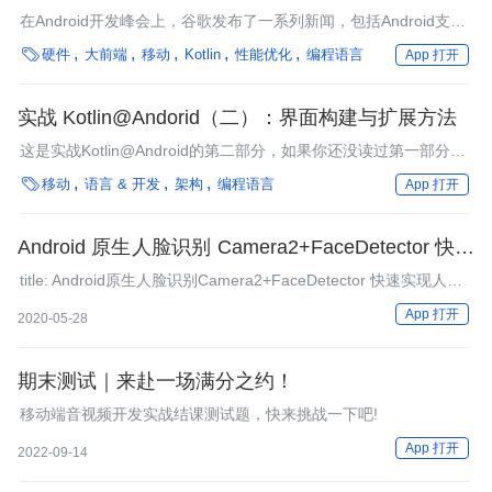
备
在Android开发峰会上，谷歌发布了一系列新闻，包括Android支持
kotlin 1.3新特性、可折叠手机支持、应用内Updates API、Android

硬件
大前端
移动
Kotlin
性能优化
编程语言
App 打开
Studio改进等等。
实战 Kotlin@Andorid（二）：界面构建与扩展方法
这是实战Kotlin@Android的第二部分，如果你还没读过第一部分，
建议先阅读第一部分实战Kotlin@Android（一）：项目配置和语言

移动
语言 & 开发
架构
编程语言
App 打开
转换。在前面的文章中我们使用Kotlin中type-safe builder模式写了
一个还算有用的v方法，它可以构建任意Android View实例。
Android 原生人脸识别 Camera2+FaceDetector 快速
实现人脸跟踪
title: Android原生人脸识别Camera2+FaceDetector 快速实现人脸
跟踪
App 打开
2020-05-28
期末测试｜来赴一场满分之约！
移动端音视频开发实战结课测试题，快来挑战一下吧!
App 打开
2022-09-14