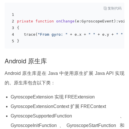

复制代码
private
function
onChange
(e:GyroscopeEvent)
:void
{   
   trace(
"From gyro: "
 + e.x + 
" "
 + e.y + 
" "
 +
}
Android 原生库
Android 原生库是在 Java 中使用原生扩展 Java API 实现
的。原生库包含以下类：
GyroscopeExtension 实现 FREExtension
GyroscopeExtensionContext 扩展 FREContext
GyroscopeSupportedFunction、
GyroscopeInitFunction、GyroscopeStartFunction 和