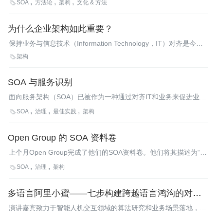
SOA
方法论
架构
文化 & 方法

地开发和部署SOA，并且可以成功节省80％的工作时间。
为什么企业架构如此重要？
保持业务与信息技术（Information Technology，IT）对齐是今天
所有组织面临的一项基本挑战。本文将与您一起探讨企业架构
架构

（Enterprise Architecture，EA）对业务的重要性。
SOA 与服务识别
面向服务架构（SOA）已被作为一种通过对齐IT和业务来促进业务
机动性的方法被广泛接受。在本文中，Rathina Dhandapani指出
SOA
治理
最佳实践
架构

了在SOA项目实施之前，识别、验证和核实服务清单内容的关键最
佳实践。
Open Group 的 SOA 资料卷
上个月Open Group完成了他们的SOA资料卷。他们将其描述为“由
SOA工作组出品的一系列原始资料集合，为企业架构师进行面向服
SOA
治理
架构

务的架构提供了参考”。
多语言阿里小蜜——七步构建跨越语言鸿沟的对话机
器人
演讲嘉宾致力于智能人机交互领域的算法研究和业务场景落地，目