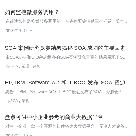
如何监控微服务调用？
在讲述如何监控微服务调用前，首先你要搞清楚三个问题：监控的
对象是什么？具体监控哪些指标？从哪些维度进行监控？
2018 年 9 月 6 日
SOA 案例研究竞赛结果揭秘 SOA 成功的主要因素
由SOA协会和CIO杂志组办的SOA案例研究竞赛的结果展现了SOA
实现中的公共话题，包括：业务IT强有力的合作是成功实现SOA的
SOA
治理
架构

主要因素，细节定义、真实数字的肯定、业务收益都是衡量这一成
功的标准。
HP, IBM, Software AG 和 TIBCO 发布 SOA 资源仓
库规范 0.9 版
惠普，IBM，Software AG和TIBCO最近发布了SOA - 资源仓库工
件模型和协议规范(S-RAMP)0.9版，展示了IBM，惠普，Software
SOA
架构

AG和Tibco在进一步标准化SOA工具方面的集体成果。
盘点可供中小企业参考的商业大数据平台
对中小企业，拿一个开源的软件搭建大数据平台，无论人才储备还
是服务器成本，似乎都难以承受。所幸，还有商业大数据平台可选
2019 年 1 月 3 日