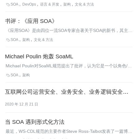
键特征。
SOA
DevOps
语言 & 开发
架构
文化 & 方法

书评：《应用 SOA》
《应用SOA》是由四位一流SOA专家合著关于SOA的新书，其主旨
是帮助你成功地实施SOA。尤其是，这本书将帮助你把你的SOA项
SOA
架构
文化 & 方法

目与企业架构、IT治理、核心数据和BPM项目结合起来。
Michael Poulin 炮轰 SoaML
Michael Poulin对SoaML规范提出了批评，认为它是一个以角色/参
与者为中心的模型，不是一个以服务为中心的模型。在他看来，
SOA
架构

SoaML搞的就是一种权力、责任和义务的结构，以该结构而非业务
需求作为企业服务架构的基础将有损于面向服务的精神。
互联网公司运营安全、业务安全、业务逻辑安全策略
规范
2020 年 12 月 21 日
当 SOA 遇到形式化方法
最近，WS-CDL规范的主要作者Steve Ross-Talbot发表了一篇博
客，在其中论述了在保险服务业中如何使用基于CDL的方法论成功