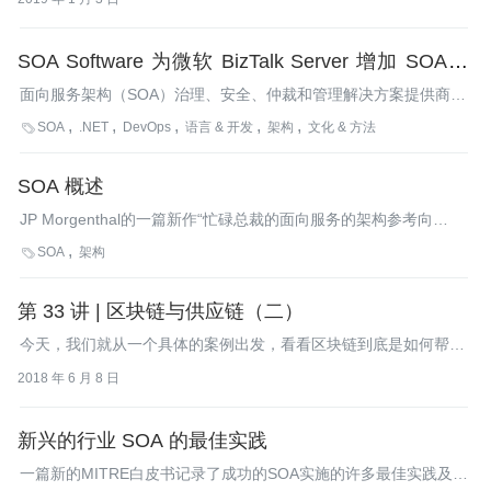
择。
SOA Software 为微软 BizTalk Server 增加 SOA 管
理
面向服务架构（SOA）治理、安全、仲裁和管理解决方案提供商，
SOA Software，宣布与微软的合作伙伴关系，为BizTalk Server
SOA
.NET
DevOps
语言 & 开发
架构
文化 & 方法

2006 R2提供SOA治理特性。
SOA 概述
JP Morgenthal的一篇新作“忙碌总裁的面向服务的架构参考向
导”是一个很好的起点，让你不需要陷入技术的术语和噱头之中就
SOA
架构

能够快速理解SOA是什么。
第 33 讲 | 区块链与供应链（二）
今天，我们就从一个具体的案例出发，看看区块链到底是如何帮助
供应链的。
2018 年 6 月 8 日
新兴的行业 SOA 的最佳实践
一篇新的MITRE白皮书记录了成功的SOA实施的许多最佳实践及关