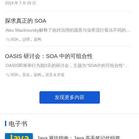
前在阿里小蜜团队担任企业小蜜算法平台负责人，推动阿里小蜜在
2019 年 7 月 26 日
国内和海外业务领域的算法实践，带领团队实现了机器阅读理解、
多语言问答等算法技术最早的成功应用。内容介绍随着阿里巴巴全
球化战略持续推进，越来越多的业务正在走向海外，本次分享将介
探求真正的 SOA
绍阿里小蜜作为提供智能服务的对话机器人，在服务于来自
Alex Maclinovsky解释了他对治理的愿景与业界流行看法不同的原
Lazada、AliExpress 的不同国家、不同语言、不同文化的用户
因。他根据自己对SOA平台的职责的精确理解，提出了一个关于
时，将面临哪些新挑战，如何运用多语言 NLP 技术，以及如何通
SOA
治理
架构

SOA治理的统一观点，他声称该观点可以把不够完美的SOA平台与
过七个关键步骤构建多语言对话机器人。
实现改造成真正的SOA。
OASIS 研讨会：SOA 中的可组合性
OASIS即将举行为期3天的研讨会，主题为“SOA中的可组合性”，
会议的地点位于加州的Santa Clara，时间是4月28号到4月30日。
SOA
安全
架构
语言 & 开发

来自厂商和最终用户公司的工程师和科学家将讨论的主题包括：
Mashups、面向服务的Ajax（Service-Oriented Ajax）、SCA、
BPEL、SDO、BPM、Web服务事务、SOA中的数据安全、SOA参
发现更多内容
考架构……
电子书
Java 避坑指南：Java 高手笔记代码篇