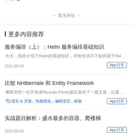
暂无评论
更多内容推荐
服务编排（上）：Helm 服务编排基础知识
今天，我来介绍下Helm的基础知识，并给你演示下如何基于Helm
部署IAM应用。
App 打开
2021-09-23
比较 NHibernate 和 Entity Framework
葡萄牙的一位开发者Ricardo Peres最近发布了一篇文章，以看起
来无偏见的形式对领先的两种.NET ORM： NHibernate和Entity

语言 & 开发
性能优化
编程语言
框架
App 打开
Framework进行了比较。 我们建议考虑使用这两种框架的人都应
该读下他的文章《NHibernate和Entity Framework之间的区别》，
另外还将指出二者之间一些关键的区别。
实战题目解析：盛水最多的容器、爬楼梯
App 打开
2022-09-30