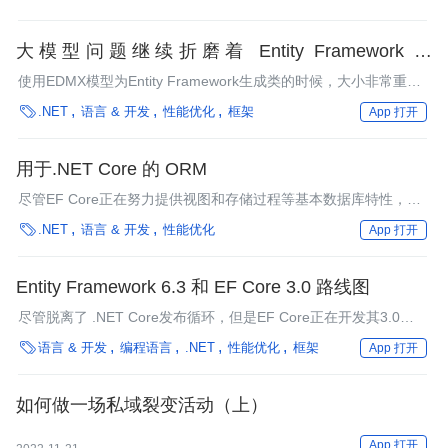
大模型问题继续折磨着 Entity Framework 和
NHibernate
使用EDMX模型为Entity Framework生成类的时候，大小非常重
要。默认情况下，模型中的实体越多，生成操作执行的越慢。下面

.NET
语言 & 开发
性能优化
框架
App 打开
是引自David Obando提供的bug报告中的一段内容。本文中提到的
表格来自于AdventureWorks的示例数据库。
用于.NET Core 的 ORM
尽管EF Core正在努力提供视图和存储过程等基本数据库特性，但
是开发人员也在寻求能满足他们数据访问需求的ORM工具。本文

.NET
语言 & 开发
性能优化
App 打开
列出了一些相对广为使用的ORM。
Entity Framework 6.3 和 EF Core 3.0 路线图
尽管脱离了 .NET Core发布循环，但是EF Core正在开发其3.0路
线图。除此之外，还对原来的Entity Framework进行了一些重要的

语言 & 开发
编程语言
.NET
性能优化
框架
App 打开
变更。
如何做一场私域裂变活动（上）
App 打开