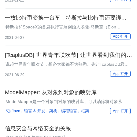
2022-11-21
一枚比特币变换一台车，特斯拉与比特币还要绑定多
久？
特斯拉和SpaceX的首席执行官兼创始人埃隆·马斯克（Elon
Musk）宣布，特斯拉将在官网上接受比特币作为付款方式。这家
App 打开
2021-04-27
世界领先的电动汽车制造商正在全力支持世界上影响力最大的数字
货币。
[TcaplusDB] 世界青年联欢节| 让世界看到我们的光
彩！
说起世界青年联欢节，想必大家都不为熟悉。先让TcaplusDB君为
大家科普一番吧~
App 打开
2021-06-29
ModelMapper: 从对象到对象的映射库
ModelMapper是一个对象到对象的映射库，可以消除将对象从一
种形式复制为另一种形式时的重复代码。通过观察属性名称，它能

Java
语言 & 开发
架构
编程语言
框架
App 打开
够执行自动映射，或定义描述该映射的提示。
信息安全与网络安全的关系