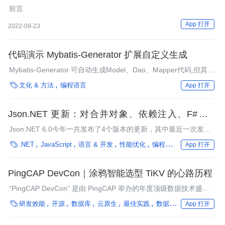
软
前言
App 打开
2022-09-23
代码演示 Mybatis-Generator 扩展自定义生成
Mybatis-Generator 可自动生成Model、Dao、Mapper代码,但其自
带生成的代码存在以下问题：

文化 & 方法
编程语言
App 打开
Json.NET 更新：对合并对象、依赖注入、F#以及
JSONPath 的支持
Json.NET 6.0今年一共发布了4个版本的更新，其中最近一次发生
在上周。经过这几次更新，加入了一些新的特性，包括一些F#专有

.NET
JavaScript
语言 & 开发
性能优化
编程语言
框架
企业动
App 打开
的特性，对JSONPath查询的支持，与依赖注入框架的集成，支持
合并JSON对象，以及其它更多特性。
PingCAP DevCon｜涂鸦智能选型 TiKV 的心路历程
“PingCAP DevCon” 是由 PingCAP 举办的年度顶级数据技术盛
会，大会已连续举办三年，成为观测开源产业、数据库前瞻趋势的

研发效能
开源
数据库
云原生
最佳实践
数据处理
管理/文化
App 打开
风向标。