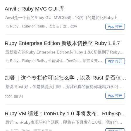
Anvil：Ruby MVC GUI 库
Anvil是一个新的Ruby GUI MVC框架，它的目的是简化Ruby上的
GUI开发工作。它从Rails和Merb中借鉴了一些思想，提供了代码
Ruby
Ruby on Rails
语言 & 开发
架构

App 打开
生成器和其它工具来自动完成大多数单调乏味的工作。InfoQ与该
项目的开发者Lance Carlson进行了交流，了解了Anvil背后的故事
和后续发布的相关计划。
Ruby Enterprise Edition 新版本切换至 Ruby 1.8.7
最新发布的Ruby Enterprise Edition从Ruby 1.8.6切换到了Ruby
1.8.7，正如Twitter的Evan Weaver确认的那样，其中还包含了一
Ruby
Ruby on Rails
性能调优
DevOps
语言 & 开发
架构
文化 & 

App 打开
些可以显著提升性能的补丁。
加餐｜这个专栏你可以怎么学，以及 Rust 是否值得
学？
都说 Rust 好，但是就是入门难，所以它真的值得你花精力学习
吗？
App 打开
2021-08-24
Ruby VM 综述：IronRuby 1.0 即将发布、RubySpec
及 JRuby 1.3.1
最近IronRuby表现的相当活跃，即将在下月发布1.0版。我们也从
多方面了解到了IronRuby的当前状况。对于JRuby用户来说，