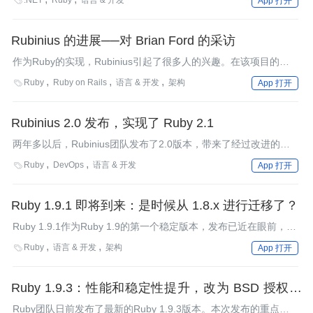
.NET
Ruby
语言 & 开发

App 打开
JRuby 1.3.1是个重要的bug修复版，同时MacRuby也没有停下脚
步，而MagLev的本地解析器也发布了。
Rubinius 的进展──对 Brian Ford 的采访
作为Ruby的实现，Rubinius引起了很多人的兴趣。在该项目的虚
拟机重写之后，我们找到了Rubinius的团队成员Brian Ford，来讨
Ruby
Ruby on Rails
语言 & 开发
架构

App 打开
论一下这个项目的情况。
Rubinius 2.0 发布，实现了 Ruby 2.1
两年多以后，Rubinius团队发布了2.0版本，带来了经过改进的多
线程支持，并实现了即将到来的Ruby 2.1。
Ruby
DevOps
语言 & 开发

App 打开
Ruby 1.9.1 即将到来：是时候从 1.8.x 进行迁移了？
Ruby 1.9.1作为Ruby 1.9的第一个稳定版本，发布已近在眼前，其
RC2不日即将发布。在最初的一年里，1.9.x并未获得太多的人气和
Ruby
语言 & 开发
架构

App 打开
支持。然而，1.9.1在被广泛且深入的了解以后，正越来越多地为
人所关注。
Ruby 1.9.3：性能和稳定性提升，改为 BSD 授权许
可
Ruby团队日前发布了最新的Ruby 1.9.3版本。本次发布的重点并