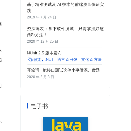
基于精准测试及 AI 技术的前端质量保证实
践
2019 年 7 月 24 日
框
资深码农：拿下软件测试，只需掌握好这
两种方法！
2020 年 12 月 25 日
认
NUnit 2.5 版本发布
他

敏捷
.NET
语言 & 开发
文化 & 方法
开篇词 | 把接口测试这件小事做深、做透
2020 年 2 月 3 日
团
，
电子书
那