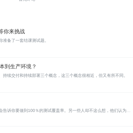
卷等你来挑战
你准备了一套结课测试题。
本到生产环境？
、持续交付和持续部署三个概念，这三个概念很相近，但又有所不同。
会告诉你要做到100％的测试覆盖率。另一些人却不这么想，他们认为这
，而衡量测试覆盖率并不能说明这些测试及被测试代码的质量。