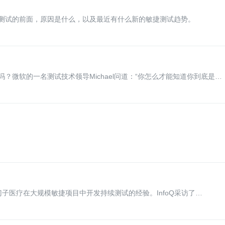
测试的前面，原因是什么，以及最近有什么新的敏捷测试趋势。
？微软的一名测试技术领导Michael问道：“你怎么才能知道你到底是把
”
分享了西门子医疗在大规模敏捷项目中开发持续测试的经验。InfoQ采访了
成、持续测试中基础架构与社会性挑战、测试流程与工具以及改进持续测试。