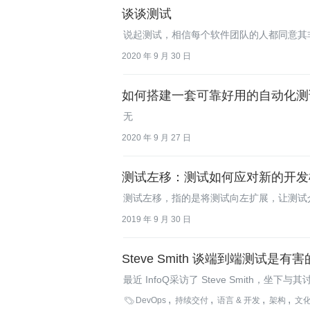
谈谈测试
说起测试，相信每个软件团队的人都同意其
好测试的团队却不多。深究其原因，不是不
2020 年 9 月 30 日
力，却吃力不讨好。测试成了大家口中的
如何搭建一套可靠好用的自动化测
无
2020 年 9 月 27 日
测试左移：测试如何应对新的开发
测试左移，指的是将测试向左扩展，让测试
2019 年 9 月 30 日
Steve Smith 谈端到端测试是有害
最近 InfoQ采访了 Steve Smith，
布测试是一种‘风险管理剧院（risk manag

DevOps
持续交付
语言 & 开发
架构
文化
监控相对典型脆弱的、运行缓慢的端到端测