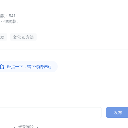
541
可不得转载。
开发
文化 & 方法

轻点一下，留下你的鼓励
发布
暂无评论