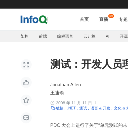
首页
直播
专题
架构
前端
编程语言
云计算
AI
开源
测试：开发人员


Jonathan Allen
王速瑜


2008 年 11 月 11 日

敏捷
.NET
测试
语言 & 开发
文化 &

PDC 大会上进行了关于“单元测试的未