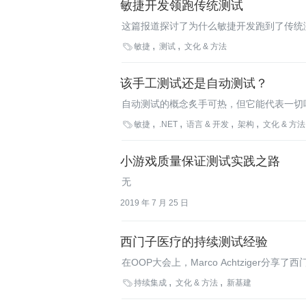
敏捷开发领跑传统测试
这篇报道探讨了为什么敏捷开发跑到了传统

敏捷
测试
文化 & 方法
该手工测试还是自动测试？
自动测试的概念炙手可热，但它能代表一切吗
自动化进行得恰如其分，还是行之过甚了？

敏捷
.NET
语言 & 开发
架构
文化 & 方法
小游戏质量保证测试实践之路
无
2019 年 7 月 25 日
西门子医疗的持续测试经验
在OOP大会上，Marco Achtziger
Achtziger，谈论了持续测试与持续集

持续集成
文化 & 方法
新基建