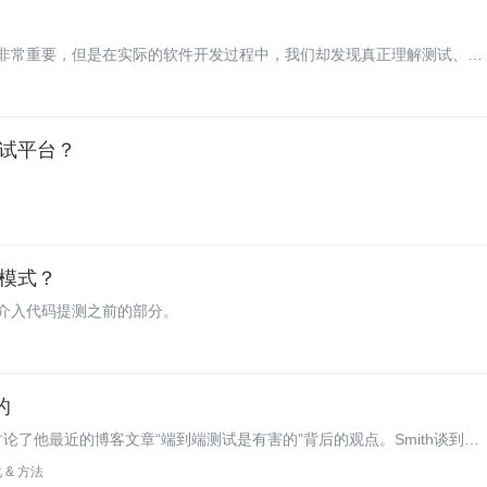
非常重要，但是在实际的软件开发过程中，我们却发现真正理解测试、做
想做，而是对于测试的认知出现了偏差，导致实际执行往往花了很大的精
试平台？
模式？
介入代码提测之前的部分。
的
坐下与其讨论了他最近的博客文章“端到端测试是有害的”背后的观点。Smith谈到发
ement theatre）’形式，讨论了单元测试和验收测试的优势，强调了运行时
 & 方法
试实现的价值。