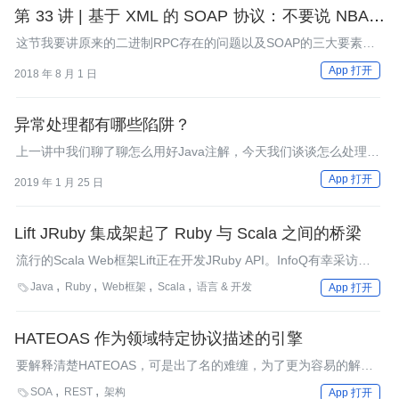
第 33 讲 | 基于 XML 的 SOAP 协议：不要说 NBA，
请说美国职业篮球联赛
这节我要讲原来的二进制RPC存在的问题以及SOAP的三大要素，
协议约定用WSDL、传输协议用HTTP、服务发现用UDDL。
App 打开
2018 年 8 月 1 日
异常处理都有哪些陷阱？
上一讲中我们聊了聊怎么用好Java注解，今天我们谈谈怎么处理异
常。
App 打开
2019 年 1 月 25 日
Lift JRuby 集成架起了 Ruby 与 Scala 之间的桥梁
流行的Scala Web框架Lift正在开发JRuby API。InfoQ有幸采访到
了Lift创建者David Pollak以了解为何Ruby开发者会使用Lift，整合
Java
Ruby
Web框架
Scala
语言 & 开发

App 打开
Ruby与Scala的挑战是什么。
HATEOAS 作为领域特定协议描述的引擎
要解释清楚HATEOAS，可是出了名的难缠，为了更为容易的解释
它，Nick Gall探讨了将它作为领域特定协议描述来进行表达这一观
SOA
REST
架构

App 打开