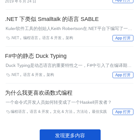
App 打开
2019 年 6 月 24 日
.NET 下类似 Smalltalk 的语言 SABLE
Kuler软件工具的创始人Keith Robertson在.NET平台下编写了一门
类似Smalltalk的语言，名为SABLE。该语言具有Smalltalk语法提
.NET
编程语言
语言 & 开发
架构

App 打开
供的高质量，同时又能运行在CLR上。
F#中的静态 Duck Typing
Duck Typing是动态语言的重要特性之一，F#中引入了在编译期进
行验证的静态Duck Typing特性。在OCaml、Scala等语言中，这个
.NET
语言 & 开发
架构

App 打开
特性又被称为Structural Typing。
为什么我更喜欢函数式编程
一个命令式开发人员如何转变成了一个Haskell开发者？
编程语言
语言 & 开发
文化 & 方法
方法论
最佳实践

App 打开
发现更多内容