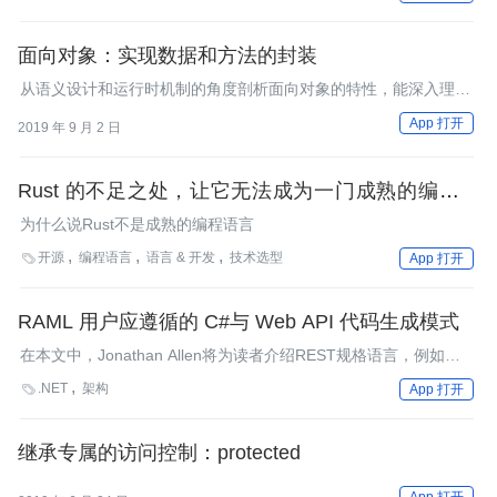
点。
面向对象：实现数据和方法的封装
从语义设计和运行时机制的角度剖析面向对象的特性，能深入理解
它的实现机制，从而在日常编程工作中更好地运用面向对象的特
App 打开
2019 年 9 月 2 日
性。
Rust 的不足之处，让它无法成为一门成熟的编程语
言
为什么说Rust不是成熟的编程语言
开源
编程语言
语言 & 开发
技术选型

App 打开
RAML 用户应遵循的 C#与 Web API 代码生成模式
在本文中，Jonathan Allen将为读者介绍REST规格语言，例如
RAML、Swagger以及API Blueprint的使用者在为C#和ASP.NET
.NET
架构

App 打开
Web API生成代码时应遵循的一些设计模式。本文涵盖的主题包括
model的校验、对异步的支持以及请求的撤消。
继承专属的访问控制：protected