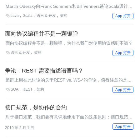
Martin Odersky向Frank Sommers和Bill Venners谈论Scala设计中
的权宜之计和首要目标、Scala的面向对象创新、以及Scala能为你
Java
Scala
语言 & 开发
架构

App 打开
提供的东西。
面向协议编程并不是一颗银弹
面向协议编程并不是一颗银弹，为什么我们对使用协议感到不满？
语言 & 开发
架构

App 打开
争论：REST 需要描述语言吗？
追踪上周在此讨论的关于REST vs. WS-*的争论，值得注意的是，
以REST化服务契约为主题的争论在最近几天日嚣尘上。
SOA
REST
架构

App 打开
接口规范，是协作的合约
对于接口规范，我们要有意识地使用下面的这条原则：接口规范是
使用者和实现者之间的合约。
App 打开
2019 年 2 月 1 日