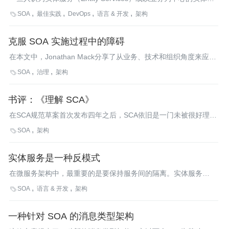
面向服务架构的基本要素。这一观点并没有得到所有人的认同。那
SOA
最佳实践
DevOps
语言 & 开发
架构

么，实体服务是SOA模式，亦或反模式？
克服 SOA 实施过程中的障碍
在本文中，Jonathan Mack分享了从业务、技术和组织角度来应付
SOA挑战的第一手经验。他指出了成功实施SOA的关键要素、主要
SOA
治理
架构

障碍以及克服这些障碍的方法。
书评：《理解 SCA》
在SCA规范草案首次发布四年之后，SCA依旧是一门未被很好理解
的技术，知道的人也并不太多。然而，IBM和Oracle已经使用它来
SOA
架构

构建关键的产品套件了。SCA规范的两位作者，Jim Marino和
Michael Rowley出版了一本SCA入门实践指南，该书涵盖了从持久
实体服务是一种反模式
层到表现层的所有编程模型。
在微服务架构中，最重要的是要保持服务间的隔离。实体服务
（Entity Service）是被广泛应用于微服务架构上的一种模式，但其
SOA
语言 & 开发
架构

实它是一种反模式，因为它背离了服务隔离的原则。
一种针对 SOA 的消息类型架构