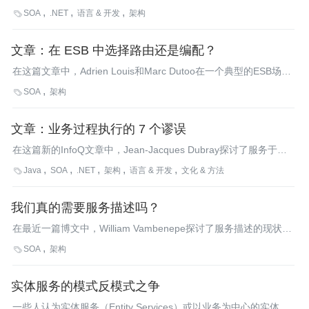
Web Service Software Factory的一个主要版本。Pattern &
SOA
.NET
语言 & 开发
架构

Practices团队的产品经理Don Smith揭开了该软件工厂路线图的神
秘面纱，这是一个雄心勃勃的计划，目前它完全能够集成DSL，这
文章：在 ESB 中选择路由还是编配？
是Steve Cook的团队提出的愿景。
在这篇文章中，Adrien Louis和Marc Dutoo在一个典型的ESB场景
中讨论了编配和路由的区别和优缺点。他们讨论了几种连接服务的
SOA
架构

方法，从使用如自定义路由这样的低级别方法，到使用如工作流和
编配这样面向业务的高级别方式，并总结说不存在“一边倒”的解决
文章：业务过程执行的 7 个谬误
方案。<a href="http://www.infoq.com/cn/articles/louis-dutoo-esb-
routing" target="_blank">直接点击阅读完整文章</a>。
在这篇新的InfoQ文章中，Jean-Jacques Dubray探讨了服务于
BPMS的一个新的架构蓝图，它更清晰的调整了SOA和BPM之间的
Java
SOA
.NET
架构
语言 & 开发
文化 & 方法

关系。Jean-Jacques声称：经过8年多的认真研究之后，我们远没
有能力使用业务分析师设计出的业务过程模型来创建完全可行的解
我们真的需要服务描述吗？
决方案。
在最近一篇博文中，William Vambenepe探讨了服务描述的现状并
就其为来的发展方向提出了一些建议。
SOA
架构

实体服务的模式反模式之争
一些人认为实体服务（Entity Services）或以业务为中心的实体是