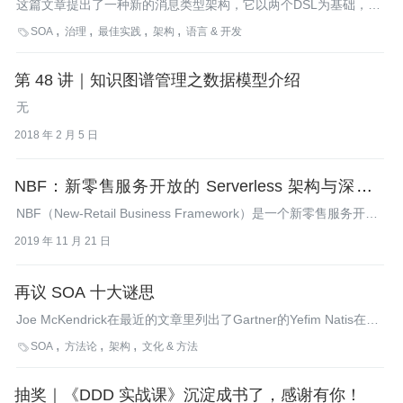
这篇文章提出了一种新的消息类型架构，它以两个DSL为基础，起
到了帮助管理SOA中消息格式的作用。这种方法通过消息类型定义
SOA
治理
最佳实践
架构
语言 & 开发

中引用的企业数据模型促进了重用，并且有助于使数据治理流程和
SOA治理流程保持一致。
第 48 讲｜知识图谱管理之数据模型介绍
无
2018 年 2 月 5 日
NBF：新零售服务开放的 Serverless 架构与深度实
践
NBF（New-Retail Business Framework）是一个新零售服务开放
框架，提供标准化业务定义、快捷服务开发和生态开放的能力，旨
2019 年 11 月 21 日
在为生态伙伴提供一整套完整的新零售 PaaS 和 SaaS 的解决方
案。本次演讲将介绍 NBF 中最核心的能力— Serverless 的架构设
计和深度实践。作者简介2014 年加入阿里巴巴集团，2015 年作为
再议 SOA 十大谜思
技术初创员工加入盒马，负责订单履约等中台系统架构设计和研
Joe McKendrick在最近的文章里列出了Gartner的Yefim Natis在
发，作为核心研发人员深度参与了盒马中台体系从 0 到 1 的架构
ebizQ"SOA In Action"活动上所陈述的SOA十大谜思，包括了对于
演进。从 2016 年开始基于盒马的复杂业务场景架构设计新零售服
SOA
方法论
架构
文化 & 方法

SOA的支持者与反对者来说都存在的误解。
务开放框架—NBF（New-Retail Business Framework），从最开
始的流程中心衍生到目前 NBF 的六大中心体系，形成了一整套比
抽奖｜《DDD 实战课》沉淀成书了，感谢有你！
较完整的服务开放能力。2019 年带领 NBF 团队回归阿里巴巴供应