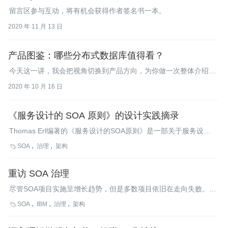
链中台，向包括盒马在内的 25 个新零售 BU 及合作伙伴统一输出
留言区参与互动，将有机会获得作者签名书一本。
NBF 生态开放的能力。
2020 年 11 月 13 日
产品图鉴：哪些分布式数据库值得看？
今天这一讲，我会把视角切换到产品方向，为你做一次整体介绍。
所以，你也可以将这一讲当作一个产品版的课程索引。
2020 年 10 月 16 日
《服务设计的 SOA 原则》的设计实践摘录
Thomas Erl编著的《服务设计的SOA原则》是一部关于服务设计
的百科全书，是构建SOA解决方案的必备参考。这篇文章包含了3
SOA
治理
架构

个支撑实践：服务概要，词汇表和组织角色。
重访 SOA 治理
尽管SOA项目实施呈增长趋势，但是多数项目依旧在走向失败。事
情常常变得如此糟糕，以致于SOA被称为“死亡之旅（Dead on
SOA
IBM
治理
架构

Arrival）”。改善这种状况的办法之一就是正确地实施SOA治理。