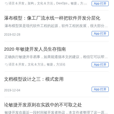
性项目。
语言 & 开发
架构
文化 & 方法
DevOps
敏捷
方法论
工程效率
企

App 打开
瀑布模型：像工厂流水线一样把软件开发分层化
瀑布模型算是现代软件工程的起源，软件工程的发展，很大部分都
是构建于瀑布模型的基础之上的。
App 打开
2019-02-28
2020 年敏捷开发人员生存指南
正确执行敏捷并非易事，如果能遵循本文的建议，相信它可以帮助
你更容易地做到。
语言 & 开发
文化 & 方法
敏捷
方法论

App 打开
文档模型设计之三：模式套用
App 打开
2019-12-04
论敏捷开发原则在实践中的不可取之处
敏捷开发在最近一段时间被开发者热议，本文作者整理了这一原则