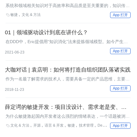
系统和领域相关知识对于高效率和高品质是至关重要的，知识传承
的最好途径就是面对面的对话。不幸的是，很多情况下无法实现面
敏捷
文化 & 方法

App 打开
对面的对话，唯一的救赎就是精益文档。本文将为读者展示如何用
最少的词语展现最多的信息的六个实践。这能够让文档易于使用和
维护。
01｜领域驱动设计到底在讲什么？
在DDD中，Eric提倡用“知识消化”法来提炼领域模型。如今产生的
很多提炼领域模型的方法，宏观上仍遵从知识消化的步骤。
App 打开
2021-06-23
大咖对话 | 袁店明：如何将打造自组织团队落诸实践
作为一名最了解需求的技术人，需要具备一定的产品思维，主要包
括两点，一是了解用户细分人群，二是了解用户的行为和交互逻
App 打开
2018-11-23
辑。
薛定谔的敏捷开发：项目没设计、需求老是变、成天
净开会、开发常加班
为什么敏捷激起国内开发者这么强烈的情绪表达，一个话题被浏览
高达58万余次？
文化 & 方法
开源
语言 & 开发
敏捷
技术管理
DevOps
方法论
最

App 打开