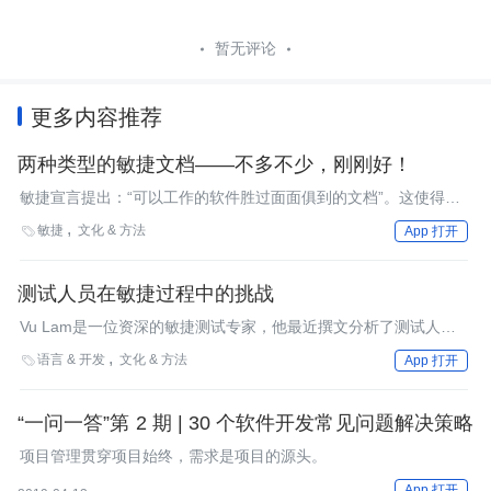
暂无评论
更多内容推荐
两种类型的敏捷文档——不多不少，刚刚好！
敏捷宣言提出：“可以工作的软件胜过面面俱到的文档”。这使得很
多团队认为敏捷项目中不需要有文档。敏捷评论家们纷纷把有限的
敏捷
文化 & 方法

App 打开
文档看作敏捷方法学的弱点。Eelco Gravendeel提出，敏捷只需要
两种类型的文档。
测试人员在敏捷过程中的挑战
Vu Lam是一位资深的敏捷测试专家，他最近撰文分析了测试人员
在敏捷过程中的挑战，指出现在许多敏捷实践忽视了测试人员的处
语言 & 开发
文化 & 方法

App 打开
境和压力，并提出了自己的一些解决办法。
“一问一答”第 2 期 | 30 个软件开发常见问题解决策略
项目管理贯穿项目始终，需求是项目的源头。
App 打开