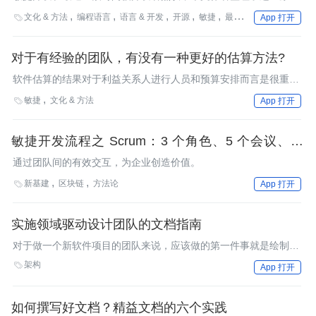
在实践中的不当操作，希望对开发者有所帮助。
文化 & 方法
编程语言
语言 & 开发
开源
敏捷
最佳实践
方法论
社

App 打开
对于有经验的团队，有没有一种更好的估算方法?
软件估算的结果对于利益关系人进行人员和预算安排而言是很重要
的。敏捷中，流行最广泛的估算技术就是基于共识的计划扑克。这
敏捷
文化 & 方法

App 打开
种估算方式是不是太花时间了？对于有经验的团队，是不是有别的
可供使用的估算方法呢？
敏捷开发流程之 Scrum：3 个角色、5 个会议、12
原则
通过团队间的有效交互，为企业创造价值。
新基建
区块链
方法论

App 打开
实施领域驱动设计团队的文档指南
对于做一个新软件项目的团队来说，应该做的第一件事就是绘制情
境图，帮助他们理解情境、核心领域以及他们可能需要与之交互的
架构

App 打开
其他情境，从而让所有涉及的人员都对领域有一致的理解，Paul
Rayner分享经验的时候说明了实施领域驱动设计的团队应该创建
什么类型的文档。
如何撰写好文档？精益文档的六个实践