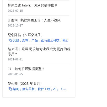
带你走进 IntelliJ IDEA 的插件世界
2023-07-15
开篇词 | 蚂蚁集团玉伯：人生不设限
2022-10-17
纪念陈皓（左耳朵耗子）

其他
架构
产品
亚马逊云科技
银行
行业深度
结束语｜吃喝玩乐如何让我成为更好的程
序员？
2021-08-21
97｜如何扩展数据类型？
2023-01-25
架构师（2023 年 6 月）

架构
服务革新
软件工程
AI
《架构师》月刊
编程语言
框架