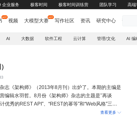
oQ 企业服务
极客时间
极客时间训练营
团队学习
高端
直播预告 | 如何基于 AIGC 技术快速开发应用，助力企业创新？
了解详情


书
视频
大模型大赛
写作社区
资讯
研究中心
话题
AI
大数据
软件工程
云计算
管理/文化
AI 
刊）
33
电子杂志《架构师》（2013年8月刊）出炉了。本期的主编是
容运营编辑水羽哲。8月份《架构师》杂志的主题是"再谈
计优秀的REST API”、“REST的幂等”和“Web风格”三个
，在特别专栏中我们收录了前段时间阿里技术嘉年华中对
查看更多

的访谈。