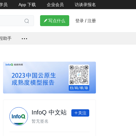
学员
App 下载
企业会员
访谈录报名

登录
注册

写点什么
/

编程助手
InfoQ 中文站
关注

暂无签名