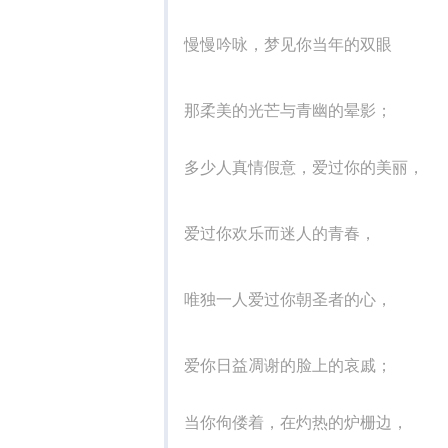
慢慢吟咏，梦见你当年的双眼
那柔美的光芒与青幽的晕影；
多少人真情假意，爱过你的美丽，
爱过你欢乐而迷人的青春，
唯独一人爱过你朝圣者的心，
爱你日益凋谢的脸上的哀戚；
当你佝偻着，在灼热的炉栅边，