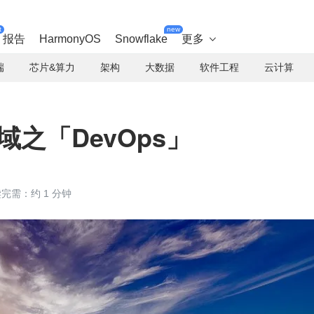
t
new
报告
HarmonyOS
Snowflake
更多

端
芯片&算力
架构
大数据
软件工程
云计算
域之「DevOps」
完需：约 1 分钟