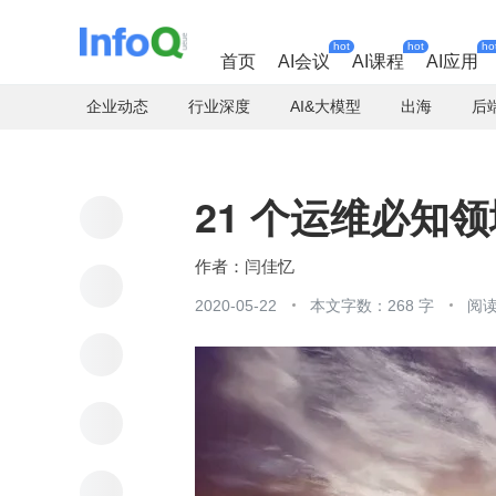
hot
hot
ho
首页
AI会议
AI课程
AI应用
企业动态
行业深度
AI&大模型
出海
后
21 个运维必知领
闫佳忆
2020-05-22
本文字数：268 字
阅读