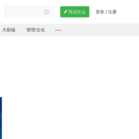
登录
注册

写点什么
/

大前端
管理/文化