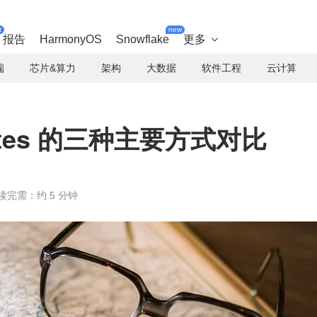
t
new
报告
HarmonyOS
Snowflake
更多

端
芯片&算力
架构
大数据
软件工程
云计算
etes 的三种主要方式对比
读完需：约 5 分钟