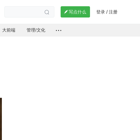
登录
注册

写点什么
/

大前端
管理/文化