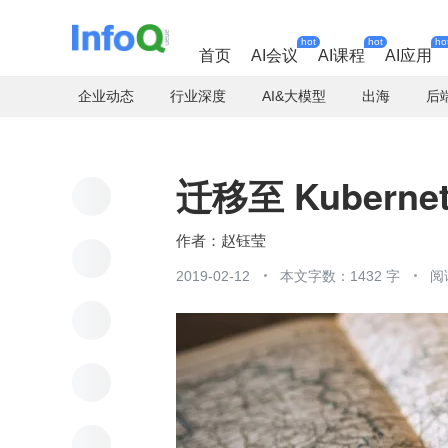
hot
hot
ho
首页
AI会议
AI课程
AI应用
企业动态
行业深度
AI&大模型
出海
后
迁移至 Kubern
赵钰莹
2019-02-12
本文字数：1432 字
阅